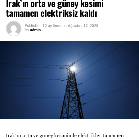
Irak’ın orta ve güney kesimi
tamamen elektriksiz kaldı
Published
12 ay önce
on
Ağustos 12, 2025
By
admin
Irak’ın orta ve güney kesiminde elektrikler tamamen