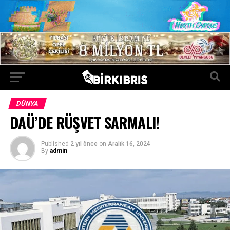
DÜNYA
DAÜ’DE RÜŞVET SARMALI!
Published
2 yıl önce
on
Aralık 16, 2024
By
admin