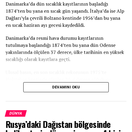
Danimarka’da dün sıcaklık kayıtlarının başladığı
1874’ten bu yana en sıcak gün yaşandı. İtalya’da ise Alp
Dağları’yla çevrili Bolzano kentinde 1956’dan bu yana
en sıcak haziran ayı gecesi kaydedildi.
Danimarka’da resmi hava durumu kayıtlarının
tutulmaya başlandığı 1874’ten bu yana dün Odense
yakınlarında ölçülen 37 derece, ülke tarihinin en yüksek
sıcaklığı olarak kayıtlara geçti.
Ulusal basın, en son sıcaklık rekorunun 1975’te
Holstebro kentinde ölçülen 36,4 derece olduğunu,
haziran ayı için ise en son 1947’de 35,5 dereceyle rekor
DEVAMINI OKU
kırıldığını anımsattı.
Danimarka’yı etkisi altına alan sıcak hava dalgasının
bazı bölgelerde şiddetli yağış ve rüzgara da neden
DÜNYA
olduğu kaydedildi.
Rusya’daki Dağıstan bölgesinde