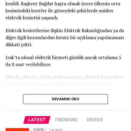
kesildi. Başkent Bağdat başta olmak üzere ülkenin orta
kesimindeki kentler ile güneydeki şehirlerde aniden
elektrik kesintisi yaşandı.
Elektrik kesintilerine ilişkin Elektrik Bakanlığından ya da
diğer ilgili kurumlardan henüz bir açıklama yapılmaması
dikkati çekti.
Irak’ta ulusal elektrik hizmeti günlük ancak ortalama 5
ila 8 saat verilebiliyor.
Ülkede yıllardır çözüm bulunamayan elektrik kesintileri
sorununa karşı çevre kirliliğine neden olan ücretli
mahalle jeneratörleri devreye giriyor.
DEVAMINI OKU
LATEST
TRENDING
VIDEOS
DÜNYA
1 ay önce