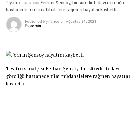
Ferhan Şensoy hayatını kaybetti
Tiyatro sanatçısı Ferhan Şensoy, bir süredir tedavi gördüğü
Gelenler aratırmış, gidenleri ne yazık
hastanede tüm müdahalelere rağmen hayatını kaybetti.
Yer her gün bıka bıka, halkım büyük bir kazık
Published
5 yıl önce
on
Ağustos 31, 2021
Ekmek alamaz oldu, hani et, süt, un, şeker
By
admin
Sizler bayram yaparken, halkım sefalet çeker
Sizin maaşınızı masaya yatıralım
İşçiden biraz alıp, sizlere aktaralım
Tiyatro sanatçısı Ferhan Şensoy, bir süredir tedavi
O zaman belki biraz, insafa gelirsiniz
gördüğü hastanede tüm müdahalelere rağmen hayatını
Onlar ekmek bulmazken, siz pasta yemezsiniz
kaybetti.
Maşa olup tutulduk, kullanıldık bir çoğu
Sizler bir balı yalarken yakıldı Orta Doğu
Sıra bizlere geldi sahip çık vatanına
Açlıktan yok olmadan, sahip çık bu halkına