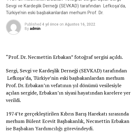
Birand
Sevgi ve Kardeşlik Derneği (SEVKAD) tarafından Lefkoşa’da,
“Kuzey Kıbrıs’ın Değerleri” kitap serisinde hayatlarını
Türkiye’nin eski başbakanlardan merhum Prof. Dr.
geleceğe aktardığı simleri, adeta bir masal kahramanına
dönüştüren Yrd. Doç. Dr. Mutlu Soykurt, Kuzey Kıbrıs
Published
4 yıl önce
on
Ağustos 16, 2022
için önemli değerler yaratmış isimleri unutulmaktan
By
admin
kurtarmakla kalmıyor; ilham verici hikayelerini gün
yüzüne çıkararak çocuklara örnek alabilecekleri kendi
toplumlarından, kendi kültürlerinden, aynı topraklarda
“Prof. Dr. Necmettin Erbakan” fotoğraf sergisi açıldı.
büyüdükleri belki de aynı sokaklarda yürüdükleri rol
modeller sunuyor.
Sergi, Sevgi ve Kardeşlik Derneği (SEVKAD) tarafından
Serinin ilk kitabının kahramanı Yıldan Birand da bu rol
Lefkoşa’da, Türkiye’nin eski başbakanlardan merhum
modellerden biri. 1964’te Kıbrıs okullarında müzik
Prof. Dr. Erbakan’ın vefatının yıl dönümü vesilesiyle
dersinin müfredata alınmasını sağlayan Yıldan Birand,
açılan sergide, Erbakan’ın siyasi hayatından karelere yer
yaratıcı eğitim teknikleriyle pek çok öğrencisinin
verildi.
hayatına dokunarak büyük ufuklar açtı. Orkestra ve
korolar kurdu. Müzik öğretmeni olmayan köy okullarında
1974’te gerçekleştirilen Kıbrıs Barış Harekatı sırasında
konserler verdi. Böylece adadaki pek çok çocuk onun
merhum Bülent Ecevit Başbakanlık, Necmettin Erbakan
sayesinde müzikle tanıştı. Kıbrıs’ın ilk Kız Bandosunu
ise Başbakan Yardımcılığı görevindeydi.
kurdu. İlerleyen yıllarda Caz Orkestrası ve Klasik