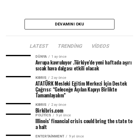
Sevcan Ekrem İstanbullu
DEVAMINI OKU
LATEST
TRENDING
VIDEOS
DÜNYA
1 ay önce
Avrupa kavruluyor .Türkiye’de yeni haftada aşırı
sıcak hava dalgası etkili olacak
KIBRIS
2 ay önce
ATATÜRK Mesleki Eğitim Merkezi İçin Destek
Çağrısı: “Geleceğe Açılan Kapıyı Birlikte
Tamamlayalım”
KIBRIS
2 ay önce
Birkibris.com
POLITICS
9 yıl önce
Illinois’ financial crisis could bring the state to
a halt
ENTERTAINMENT
9 yıl önce