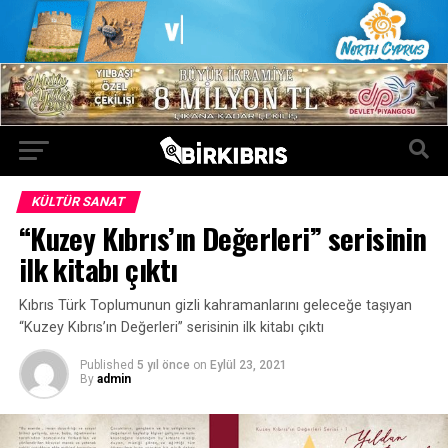
KÜLTÜR SANAT
“Kuzey Kıbrıs’ın Değerleri” serisinin
ilk kitabı çıktı
Kıbrıs Türk Toplumunun gizli kahramanlarını geleceğe taşıyan
“Kuzey Kıbrıs’ın Değerleri” serisinin ilk kitabı çıktı
Published
5 yıl önce
on
Eylül 23, 2021
By
admin