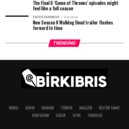
The final 6 ‘Game of Thrones’ episodes might
feel like a full season
ENTERTAINMENT
9 yıl önce
New Season 8 Walking Dead trailer flashes
forward in time
TRENDING
KIBRIS
DÜNYA
EKONOMI
TÜRKIYE
MAGAZIN
KÜLTÜR SANAT
RUM BASINI
SAĞLIK
SPOR
TEKNOLOJI