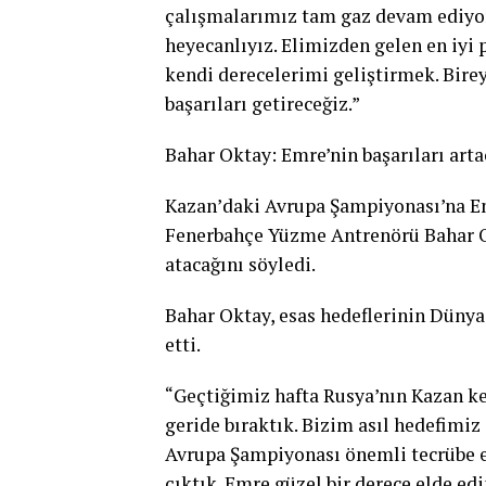
çalışmalarımız tam gaz devam ediyor
heyecanlıyız. Elimizden gelen en iyi
kendi derecelerimi geliştirmek. Bir
başarıları getireceğiz.”
Bahar Oktay: Emre’nin başarıları art
Kazan’daki Avrupa Şampiyonası’na Em
Fenerbahçe Yüzme Antrenörü Bahar Ok
atacağını söyledi.
Bahar Oktay, esas hedeflerinin Düny
etti.
“Geçtiğimiz hafta Rusya’nın Kazan k
geride bıraktık. Bizim asıl hedefimiz
Avrupa Şampiyonası önemli tecrübe ed
çıktık. Emre güzel bir derece elde ed