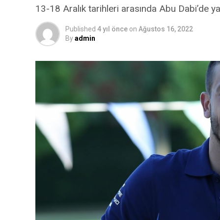
13-18 Aralık tarihleri arasında Abu Dabi’de y
Published
4 yıl önce
on
Ağustos 16, 2022
By
admin