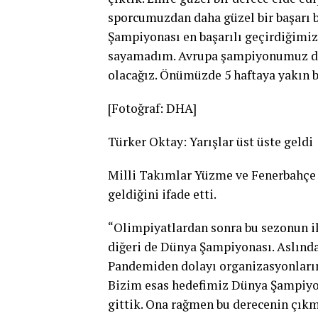
sporcumuzdan daha güzel bir başarı b
Şampiyonası en başarılı geçirdiğimiz 
sayamadım. Avrupa şampiyonumuz da 
olacağız. Önümüzde 5 haftaya yakın bi
[Fotoğraf: DHA]
Türker Oktay: Yarışlar üst üste geldi
Milli Takımlar Yüzme ve Fenerbahçe T
geldiğini ifade etti.
“Olimpiyatlardan sonra bu sezonun ik
diğeri de Dünya Şampiyonası. Aslında 
Pandemiden dolayı organizasyonların b
Bizim esas hedefimiz Dünya Şampiyo
gittik. Ona rağmen bu derecenin çıkm