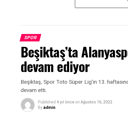
SPOR
Beşiktaş’ta Alanyasp
devam ediyor
Beşiktaş, Spor Toto Süper Lig’in 13. haftası
devam etti.
Published
4 yıl önce
on
Ağustos 16, 2022
By
admin