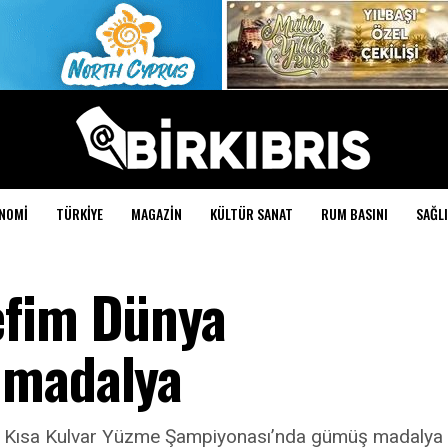
NOMI
TÜRKIYE
MAGAZIN
KÜLTÜR SANAT
RUM BASINI
SAĞLI
efim Dünya
 madalya
 Kısa Kulvar Yüzme Şampiyonası’nda gümüş madalya k