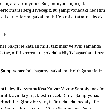
, hiç ara vermiyoruz. Bu şampiyona için çok
 performansı sergileyeceğiz. Bu şampiyonadaki hedefim
eysel derecelerimi yakalamak. Hepimizi tatmin edecek
acak
re Sakçı ile katılan milli takımlar ve aynı zamanda
tay, milli sporcunun çok daha büyük başarılara imza
a Şampiyonası’nda başarıyı yakalamak olduğunu ifade
entindeydik. Avrupa Kısa Kulvar Yüzme Şampiyonası’nı
 aralık ayında gerçekleştirilecek Dünya Şampiyonası.
inebileceğimiz bir yarıştı. Buradan da madalya ile
ip, Avrupa ikincisi oldu. Dünya Şampiyonası’nda