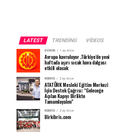
LATEST
TRENDING
VIDEOS
DÜNYA
1 ay önce
Avrupa kavruluyor .Türkiye’de yeni
haftada aşırı sıcak hava dalgası
etkili olacak
KIBRIS
2 ay önce
ATATÜRK Mesleki Eğitim Merkezi
İçin Destek Çağrısı: “Geleceğe
Açılan Kapıyı Birlikte
Tamamlayalım”
KIBRIS
2 ay önce
Birkibris.com