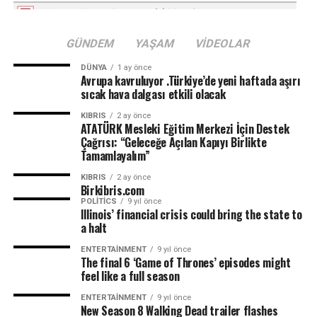
GÜNDEM
YAŞAM
VIDEOLAR
DÜNYA
1 ay önce
Avrupa kavruluyor .Türkiye’de yeni haftada aşırı
sıcak hava dalgası etkili olacak
KIBRIS
2 ay önce
ATATÜRK Mesleki Eğitim Merkezi İçin Destek
Çağrısı: “Geleceğe Açılan Kapıyı Birlikte
Tamamlayalım”
KIBRIS
2 ay önce
Birkibris.com
POLITICS
9 yıl önce
Illinois’ financial crisis could bring the state to
a halt
ENTERTAINMENT
9 yıl önce
The final 6 ‘Game of Thrones’ episodes might
feel like a full season
ENTERTAINMENT
9 yıl önce
New Season 8 Walking Dead trailer flashes