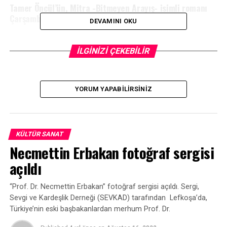
Tamer Öncül’ün, Mitra -Bitmeyen Arayış- isimli romanı
Çarşamba akşamı tanıtılacak
DEVAMINI OKU
İLGİNİZİ ÇEKEBİLİR
YORUM YAPABILIRSINIZ
KÜLTÜR SANAT
Necmettin Erbakan fotoğraf sergisi
açıldı
“Prof. Dr. Necmettin Erbakan” fotoğraf sergisi açıldı. Sergi,
Sevgi ve Kardeşlik Derneği (SEVKAD) tarafından Lefkoşa’da,
Türkiye’nin eski başbakanlardan merhum Prof. Dr.