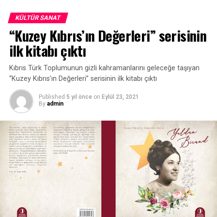
Her seçim kısır döngü, yeter artık uyansın
KÜLTÜR SANAT
İstikrar istiyoruz, bizi soydunuz yeter
“Kuzey Kıbrıs’ın Değerleri” serisinin
Halk resmen avuç açtı, eskisinden de beter
ilk kitabı çıktı
Gelenler aratırmış, gidenleri ne yazık
Yer her gün bıka bıka, halkım büyük bir kazık
Kıbrıs Türk Toplumunun gizli kahramanlarını geleceğe taşıyan
“Kuzey Kıbrıs’ın Değerleri” serisinin ilk kitabı çıktı
Ekmek alamaz oldu, hani et, süt, un, şeker
Published
5 yıl önce
on
Eylül 23, 2021
Sizler bayram yaparken, halkım sefalet çeker
By
admin
Sizin maaşınızı masaya yatıralım
İşçiden biraz alıp, sizlere aktaralım
O zaman belki biraz, insafa gelirsiniz
Onlar ekmek bulmazken, siz pasta yemezsiniz
Maşa olup tutulduk, kullanıldık bir çoğu
Sizler bir balı yalarken yakıldı Orta Doğu