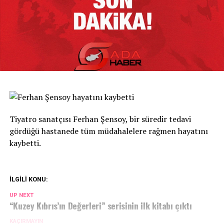
Tiyatro sanatçısı Ferhan Şensoy, bir süredir tedavi
gördüğü hastanede tüm müdahalelere rağmen hayatını
kaybetti.
İLGİLİ KONU:
UP NEXT
“Kuzey Kıbrıs’ın Değerleri” serisinin ilk kitabı çıktı
KAÇIRMAYIN