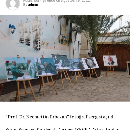
Published
4 yıl önce
on
Ağustos 16, 2022
By
admin
“Prof. Dr. Necmettin Erbakan” fotoğraf sergisi açıldı.
Sergi, Sevgi ve Kardeşlik Derneği (SEVKAD) tarafından