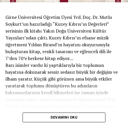
Sıra bizlere geldi sahip çık vatanına
Açlıktan yok olmadan, sahip çık bu halkına
Girne Üniversitesi Öğretim Üyesi Yrd. Doç. Dr. Mutlu
Soykurt’un hazırladığı “Kuzey Kıbrıs’ın Değerleri”
serisinin ilk kitabı Yakın Doğu Üniversitesi Kültür
Yayınları’ndan çıktı. Kuzey Kıbrıs’ın efsane müzik
öğretmeni Yıldan Birand’ın hayatını okuyucusuyla
Sevcan Ekrem İstanbullu
buluşturan kitap, renkli tasarımı ve eğlenceli dili ile
7’den 70’e herkese hitap ediyor…
Bazı isimler vardır ki yaptıklarıyla bir toplumun
hayatına dokunarak sessiz sedasız büyük bir değişim ve
ilham yaratır. Küçük gibi görünen ama büyük etkiler
yaratarak toplumu dönüştüren bu adımların
kahramanlarının kendi hikayeleri ise zaman içinde
unutulup gider. Girne Üniversitesi Öğretim Üyesi Yrd.
Doç. Dr. Mutlu Soykurt da hazırladığı “Kuzey Kıbrıs’ın
Değerleri” kitap serisi ile Kıbrıs Türk Toplumunun
DEVAMINI OKU
kültürüne ve yaşamına büyük katkılar sunan bu gizli
kahramanların hikayelerini gelecek nesillerle