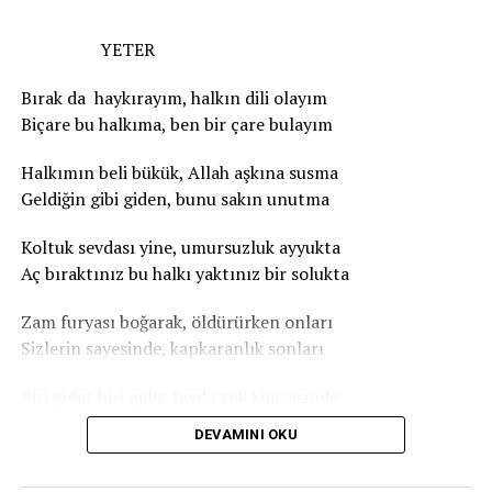
YETER
Bırak da haykırayım, halkın dili olayım
Biçare bu halkıma, ben bir çare bulayım
Halkımın beli bükük, Allah aşkına susma
Geldiğin gibi giden, bunu sakın unutma
Koltuk sevdası yine, umursuzluk ayyukta
Aç bıraktınız bu halkı yaktınız bir solukta
Zam furyası boğarak, öldürürken onları
Sizlerin sayesinde, kapkaranlık sonları
Biri gider biri gelir, fayda yok kimsesinde
Sağmış – solmuş hepsi de halkımın ensesinde
DEVAMINI OKU
Bu halk kime güvensin, artık kime dayansın