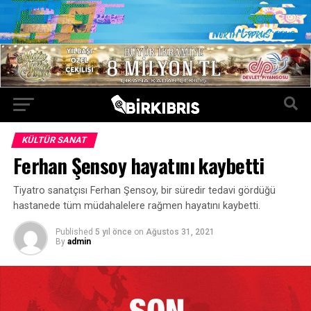
KÜLTÜR SANAT
Ferhan Şensoy hayatını kaybetti
Tiyatro sanatçısı Ferhan Şensoy, bir süredir tedavi gördüğü
hastanede tüm müdahalelere rağmen hayatını kaybetti.
Published
5 yıl önce
on
Ağustos 31, 2021
By
admin