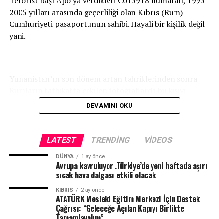
Terörist başı Apo’ya verdikleri C015918 numaralı, 1995-
2005 yılları arasında geçerliliği olan Kıbrıs (Rum)
Cumhuriyeti pasaportunun sahibi. Hayali bir kişilik değil
yani.
Yunanistan’ın son dönem artan tahriklerinden sonra
Rumların tatbikatta çekilen fotoğraflarda bu kişiyi
RMMO resmi internet sayfasında servis etmesi Rumların
DEVAMINI OKU
terör örgütü PKK’ya verdiği desteğin bir göstergesidir.
LATEST
TRENDING
VIDEOS
DÜNYA
1 ay önce
Avrupa kavruluyor .Türkiye’de yeni haftada aşırı
sıcak hava dalgası etkili olacak
KIBRIS
2 ay önce
ATATÜRK Mesleki Eğitim Merkezi İçin Destek
Çağrısı: “Geleceğe Açılan Kapıyı Birlikte
Tamamlayalım”