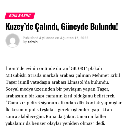
İLGİLİ KONU:
RUM BASINI
UP NEXT
Anastasiadis’in Kovid testi pozitif
Kuzey’de Çalındı, Güneyde Bulundu!
KAÇIRMAYIN
Rumlarda Erdoğan paniği
Published
4 yıl önce
on
Ağustos 16, 2022
By
admin
İnönü’de evinin önünde duran ‘GK 081’ plakalı
Mitsubishi Strada markalı arabası çalınan Mehmet Erbil
Taşer isimli vatadaşın arabası Limasol’da bulundu.
Sosyal medya üzerinden bir paylaşım yapan Taşer,
arabasının bir kapı camının kırıl olduğunu belirterek,
“Camı kırıp direksiyonun altından düz kontak yapmışlar.
İki kesimin polis teşkilatı gerekli işlemleri yaptıktan
sonra alabileceğim. Buna da şükür. Umarım failler
yakalanır da benzer olaylar yeniden olmaz” dedi.