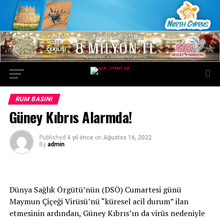
RUM BASINI
Güney Kıbrıs Alarmda!
Published
4 yıl önce
on
Ağustos 16, 2022
By
admin
Dünya Sağlık Örgütü’nün (DSÖ) Cumartesi günü
Maymun Çiçeği Virüsü’nü “küresel acil durum” ilan
etmesinin ardından, Güney Kıbrıs’ın da virüs nedeniyle