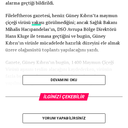
alarma geçtiği bildirildi.
Fileleftheros gazetesi, henüz Güney Kıbrıs’ta maymun
çiçeği virüsü
vaka
sı görülmediğini; ancak Sağlık Bakanı
Mihalis Hacıpandelas’ın, DSÖ Avrupa Bölge Direktörü
Hans Kluge ile temasa geçtiğini ve bugün, Güney
Kıbrıs’ın virüsle mücadelede hazırlık düzeyini ele almak
üzere olağanüstü toplantı yapılacağını yazdı.
Gazete, Güney Kıbrıs’ın bugün, 1400 Maymun Çiçeği
Virüsü aşısını teslim alacağını kaydederken, virüsün
fazla bulaşıcı olmaması nedeniyle toplu aşılama
DEVAMINI OKU
yapılmayacağını ve ilk etapta yalnızca sağlık
çalışanlarının aşılanacağını belirtti.
İLGİNİZİ ÇEKEBİLİR
Haberde, Lefkoşa Genel Hastanesi ile Makarios
Hastanesi’nin referans hastanesi olarak belirlendiği ifade
edildi.
YORUM YAPABILIRSINIZ