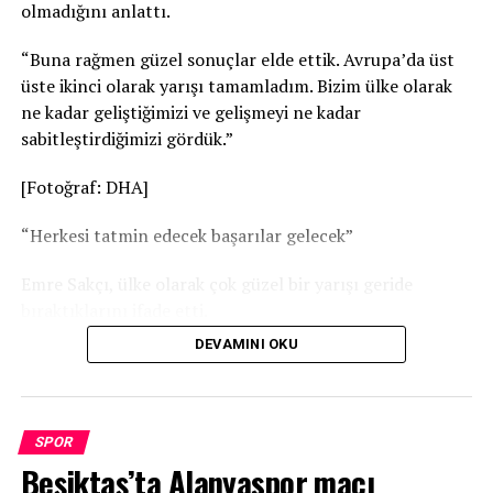
olmadığını anlattı.
“Buna rağmen güzel sonuçlar elde ettik. Avrupa’da üst
üste ikinci olarak yarışı tamamladım. Bizim ülke olarak
ne kadar geliştiğimizi ve gelişmeyi ne kadar
sabitleştirdiğimizi gördük.”
[Fotoğraf: DHA]
“Herkesi tatmin edecek başarılar gelecek”
Emre Sakçı, ülke olarak çok güzel bir yarışı geride
bıraktıklarını ifade etti.
DEVAMINI OKU
“Toplamda, genel klasmanda yarışları 6’ncı olarak
bitirdik. Avrupa Şampiyonası, önümüzdeki Dünya
Şampiyonası için bize çok ciddi umutlar verdi. Dünya
Şampiyonası için çalışmalarımız tam gaz devam ediyor,
SPOR
hiç ara vermiyoruz. Bu şampiyona için çok heyecanlıyız.
Beşiktaş’ta Alanyaspor maçı
Elimizden gelen en iyi performansı sergileyeceğiz. Bu