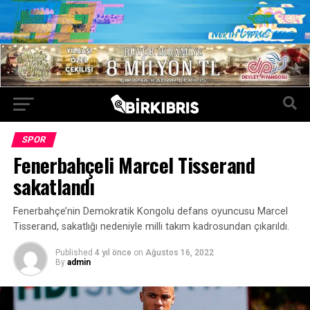
SPOR
Fenerbahçeli Marcel Tisserand
sakatlandı
Fenerbahçe’nin Demokratik Kongolu defans oyuncusu Marcel
Tisserand, sakatlığı nedeniyle milli takım kadrosundan çıkarıldı.
Published
4 yıl önce
on
Ağustos 16, 2022
By
admin