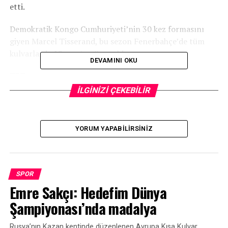
etti.
Demokratik Kongo Cumhuriyeti’nin 30 kez formasını
giyen Marcel Tisserand, bu sezon Fenerbahçe’de tüm
kulvarlarda 12 maçta görev aldı.
DEVAMINI OKU
TRT
İLGİNİZİ ÇEKEBİLİR
İLGİLİ KONU:
YORUM YAPABILIRSINIZ
UP NEXT
Beşiktaş’ta Alanyaspor maçı hazırlıklarını devam ediyor
KAÇIRMAYIN
Xavi Hernandez Barcelona yolunda
SPOR
Emre Sakçı: Hedefim Dünya
Şampiyonası’nda madalya
Rusya’nın Kazan kentinde düzenlenen Avrupa Kısa Kulvar