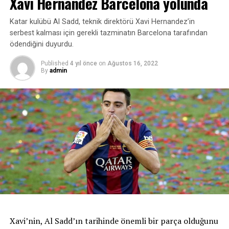
Xavi Hernandez Barcelona yolunda
aralıklarla yapılırdı. Pandemiden dolayı
organizasyonların bir kısmı iptal oldu. Dolayısıyla ikisi
Katar kulübü Al Sadd, teknik direktörü Xavi Hernandez’in
üst üste geldi. Bizim esas hedefimiz Dünya Şampiyonası.
serbest kalması için gerekli tazminatın Barcelona tarafından
Avrupa Şampiyonası’na antrenman olsun diye gittik.
ödendiğini duyurdu.
Ona rağmen bu derecenin çıkması mutluluk verici.”
Published
4 yıl önce
on
Ağustos 16, 2022
By
admin
Xavi’nin, Al Sadd’ın tarihinde önemli bir parça olduğunu