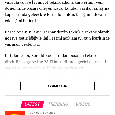
vurgulayan ve İspanyol teknik adama kariyerinin yeni
döneminde başarı dileyen Katar kulübü, varılan anlaşma
kapsamında gelecekte Barcelona ile iş birliğinin devam
edeceğini belirtti.
Barcelona’nın, Xavi Hernandez’in teknik direktör olarak
göreve getirildiğiyle ilgili resmi açıklamayı gün içerisinde
yapması bekleniyor.
Katalan ekibi, Ronald Koeman’dan boşalan teknik
direktörlük görevine 28 Ekim tarihinde geçici olarak, alt
TRT
yapıyı çalıştıran Sergi Barjuan’ı getirmişti.
Futbolcu olarak 17 yıl Barcelona formasını giyen Xavi
Hernandez, 2015 yazında Katar’ın Al Sadd takımına
DEVAMINI OKU
transfer olmuştu. Katar ekibinde 4 sezon oynadıktan
sonra futbolculuğunu sonlandıran Hernandez, son iki
sezondur da teknik direktör olarak görev yapıyordu.
LATEST
TRENDING
VIDEOS
DÜNYA
1 ay önce