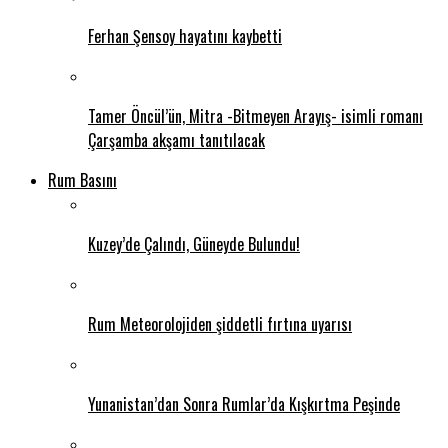
Ferhan Şensoy hayatını kaybetti
Tamer Öncül’ün, Mitra -Bitmeyen Arayış- isimli romanı
Çarşamba akşamı tanıtılacak
Rum Basını
Kuzey’de Çalındı, Güneyde Bulundu!
Rum Meteorolojiden şiddetli fırtına uyarısı
Yunanistan’dan Sonra Rumlar’da Kışkırtma Peşinde