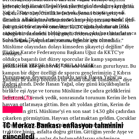
kayınpederi Hasan Yağal’dan şikayetçi olmadığını kaydetti.
gidecek, sığınacak bir yeri yoktur. Bugün de sizin yaptığınız
Yağal, “Kayınpederimin suçu yok. Bana tecavüz etmedi.
çok özel bir olay. Özellikle federasyonun böyle genç ve
Cenab-ı Allah bana hesap sorar, bana bir şey yapmadı” dedi.
dinamik arkadaşlara ülkemizde kamp yaptırması bizim için
Bunun üzerine mahkeme heyeti, çocuğun babasının DNA
çok güzel bir olay ve onurdur. KKTC izolasyonlar altında
raporlarında dedesi olduğunun ortaya çıktığını hatırlatınca
olduğu bir zamanda böyle güçlü federasyon ve takımların
Selvi Yağal, “Kabul etmiyorum, öyle bir şey olmadı.
burada kamp yapmaları tanınırlığımız için önemlidir.”
Müslüme olayından dolayı kimseden şikayetçi değilim” diye
Türkiye Karate Federasyonu Başkanı Uğuz da KKTC’ye
konuştu.
oldukça başarılı üst düzey sporcular ile kamp yapmaya
DEDE: HER YERDE ARADIK BULAMADIK
geldiklerini dile getirerek, “Burada olmaktan gururluyuz. Bu
kampın bir diğer özelliği de sporcu gençlerimizin 2 Kıbrıs
Duruşmanın devamında tutuklu sanık Hasan Yağal’ın
gazimiz ile kamp boyunca bir arada olacak olmasıdır.” diye
ifadesi alındı. Dede Hasan Yağal, olay günü küçükbaşlarla
konuştu.
birlikte eşi Ayşe ve torunu Müslüme ile çadıra geldiklerini
belirterek, “Yemek yedik, sonrasında torunum Kerim ile ben
Devamını Oku
hayvan otlatmaya gittim. Ben alt yoldan gittim, Kerim de
Türkiye
üst yoldan gitti. Müslüme’yi en son saat 14.30 gibi çadırdan
çıkarken görmüştüm. Hayvan otlatmaktan geldim. Çocuklar
TC Merkez Bankası enflasyon tahminini
ağlıyordu, O.Y., Müslüme’nin kaybolduğunu söyleyince
traktöre binip, asfalta doğru gittim. Gittiğim yerde Ayşe ve
güncelledi
Selvi’yi görünce onlar da bulamadıklarını söyleyince