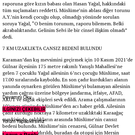
raporuna göre kızın babası olan Hasan Yağal, hakkındaki
tüm suçlamaları reddetti. Müslüme’nin ablası diğer torunu
A.Y.’nin kendi çocuğu olup, olmadığı yönünde sorulan
soruya Yağal, “O benim torunum, raporu bilemem. Belki
akrabalıktandır. Gelinim Selvi ile bir cinsel ilişkim olmadı”
dedi.
7 KM UZAKLIKTA CANSIZ BEDENİ BULUNDU
Karaman’dan kış mevsimini geçirmek için 10 Kasım 2021’de
Gülnar ilçesinin 175 metre rakımlı Yanışlı Mahallesi’ne
gelen 7 çocuklu Yağal ailesinin 6’ncı çocuğu Müslüme, saat
17.00 sıralarında kayboldu. En son çadır kurdukları alanın
yanında oynarken görülen Müslüme’yi bulamayan ailesinin
yardım çağrısı üzerine bölgeye jandarma, itfaiye, AFAD,
Devamını Oku
AKUT ve sağlık ekipleri sevk edildi. Arama çalışmalarının
10’uncu gününde Müslüme’den acı haber geldi. Ailesinin
İLGİNİZİ ÇEKEBİLİR
çadır kurduğu noktaya 7 kilometre uzaklıktaki Karaağaç
mevkisinde, çalılıkların arasında Müslüme’nin cansız
Yorum Yapabilirsiniz
bedeni bulundu. Müslüme’nin cenazesi, Gülnar Devlet
Hastanesi’ne kaldırıldı, buradan da otopsi için Mersin