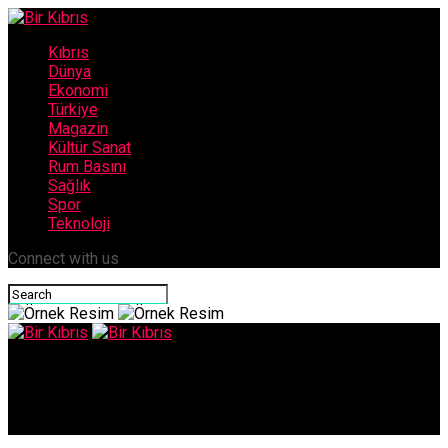
Kıbrıs
Dünya
Ekonomi
Türkiye
Magazin
Kültür Sanat
Rum Basını
Sağlık
Spor
Teknoloji
Connect with us
Bir Kıbrıs
DNA raporları çıktı… Mahkeme vicdanlara seslendi