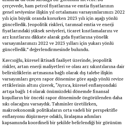
çerçevede, ham petrol fiyatlarına ve emtia fiyatlarının
genel seviyesine ilişkin yıl ortalaması varsayımlarımızı 2022
yılı için büyük oranda korurken 2023 yılı için aşağı yönlü
güncelledik. Jeopolitik riskleri, tarımsal emtia ve enerji
fiyatlarındaki yüksek seviyeleri, ticaret kısıtlamalarını ve
arz kısıtlarını dikkate alarak gıda fiyatlarına yönelik
varsayımlarımızı 2022 ve 2023 yılları için yukarı yönlü
güncelledik.” değerlendirmesinde bulundu.
Kavcıoğlu, küresel iktisadi faaliyet üzerinde, jeopolitik
riskler, artan enerji maliyetleri ve olası arz sıkıntılarına dair
belirsizliklerin artmasına bağlı olarak dış talebe ilişkin
varsayımları geçen rapor dönemine göre aşağı yönlü revize
ettiklerinin altını çizerek, “Ayrıca, küresel enflasyondaki
artışa bağlı 14 olarak önümüzdeki dönemde finansal
koşulların bir önceki rapor döneminde öngörülenden daha
sıkı olacağını varsaydık. Tahminler üretilirken,
makroekonomik politikaların orta vadeli bir perspektifle
enflasyonu düşürmeye odaklı, liralaşma adımları
kapsamında koordineli bir şekilde belirlendiği bir görünüm