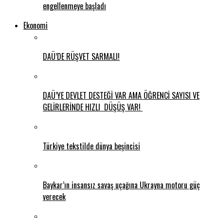
engellenmeye başladı
Ekonomi
DAÜ’DE RÜŞVET SARMALI!
DAÜ’YE DEVLET DESTEĞİ VAR AMA ÖĞRENCİ SAYISI VE
GELİRLERİNDE HIZLI DÜŞÜŞ VAR!
Türkiye tekstilde dünya beşincisi
Baykar’ın insansız savaş uçağına Ukrayna motoru güç
verecek