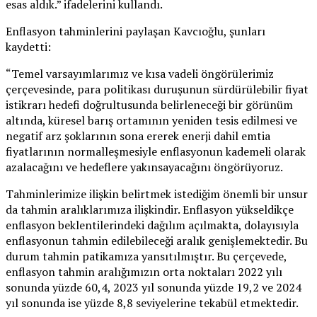
esas aldık.” ifadelerini kullandı.
Enflasyon tahminlerini paylaşan Kavcıoğlu, şunları
kaydetti:
“Temel varsayımlarımız ve kısa vadeli öngörülerimiz
çerçevesinde, para politikası duruşunun sürdürülebilir fiyat
istikrarı hedefi doğrultusunda belirleneceği bir görünüm
altında, küresel barış ortamının yeniden tesis edilmesi ve
negatif arz şoklarının sona ererek enerji dahil emtia
fiyatlarının normalleşmesiyle enflasyonun kademeli olarak
azalacağını ve hedeflere yakınsayacağını öngörüyoruz.
Tahminlerimize ilişkin belirtmek istediğim önemli bir unsur
da tahmin aralıklarımıza ilişkindir. Enflasyon yükseldikçe
enflasyon beklentilerindeki dağılım açılmakta, dolayısıyla
enflasyonun tahmin edilebileceği aralık genişlemektedir. Bu
durum tahmin patikamıza yansıtılmıştır. Bu çerçevede,
enflasyon tahmin aralığımızın orta noktaları 2022 yılı
sonunda yüzde 60,4, 2023 yıl sonunda yüzde 19,2 ve 2024
yıl sonunda ise yüzde 8,8 seviyelerine tekabül etmektedir.