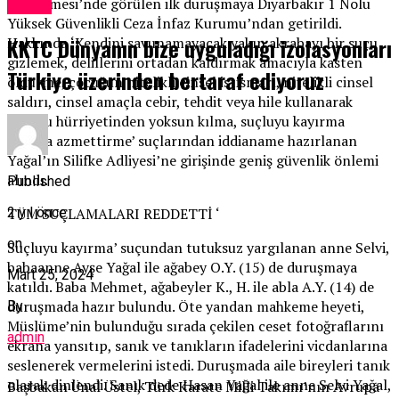
Mahkemesi’nde görülen ilk duruşmaya Diyarbakır 1 Nolu
Kıbrıs
Yüksek Güvenlikli Ceza İnfaz Kurumu’ndan getirildi.
KKTC Dünyanın bize uyguladığı izolasyonları
Hakkında ‘Kendini savunamayacak yakın akrabayı bir suçu
gizlemek, delillerini ortadan kaldırmak amacıyla kasten
Türkiye üzerinden bertaraf ediyoruz
öldürme, çocuğun nitelikli cinsel istismarı, nitelikli cinsel
saldırı, cinsel amaçla cebir, tehdit veya hile kullanarak
çocuğu hürriyetinden yoksun kılma, suçluyu kayırma
suçuna azmettirme’ suçlarından iddianame hazırlanan
Yağal’ın Silifke Adliyesi’ne girişinde geniş güvenlik önlemi
alındı.
Published
2 yıl önce
TÜM SUÇLAMALARI REDDETTİ ‘
on
Suçluyu kayırma’ suçundan tutuksuz yargılanan anne Selvi,
babaanne Ayşe Yağal ile ağabey O.Y. (15) de duruşmaya
Mart 25, 2024
katıldı. Baba Mehmet, ağabeyler K., H. ile abla A.Y. (14) de
duruşmada hazır bulundu. Öte yandan mahkeme heyeti,
By
Müslüme’nin bulunduğu sırada çekilen ceset fotoğraflarını
admin
ekrana yansıtıp, sanık ve tanıkların ifadelerini vicdanlarına
seslenerek vermelerini istedi. Duruşmada aile bireyleri tanık
olarak dinlendi. Sanık dede Hasan Yağal ile anne Selvi Yağal,
Başbakan Ünal Üstel, Türk Karate Milli Takımı’nın Avrupa