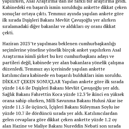
yapılırken, Asal Araştırma’dan ise farklı bir araştırma geldi.
Kabinedeki en başarılı ismin sorulduğu ankette dikkat çeken
sonuçlar ortaya çıktı. Temmuz ayında yapılan ankete göre
ilk sırada Dışişleri Bakanı Mevlüt Çavuşoğlu yer alırken
sıralamadaki diğer bakanlar ve aldıkları oy oranı dikkat
çekti.
Haziran 2023’te yapılması beklenen cumhurbaşkanlığı
seçimlerine yöneline yönelik birçok anket yapılırken Asal
Araştırma isimli şirket bu kez cumhurbaşkanı adayı ve
partileri değil, kabinede yer alan bakanlara yönelik çalışma
düzenledi. Temmuz ayı içerisinde yapılan ankette
katılımcılara kabinede en başarılı buldukları isim soruldu.
DİKKAT ÇEKEN SONUÇLAR Yapılan ankete göre ilk sırada
yüzde 14.6 ile Dışişleri Bakanı Mevlüt Çavuşoğlu yer aldı.
Sağlık Bakanı Fahrettin Koca yüzde 12.3’le ikinci en yüksek
orana sahip olurken, Milli Savunma Bakanı Hulusi Akar ise
yüzde 11.5 ile üçüncü, İçişleri Bakanı Süleyman Soylu ise
yüzde 10.7 ile dördüncü sırada yer aldı. Katılımcılardan
gelen cevaplara göre dikkat çeken ankette yüzde 1.2 oy
alan Hazine ve Maliye Bakanı Nureddin Nebati son sırada