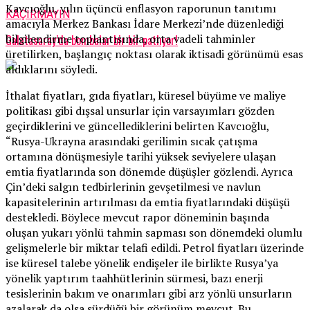
Kavcıoğlu, yılın üçüncü enflasyon raporunun tanıtımı
KAÇIRMAYIN
amacıyla Merkez Bankası İdare Merkezi’nde düzenlediği
bilgilendirme toplantısında, orta vadeli tahminler
Galatasaray’da bombalar bir bir patlıyor!
üretilirken, başlangıç noktası olarak iktisadi görünümü esas
aldıklarını söyledi.
İthalat fiyatları, gıda fiyatları, küresel büyüme ve maliye
politikası gibi dışsal unsurlar için varsayımları gözden
geçirdiklerini ve güncellediklerini belirten Kavcıoğlu,
“Rusya-Ukrayna arasındaki gerilimin sıcak çatışma
ortamına dönüşmesiyle tarihi yüksek seviyelere ulaşan
emtia fiyatlarında son dönemde düşüşler gözlendi. Ayrıca
Çin’deki salgın tedbirlerinin gevşetilmesi ve navlun
kapasitelerinin artırılması da emtia fiyatlarındaki düşüşü
destekledi. Böylece mevcut rapor döneminin başında
oluşan yukarı yönlü tahmin sapması son dönemdeki olumlu
gelişmelerle bir miktar telafi edildi. Petrol fiyatları üzerinde
ise küresel talebe yönelik endişeler ile birlikte Rusya’ya
yönelik yaptırım taahhütlerinin sürmesi, bazı enerji
tesislerinin bakım ve onarımları gibi arz yönlü unsurların
azalarak da olsa sürdüğü bir görünüm mevcut. Bu