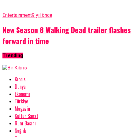
Entertainment
9 yıl önce
New Season 8 Walking Dead trailer flashes
forward in time
Trending
Kıbrıs
Dünya
Ekonomi
Türkiye
Magazin
Kültür Sanat
Rum Basını
Sağlık