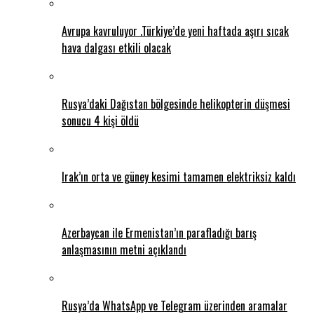
Avrupa kavruluyor .Türkiye’de yeni haftada aşırı sıcak
hava dalgası etkili olacak
Rusya’daki Dağıstan bölgesinde helikopterin düşmesi
sonucu 4 kişi öldü
Irak’ın orta ve güney kesimi tamamen elektriksiz kaldı
Azerbaycan ile Ermenistan’ın parafladığı barış
anlaşmasının metni açıklandı
Rusya’da WhatsApp ve Telegram üzerinden aramalar