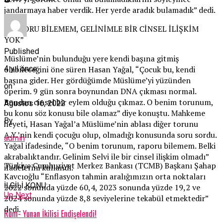
jandarmaya haber verdik. Her yerde aradık bulamadık” dedi.
“RAPORU BİLEMEM, GELİNİMLE BİR CİNSEL İLİŞKİM
YOK”
Published
Müslüme’nin bulunduğu yere kendi başına gitmiş
olabileceğini öne süren Hasan Yağal, “Çocuk bu, kendi
4 yıl önce
başına gider. Her gördüğümde Müslüme’yi yüzünden
on
öperim. 9 gün sonra boynundan DNA çıkması normal.
Bundan cinsel bir eylem olduğu çıkmaz. O benim torunum,
Ağustos 16, 2022
bu konu söz konusu bile olamaz” diye konuştu. Mahkeme
By
heyeti, Hasan Yağal’a Müslüme’nin ablası diğer torunu
A.Y.’nin kendi çocuğu olup, olmadığı konusunda soru sordu.
admin
Yağal ifadesinde, “O benim torunum, raporu bilemem. Belki
akrabalıktandır. Gelinim Selvi ile bir cinsel ilişkim olmadı”
Türkiye Cumhuriyet Merkez Bankası (TCMB) Başkanı Şahap
ifadelerini kullandı.
Kavcıoğlu “Enflasyon tahmin aralığımızın orta noktaları
İLGİLİ KONU:
2022 sonunda yüzde 60,4, 2023 sonunda yüzde 19,2 ve
Up Next
2024 sonunda yüzde 8,8 seviyelerine tekabül etmektedir”
dedi.
Rum- Yunan İkilisi Endişelendi!