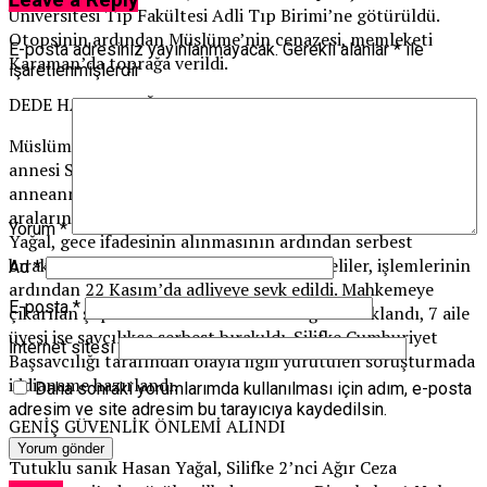
Leave a Reply
Üniversitesi Tıp Fakültesi Adli Tıp Birimi’ne götürüldü.
Otopsinin ardından Müslüme’nin cenazesi, memleketi
E-posta adresiniz yayınlanmayacak.
Gerekli alanlar
*
ile
Karaman’da toprağa verildi.
işaretlenmişlerdir
DEDE HASAN YAĞAL TUTUKLANDI
Müslüme’nin cesedinin bulunduğu gün, jandarma ekipleri,
annesi Selvi, babası Mehmet, dedesi Hasan Yağal,
anneannesi, babaannesi, kardeşleri ve halasının da
aralarında olduğu 9 yakınını gözaltına aldı. Anneanne
Yorum
*
Yağal, gece ifadesinin alınmasının ardından serbest
bırakıldı. Gözaltında 3 gece geçiren şüpheliler, işlemlerinin
Ad
*
ardından 22 Kasım’da adliyeye sevk edildi. Mahkemeye
E-posta
*
çıkarılan şüphelilerden dede Hasan Yağal tutuklandı, 7 aile
üyesi ise savcılıkça serbest bırakıldı. Silifke Cumhuriyet
İnternet sitesi
Başsavcılığı tarafından olayla ilgili yürütülen soruşturmada
iddianame hazırlandı.
Daha sonraki yorumlarımda kullanılması için adım, e-posta
adresim ve site adresim bu tarayıcıya kaydedilsin.
GENİŞ GÜVENLİK ÖNLEMİ ALINDI
Tutuklu sanık Hasan Yağal, Silifke 2’nci Ağır Ceza