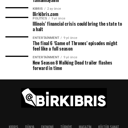
KIBRIS
2 ay önce
Birkibris.com
POLITICS
9 yıl önce
Illinois’ financial crisis could bring the state to
a halt
ENTERTAINMENT
9 yıl önce
The final 6 ‘Game of Thrones’ episodes might
feel like a full season
ENTERTAINMENT
9 yıl önce
New Season 8 Walking Dead trailer flashes
forward in time
KIBRIS
DÜNYA
EKONOMI
TÜRKIYE
MAGAZIN
KÜLTÜR SANAT