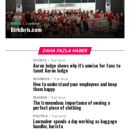
KIBRIS
2 ay önce
Birkibris.com
DAHA FAZLA HABER
SPORTS
9 yıl önce
Aaron Judge shows why it’s unwise for fans to
taunt Aaron Judge
BUSINESS
9 yıl önce
How to understand your employees and keep
them happy
FASHION
9 yıl önce
The tremendous importance of owning a
perfect piece of clothing
POLITICS
9 yıl önce
Lawmaker spends a day working as baggage
handler, barista