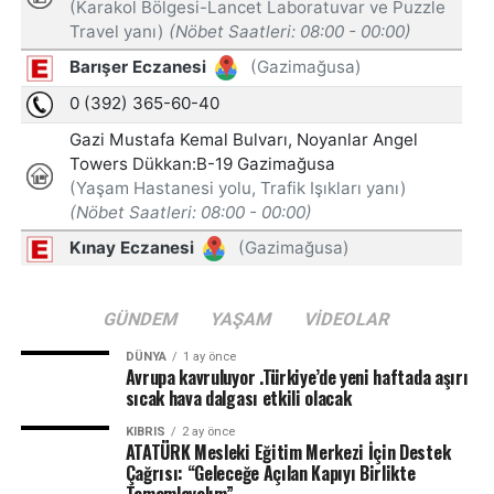
GÜNDEM
YAŞAM
VIDEOLAR
DÜNYA
1 ay önce
Avrupa kavruluyor .Türkiye’de yeni haftada aşırı
sıcak hava dalgası etkili olacak
KIBRIS
2 ay önce
ATATÜRK Mesleki Eğitim Merkezi İçin Destek
Çağrısı: “Geleceğe Açılan Kapıyı Birlikte
Tamamlayalım”