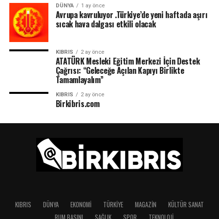
DÜNYA
1 ay önce
Avrupa kavruluyor .Türkiye’de yeni haftada aşırı
sıcak hava dalgası etkili olacak
KIBRIS
2 ay önce
ATATÜRK Mesleki Eğitim Merkezi İçin Destek
Çağrısı: “Geleceğe Açılan Kapıyı Birlikte
Tamamlayalım”
KIBRIS
2 ay önce
Birkibris.com
KIBRIS
DÜNYA
EKONOMI
TÜRKIYE
MAGAZIN
KÜLTÜR SANAT
RUM BASINI
SAĞLIK
SPOR
TEKNOLOJI