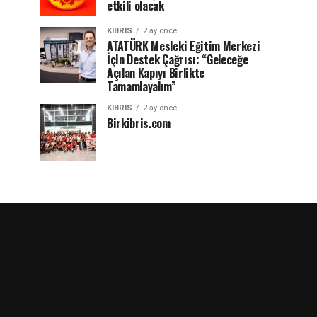
etkili olacak
KIBRIS
2 ay önce
ATATÜRK Mesleki Eğitim Merkezi
İçin Destek Çağrısı: “Geleceğe
Açılan Kapıyı Birlikte
Tamamlayalım”
KIBRIS
2 ay önce
Birkibris.com