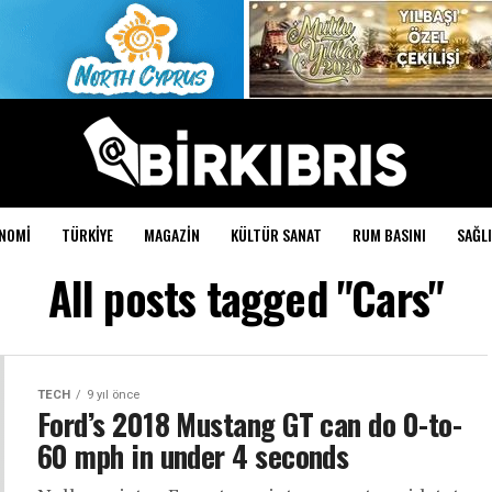
NOMI
TÜRKIYE
MAGAZIN
KÜLTÜR SANAT
RUM BASINI
SAĞLI
All posts tagged "Cars"
TECH
9 yıl önce
Ford’s 2018 Mustang GT can do 0-to-
60 mph in under 4 seconds