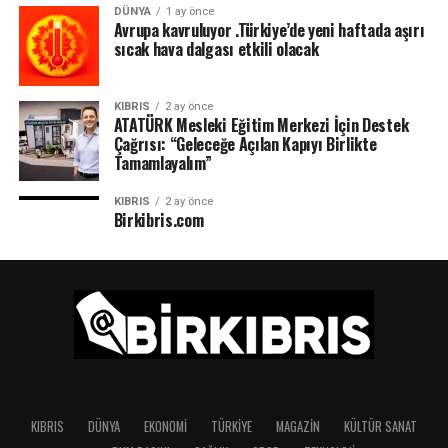
DÜNYA
1 ay önce
Avrupa kavruluyor .Türkiye’de yeni haftada aşırı
sıcak hava dalgası etkili olacak
KIBRIS
2 ay önce
ATATÜRK Mesleki Eğitim Merkezi İçin Destek
Çağrısı: “Geleceğe Açılan Kapıyı Birlikte
Tamamlayalım”
KIBRIS
2 ay önce
Birkibris.com
KIBRIS
DÜNYA
EKONOMI
TÜRKIYE
MAGAZIN
KÜLTÜR SANAT