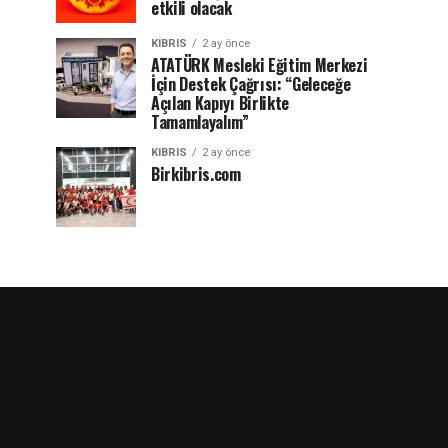
etkili olacak
KIBRIS
2 ay önce
ATATÜRK Mesleki Eğitim Merkezi
İçin Destek Çağrısı: “Geleceğe
Açılan Kapıyı Birlikte
Tamamlayalım”
KIBRIS
2 ay önce
Birkibris.com