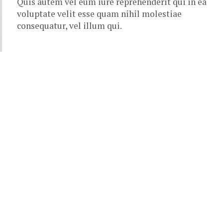
Quis autem vel eum iure reprehenderit qui in ea
voluptate velit esse quam nihil molestiae
consequatur, vel illum qui.