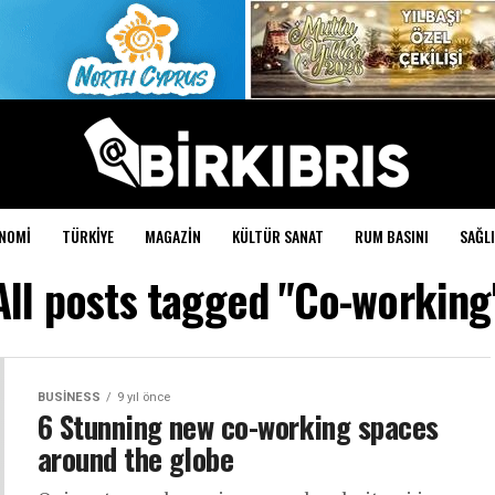
NOMI
TÜRKIYE
MAGAZIN
KÜLTÜR SANAT
RUM BASINI
SAĞLI
All posts tagged "Co-working
BUSINESS
9 yıl önce
6 Stunning new co-working spaces
around the globe