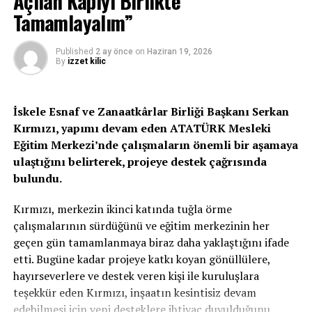
Açılan Kapıyı Birlikte
artması hedeflerimiz arasında yer almaktadır. 2003
Tamamlayalım”
yılından bu yana yapılan ve planlanan yatırımlar ile
Asya, Avrupa ve Afrika arasında lojistik merkez olma
Published
2 ay önce
on
Haziran 19, 2026
yolundaki hedefimiz, aynı zaman bölgesel güç irademizi
By
izzet kilic
güçlendirirken, küresel bir güç olma yolundaki
adımlarımızı da desteklemektedir. Türkiye’nin bölge ve
İskele Esnaf ve Zanaatkârlar Birliği Başkanı Serkan
dünyadaki gücünün artması, şüphesiz KKTC’nin de
Kırmızı, yapımı devam eden ATATÜRK Mesleki
özellikle Doğu Akdeniz havzasındaki gücünü ve etki
Eğitim Merkezi’nde çalışmaların önemli bir aşamaya
alanını perçinleyecektir. Bu da her iki ülke için bir bütün
ulaştığını belirterek, projeye destek çağrısında
içerisinde hareket etmenin ne kadar önemli olduğunu bir
bulundu.
kez daha ortaya çıkarmaktadır. Türkiye’nin bütünsel
kalkınması, KKTC’nin de bütünsel kalkınması anlamını
Kırmızı, merkezin ikinci katında tuğla örme
taşımaktadır.”
çalışmalarının sürdüğünü ve eğitim merkezinin her
geçen gün tamamlanmaya biraz daha yaklaştığını ifade
Karaismailoğlu, bu bütünlüğün gereği olarak KKTC’nin
etti. Bugüne kadar projeye katkı koyan gönüllülere,
Bayındırlık ve Ulaştırma Bakanlığı ile kara, hava, demir
hayırseverlere ve destek veren kişi ile kuruluşlara
ve deniz yollarındaki ulaşım modlarının yanı sıra iletişim
teşekkür eden Kırmızı, inşaatın kesintisiz devam
ve haberleşme projelerinde de yoğun iş birliği içerisinde
edebilmesi için yeni desteklere ihtiyaç duyulduğunu
olduklarını aktardı.