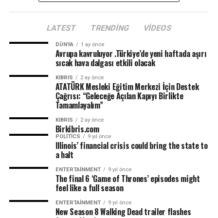
Karaismailoğlu, Türkiye ile KKTC arasında, bayındırlık ve
LATEST
TRENDING
VIDEOS
ulaşım sektörlerinin yanında, ticaret, turizm, enerji,
eğitim ve kültürel konularda iş birliğini güçlendirerek
DÜNYA
1 ay önce
Avrupa kavruluyor .Türkiye’de yeni haftada aşırı
sürdürdüklerini belirterek “Ülkemizin Doğu Akdeniz’deki
sıcak hava dalgası etkili olacak
enerji arama ve sondaj çalışmalarındaki yeni
müjdelerimizle iş birliği imkanlarımızın daha da
KIBRIS
2 ay önce
ATATÜRK Mesleki Eğitim Merkezi İçin Destek
gelişeceğini vurgulamak isterim.” diye konuştu.
Çağrısı: “Geleceğe Açılan Kapıyı Birlikte
Tamamlayalım”
Bakan Canaltay da konuşmasında Türkiye’nin her zaman
KIBRIS
2 ay önce
için tüm dünyaya açılan kapıları olduğunu söyledi.
Birkibris.com
Bakanlık olarak Türkiye ile ilişkileri geliştirerek daha da
POLITICS
9 yıl önce
Illinois’ financial crisis could bring the state to
güçlendirmek için çalışmalarına devam ettiklerini
a halt
anlatan Canaltay, “Anavatan Türkiye’nin KKTC’de bir
çok projesi vardır. Bunların hayat bulması, hızlanması ve
ENTERTAINMENT
9 yıl önce
The final 6 ‘Game of Thrones’ episodes might
daha bir çok projede el ele yürüyebilmemiz için Sayın
feel like a full season
Bakanımızın gösterdiği desteğe ve işbirliğine tekrardan
ENTERTAINMENT
9 yıl önce
teşekkür ediyorum.” dedi.
New Season 8 Walking Dead trailer flashes