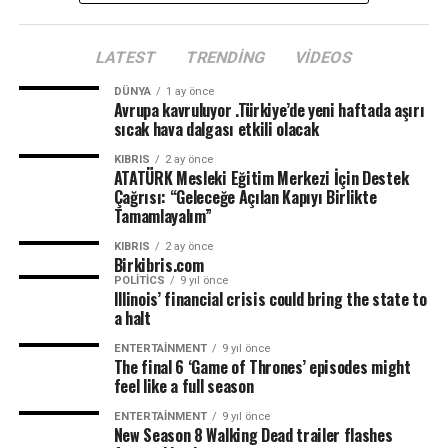
LATEST
TRENDING
VIDEOS
DÜNYA
1 ay önce
Avrupa kavruluyor .Türkiye’de yeni haftada aşırı
sıcak hava dalgası etkili olacak
KIBRIS
2 ay önce
ATATÜRK Mesleki Eğitim Merkezi İçin Destek
Çağrısı: “Geleceğe Açılan Kapıyı Birlikte
Tamamlayalım”
KIBRIS
2 ay önce
Birkibris.com
POLITICS
9 yıl önce
Illinois’ financial crisis could bring the state to
a halt
ENTERTAINMENT
9 yıl önce
The final 6 ‘Game of Thrones’ episodes might
feel like a full season
ENTERTAINMENT
9 yıl önce
New Season 8 Walking Dead trailer flashes