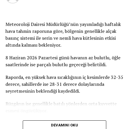
imza olacaktır. Tüm duyarlı vatandaşlarımızı, iş
insanlarımızı, sivil toplum örgütlerimizi ve
gönüllülerimizi ATATÜRK Mesleki Eğitim Merkezi
Meteoroloji Dairesi Müdürlüğü’nün yayımladığı haftalık
projesine destek olmaya davet ediyoruz” dedi.
hava tahmin raporuna göre, bölgenin genellikle alçak
basınç sistemi ile serin ve nemli hava kütlesinin etkisi
Birçok Meslek Dalında Eğitim Verilecek
altında kalması bekleniyor.
Tamamlanmasının ardından ATATÜRK Mesleki Eğitim
8 Haziran 2026 Pazartesi günü havanın az bulutlu, öğle
Merkezi’nde terzilik, ayakkabıcılık, kaynakçılık,
saatlerinde ise parçalı bulutlu geçeceği belirtildi.
tesisatçılık, robotik kodlama, oto elektrik, oto kaporta,
kuaförlük ve berberlik gibi birçok alanda mesleki eğitim
Raporda, en yüksek hava sıcaklığının iç kesimlerde 32-35
verilmesi planlanıyor. Merkezin, KKTC’nin mesleki
derece, sahillerde ise 28-31 derece dolaylarında
eğitim altyapısına önemli katkılar sağlaması ve
seyretmesinin beklendiği kaydedildi.
gençlerin istihdam olanaklarını artırması hedefleniyor.
Rüzgârın ise genellikle batılı yönlerden orta kuvvette
esmesi öngörülüyor.
DEVAMINI OKU