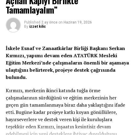
Açılan Kapıyı Birlikte
Tamamlayalım”
Bugün Yapılan Test Sayısı: 8539
Bugün Saptanan Pozitif Vaka Sayısı: 105
Published
2 ay önce
on
Haziran 19, 2026
By
izzet kilic
Ülke dışından gelen Vaka Sayısı :
İskele Esnaf ve Zanaatkârlar Birliği Başkanı Serkan
Karantinada Pozitifleşen Temaslı Vaka Sayısı: 5
Kırmızı, yapımı devam eden ATATÜRK Mesleki
Yerel Vaka Sayısı: 100
Eğitim Merkezi’nde çalışmaların önemli bir aşamaya
ulaştığını belirterek, projeye destek çağrısında
İyileşip Bugün Taburcu Edilen Hasta Sayısı: 34
bulundu.
Bugün Kaybedilen Hasta:
Kırmızı, merkezin ikinci katında tuğla örme
çalışmalarının sürdüğünü ve eğitim merkezinin her
Yapılan Toplam Test Sayısı: 1.219.610
geçen gün tamamlanmaya biraz daha yaklaştığını ifade
etti. Bugüne kadar projeye katkı koyan gönüllülere,
Toplam Vaka Sayısı: 7229
hayırseverlere ve destek veren kişi ile kuruluşlara
teşekkür eden Kırmızı, inşaatın kesintisiz devam
İyileşip Toplam Taburcu Edilen Vaka Sayısı: 6965
edebilmesi için yeni desteklere ihtiyaç duyulduğunu