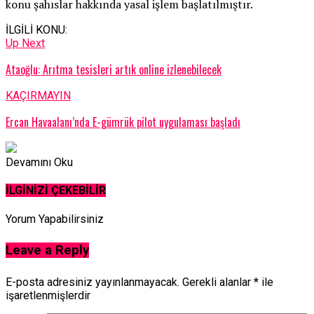
konu şahıslar hakkında yasal işlem başlatılmıştır.
İLGİLİ KONU:
Up Next
Ataoğlu: Arıtma tesisleri artık online izlenebilecek
KAÇIRMAYIN
Ercan Havaalanı’nda E-gümrük pilot uygulaması başladı
Devamını Oku
İLGİNİZİ ÇEKEBİLİR
Yorum Yapabilirsiniz
Leave a Reply
E-posta adresiniz yayınlanmayacak.
Gerekli alanlar
*
ile
işaretlenmişlerdir