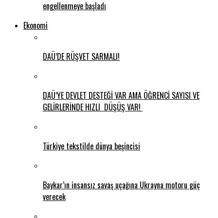
engellenmeye başladı
Ekonomi
DAÜ’DE RÜŞVET SARMALI!
DAÜ’YE DEVLET DESTEĞİ VAR AMA ÖĞRENCİ SAYISI VE
GELİRLERİNDE HIZLI DÜŞÜŞ VAR!
Türkiye tekstilde dünya beşincisi
Baykar’ın insansız savaş uçağına Ukrayna motoru güç
verecek