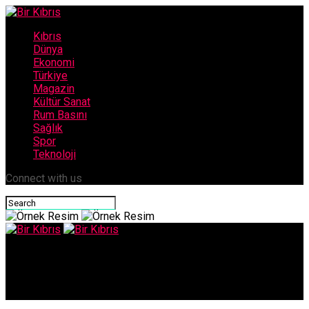
Kıbrıs
Dünya
Ekonomi
Türkiye
Magazin
Kültür Sanat
Rum Basını
Sağlık
Spor
Teknoloji
Connect with us
Bir Kıbrıs
13 Kişi sokağa çıkma yasağını ihlal etti