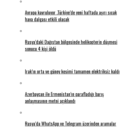
Avrupa kavruluyor .Türkiye’de yeni haftada aşırı sıcak
hava dalgası etkili olacak
Rusya’daki Dağıstan bölgesinde helikopterin düşmesi
sonucu 4 kişi öldü
Irak’ın orta ve güney kesimi tamamen elektriksiz kaldı
Azerbaycan ile Ermenistan’ın parafladığı barış
anlaşmasının metni açıklandı
Rusya’da WhatsApp ve Telegram üzerinden aramalar