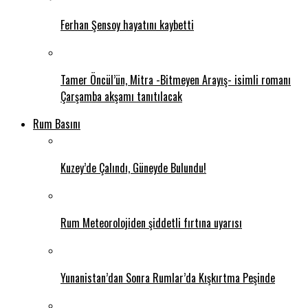
Ferhan Şensoy hayatını kaybetti
Tamer Öncül’ün, Mitra -Bitmeyen Arayış- isimli romanı
Çarşamba akşamı tanıtılacak
Rum Basını
Kuzey’de Çalındı, Güneyde Bulundu!
Rum Meteorolojiden şiddetli fırtına uyarısı
Yunanistan’dan Sonra Rumlar’da Kışkırtma Peşinde