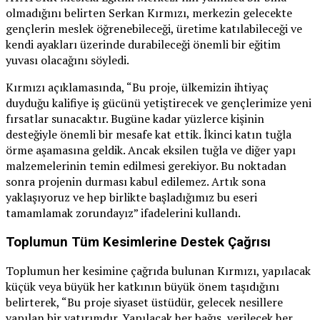
olmadığını belirten Serkan Kırmızı, merkezin gelecekte
gençlerin meslek öğrenebileceği, üretime katılabileceği ve
kendi ayakları üzerinde durabileceği önemli bir eğitim
yuvası olacağını söyledi.
Kırmızı açıklamasında, “Bu proje, ülkemizin ihtiyaç
duyduğu kalifiye iş gücünü yetiştirecek ve gençlerimize yeni
fırsatlar sunacaktır. Bugüne kadar yüzlerce kişinin
desteğiyle önemli bir mesafe kat ettik. İkinci katın tuğla
örme aşamasına geldik. Ancak eksilen tuğla ve diğer yapı
malzemelerinin temin edilmesi gerekiyor. Bu noktadan
sonra projenin durması kabul edilemez. Artık sona
yaklaşıyoruz ve hep birlikte başladığımız bu eseri
tamamlamak zorundayız” ifadelerini kullandı.
Toplumun Tüm Kesimlerine Destek Çağrısı
Toplumun her kesimine çağrıda bulunan Kırmızı, yapılacak
küçük veya büyük her katkının büyük önem taşıdığını
belirterek, “Bu proje siyaset üstüdür, gelecek nesillere
yapılan bir yatırımdır. Yapılacak her bağış, verilecek her