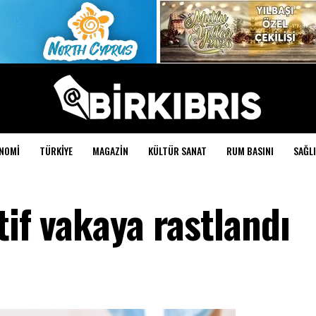
NOMI
TÜRKIYE
MAGAZIN
KÜLTÜR SANAT
RUM BASINI
SAĞLI
tif vakaya rastlandı