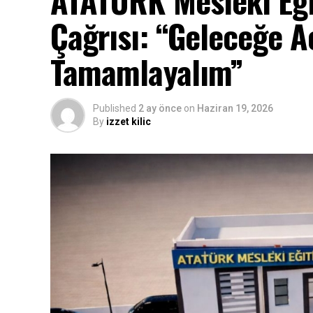
ATATÜRK Mesleki Eği
Çağrısı: “Geleceğe Aç
Tamamlayalım”
Published
2 ay önce
on
Haziran 19, 2026
By
izzet kilic