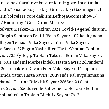
rın temaslılarıdır ve bu süre içinde gözetim altında
kadır.7 kişi Lefkoşa, 3 kişi Girne, 2 kişi Gazimağusa, 1
ların bölgelere göre dağılımıLefkoşaGöçmenköy-1/
-1/ Hamitköy-1GirneGirne Merkez-
elyurt Merkez-12 Haziran 2021 Covid-19 genel durumu
1Bugün Saptanan Pozitif Vaka Sayısı: 14Ülke dışından
fleşen Temaslı Vaka Sayısı: 1Yerel Vaka Sayısı:
ta Sayısı: 27Bugün Kaybedilen Hasta:Yapılan Toplam
yısı: 7359İyileşip Toplam Taburcu Edilen Vaka Sayısı:
ı: 301Pandemi Merkezindeki Hasta Sayısı: 26Pandemi
ı: 262Tetkikleri Devam Eden Vaka Sayısı: 11Toplam
kımda Yatan Hasta Sayısı: 2Güvende Kal uygulamasına
isinde Takılan Bileklik Sayısı: 286Son 24 Saat
klik Sayısı: 556Güvende Kal Genel tabloTakip Edilen
onlandırılan Toplam Bileklik Sayısı: 7613