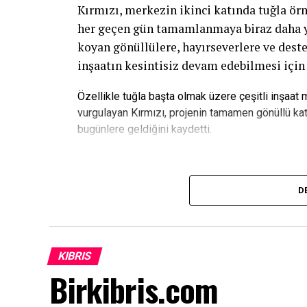
Kırmızı, merkezin ikinci katında tuğla ö
her geçen gün tamamlanmaya biraz daha yak
koyan gönüllülere, hayırseverlere ve deste
inşaatın kesintisiz devam edebilmesi için
Özellikle tuğla başta olmak üzere çeşitli inşaat
vurgulayan Kırmızı, projenin tamamen gönüllü kat
bugünlere geldiğini kaydetti.
“Bu Proje Gençlerin Geleceğine Ya
D
ATATÜRK Mesleki Eğitim Merkezi’nin yalnı
merkezin gelecekte gençlerin meslek öğren
ayakları üzerinde durabileceği önemli bir 
KIBRIS
Birkibris.com
Kırmızı açıklamasında, “Bu proje, ülkemiz
ve gençlerimize yeni fırsatlar sunacaktır.