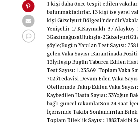
1 kişi daha önce tespit edilen vakala
bulunmaktadırlar. 13 kişi ise yerel va
kişi Güzelyurt Bölgesi’ndendir.Vaka
Yenişehir-1/ K.Kaymaklı-3 / Alayköy
3GazimağusaUlukışla-2GüzelyurtGüz
şöyle;Bugün Yapılan Test Sayısı: 758
gelen Vaka Sayısı :Karantinada Poziti
13İyileşip Bugün Taburcu Edilen Has
Test Sayısı: 1.235.691Toplam Vaka Sa
7025Tedavisi Devam Eden Vaka Sayıs
Otellerinde Takip Edilen Vaka Sayıs
Kaybedilen Hasta Sayısı: 33Yoğun Ba
bağlı güncel rakamlarSon 24 Saat İçer
İçerisinde Takibi Sonlandırılan Bile
Toplam Bileklik Sayısı: 1882Takibi S