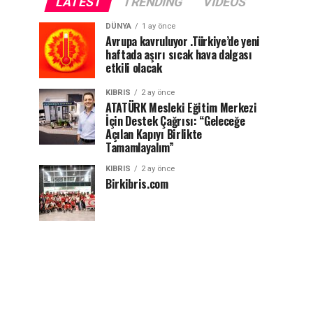
LATEST
TRENDING
VIDEOS
DÜNYA
1 ay önce
Avrupa kavruluyor .Türkiye’de yeni
haftada aşırı sıcak hava dalgası
etkili olacak
KIBRIS
2 ay önce
ATATÜRK Mesleki Eğitim Merkezi
İçin Destek Çağrısı: “Geleceğe
Açılan Kapıyı Birlikte
Tamamlayalım”
KIBRIS
2 ay önce
Birkibris.com