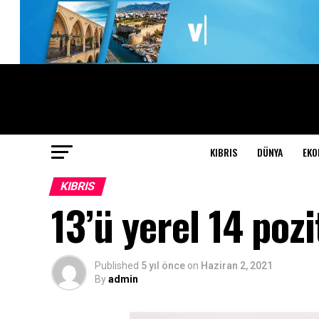
KIBRIS
DÜNYA
EKO
KIBRIS
13’ü yerel 14 pozi
Published
5 yıl önce
on
Haziran 2, 2021
By
admin