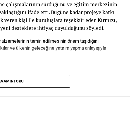
rme çalışmalarının sürdüğünü ve eğitim merkezinin
laştığını ifade etti. Bugüne kadar projeye katkı
k veren kişi ile kuruluşlara teşekkür eden Kırmızı,
 yeni desteklere ihtiyaç duyulduğunu söyledi.
 malzemelerinin temin edilmesinin önem taşıdığını
kılar ve ülkenin geleceğine yatırım yapma anlayışıyla
pılan Yatırımdır”
EVAMINI OKU
zca bir bina olmadığını belirten Serkan Kırmızı,
ebileceği, üretime katılabileceği ve kendi
eğitim yuvası olacağını söyledi.
in ihtiyaç duyduğu kalifiye iş gücünü yetiştirecek
 Bugüne kadar yüzlerce kişinin desteğiyle önemli