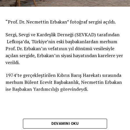
İLGİLİ KONU:
UP NEXT
“Prof. Dr. Necmettin Erbakan” fotoğraf sergisi açıldı.
10 yaşındaki piyanist Defne dünya birincisi oldu
Sergi, Sevgi ve Kardeşlik Derneği (SEVKAD) tarafından
KAÇIRMAYIN
Alacahöyük Antik Kenti Türk Kızılay’ın kuruluşu
Lefkoşa’da, Türkiye’nin eski başbakanlardan merhum
sebebiyle ışıklandırıldı
Prof. Dr. Erbakan’ın vefatının yıl dönümü vesilesiyle
açılan sergide, Erbakan’ın siyasi hayatından karelere yer
verildi.
1974’te gerçekleştirilen Kıbrıs Barış Harekatı sırasında
merhum Bülent Ecevit Başbakanlık, Necmettin Erbakan
ise Başbakan Yardımcılığı görevindeydi.
DEVAMINI OKU