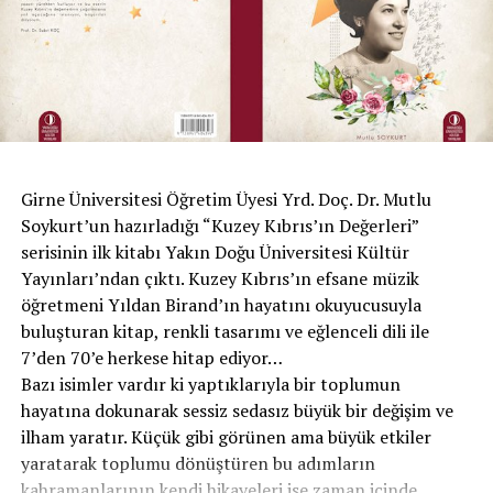
Onlar ekmek bulmazken, siz pasta yemezsiniz
Maşa olup tutulduk, kullanıldık bir çoğu
Sizler bir balı yalarken yakıldı Orta Doğu
Sıra bizlere geldi sahip çık vatanına
Açlıktan yok olmadan, sahip çık bu halkına
Girne Üniversitesi Öğretim Üyesi Yrd. Doç. Dr. Mutlu
Soykurt’un hazırladığı “Kuzey Kıbrıs’ın Değerleri”
serisinin ilk kitabı Yakın Doğu Üniversitesi Kültür
Yayınları’ndan çıktı. Kuzey Kıbrıs’ın efsane müzik
öğretmeni Yıldan Birand’ın hayatını okuyucusuyla
Sevcan Ekrem İstanbullu
buluşturan kitap, renkli tasarımı ve eğlenceli dili ile
7’den 70’e herkese hitap ediyor…
Bazı isimler vardır ki yaptıklarıyla bir toplumun
hayatına dokunarak sessiz sedasız büyük bir değişim ve
ilham yaratır. Küçük gibi görünen ama büyük etkiler
yaratarak toplumu dönüştüren bu adımların
kahramanlarının kendi hikayeleri ise zaman içinde