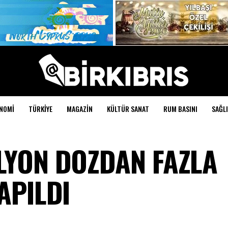
NOMI
TÜRKIYE
MAGAZIN
KÜLTÜR SANAT
RUM BASINI
SAĞLI
İLYON DOZDAN FAZLA
APILDI