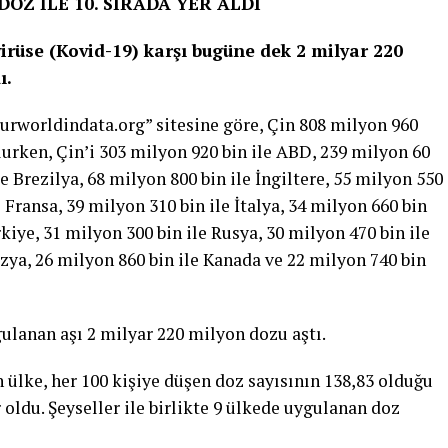
DOZ İLE 10. SIRADA YER ALDI
rüse (Kovid-19) karşı bugüne dek 2 milyar 220
ı.
Ourworldindata.org” sitesine göre, Çin 808 milyon 960
olurken, Çin’i 303 milyon 920 bin ile ABD, 239 milyon 60
le Brezilya, 68 milyon 800 bin ile İngiltere, 55 milyon 550
 Fransa, 39 milyon 310 bin ile İtalya, 34 milyon 660 bin
kiye, 31 milyon 300 bin ile Rusya, 30 milyon 470 bin ile
zya, 26 milyon 860 bin ile Kanada ve 22 milyon 740 bin
ulanan aşı 2 milyar 220 milyon dozu aştı.
n ülke, her 100 kişiye düşen doz sayısının 138,83 olduğu
 oldu. Şeyseller ile birlikte 9 ülkede uygulanan doz