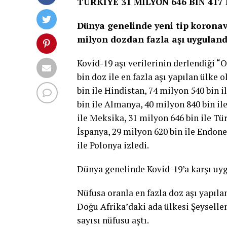
TÜRKİYE 31 MİLYON 646 BİN 417 
Dünya genelinde yeni tip koronavi
milyon dozdan fazla aşı uyguland
Kovid-19 aşı verilerinin derlendiği “
bin doz ile en fazla aşı yapılan ülke 
bin ile Hindistan, 74 milyon 540 bin i
bin ile Almanya, 40 milyon 840 bin ile
ile Meksika, 31 milyon 646 bin ile Tür
İspanya, 29 milyon 620 bin ile Endone
ile Polonya izledi.
Dünya genelinde Kovid-19’a karşı uyg
Nüfusa oranla en fazla doz aşı yapıla
Doğu Afrika’daki ada ülkesi Şeyseller
sayısı nüfusu aştı.