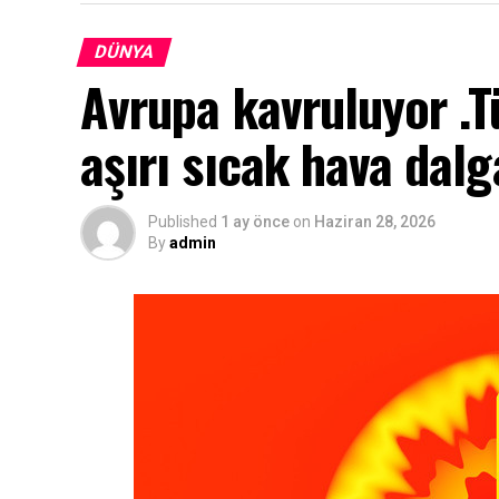
DÜNYA
Avrupa kavruluyor .T
aşırı sıcak hava dalg
Published
1 ay önce
on
Haziran 28, 2026
By
admin