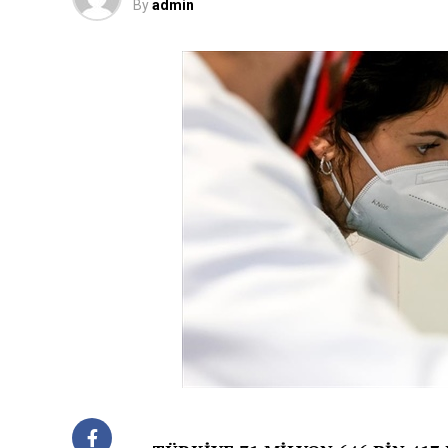
By
admin