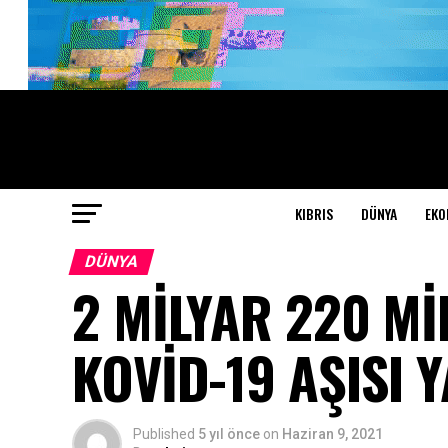
KIBRIS
DÜNYA
EKO
DÜNYA
2 MİLYAR 220 M
KOVİD-19 AŞISI Y
Published
5 yıl önce
on
Haziran 9, 2021