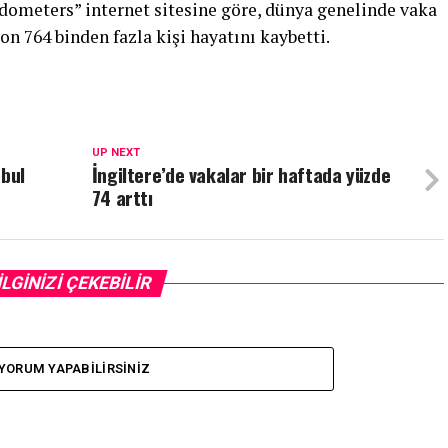
ldometers” internet sitesine göre, dünya genelinde vaka
yon 764 binden fazla kişi hayatını kaybetti.
UP NEXT
abul
İngiltere’de vakalar bir haftada yüzde
74 arttı
İLGİNİZİ ÇEKEBİLİR
YORUM YAPABILIRSINIZ