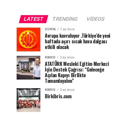
LATEST
TRENDING
VIDEOS
DÜNYA
1 ay önce
Avrupa kavruluyor .Türkiye’de yeni
haftada aşırı sıcak hava dalgası
etkili olacak
KIBRIS
2 ay önce
ATATÜRK Mesleki Eğitim Merkezi
İçin Destek Çağrısı: “Geleceğe
Açılan Kapıyı Birlikte
Tamamlayalım”
KIBRIS
2 ay önce
Birkibris.com