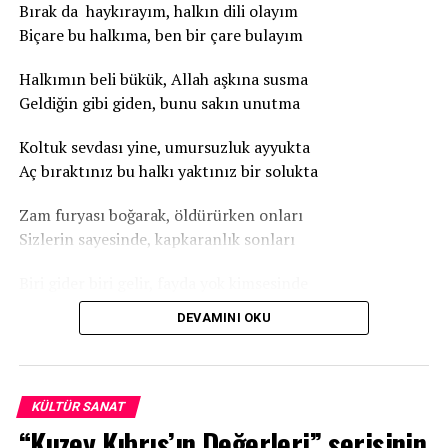
Bırak da haykırayım, halkın dili olayım
Biçare bu halkıma, ben bir çare bulayım
Halkımın beli bükük, Allah aşkına susma
Geldiğin gibi giden, bunu sakın unutma
Koltuk sevdası yine, umursuzluk ayyukta
Aç bıraktınız bu halkı yaktınız bir solukta
Zam furyası boğarak, öldürürken onları
Sizlerin sayesinde, kapkaranlık sonları
Biri gider biri gelir, fayda yok kimsesinde
Sağmış – solmuş hepsi de halkımın ensesinde
DEVAMINI OKU
Bu halk kime güvensin, artık kime dayansın
Her seçim kısır döngü, yeter artık uyansın
KÜLTÜR SANAT
İstikrar istiyoruz, bizi soydunuz yeter
“Kuzey Kıbrıs’ın Değerleri” serisinin
Halk resmen avuç açtı, eskisinden de beter