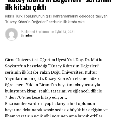
ilk kitabı çıktı
Gelenler aratırmış, gidenleri ne yazık
Yer her gün bıka bıka, halkım büyük bir kazık
Kıbrıs Türk Toplumunun gizli kahramanlarını geleceğe taşıyan
“Kuzey Kıbrıs’ın Değerleri” serisinin ilk kitabı çıktı
Ekmek alamaz oldu, hani et, süt, un, şeker
Published
5 yıl önce
on
Eylül 23, 2021
Sizler bayram yaparken, halkım sefalet çeker
By
admin
Sizin maaşınızı masaya yatıralım
İşçiden biraz alıp, sizlere aktaralım
Girne Üniversitesi Öğretim Üyesi Yrd. Doç. Dr. Mutlu
O zaman belki biraz, insafa gelirsiniz
Soykurt’un hazırladığı “Kuzey Kıbrıs’ın Değerleri”
Onlar ekmek bulmazken, siz pasta yemezsiniz
serisinin ilk kitabı Yakın Doğu Üniversitesi Kültür
Yayınları’ndan çıktı. Kuzey Kıbrıs’ın efsane müzik
Maşa olup tutulduk, kullanıldık bir çoğu
öğretmeni Yıldan Birand’ın hayatını okuyucusuyla
Sizler bir balı yalarken yakıldı Orta Doğu
buluşturan kitap, renkli tasarımı ve eğlenceli dili ile
7’den 70’e herkese hitap ediyor…
Sıra bizlere geldi sahip çık vatanına
Bazı isimler vardır ki yaptıklarıyla bir toplumun
Açlıktan yok olmadan, sahip çık bu halkına
hayatına dokunarak sessiz sedasız büyük bir değişim ve
ilham yaratır. Küçük gibi görünen ama büyük etkiler