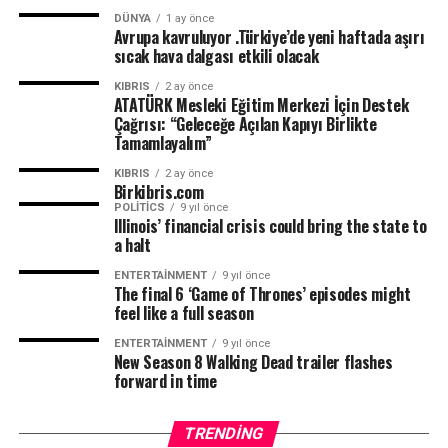
DÜNYA
1 ay önce
Avrupa kavruluyor .Türkiye’de yeni haftada aşırı
sıcak hava dalgası etkili olacak
KIBRIS
2 ay önce
ATATÜRK Mesleki Eğitim Merkezi İçin Destek
Çağrısı: “Geleceğe Açılan Kapıyı Birlikte
Tamamlayalım”
KIBRIS
2 ay önce
Birkibris.com
POLITICS
9 yıl önce
Illinois’ financial crisis could bring the state to
a halt
ENTERTAINMENT
9 yıl önce
The final 6 ‘Game of Thrones’ episodes might
feel like a full season
ENTERTAINMENT
9 yıl önce
New Season 8 Walking Dead trailer flashes
forward in time
TRENDING