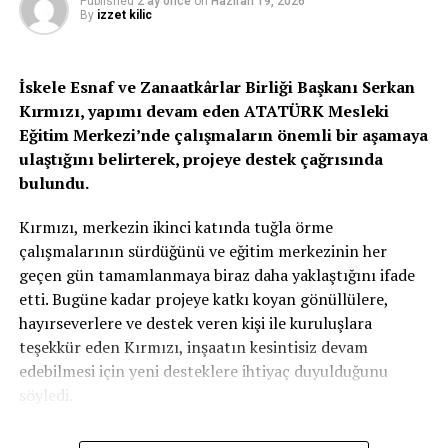
Published
2 ay önce
on
Haziran 19, 2026
By
izzet kilic
VEREN 1 KİŞİ TUTUKLANDI
Öte yandan, 16 Haziran saat 00:10 sıralarında, Girne’de
Bedrettin Demirel Caddesi üzerinde polisin trafik
İskele Esnaf ve Zanaatkârlar Birliği Başkanı Serkan
kontrolü yaptığı sırada, başkasına ait sürüş ehliyetini
Kırmızı, yapımı devam eden ATATÜRK Mesleki
görevli polise verip, işlediği trafik suçu nedeniyle sahte
Eğitim Merkezi’nde çalışmaların önemli bir aşamaya
kayıt yapan I.T.O.M. (E-26) tutuklandı.
ulaştığını belirterek, projeye destek çağrısında
Adı edilen dün tespit edilerek polis tarafından yapılan
bulundu.
soruşturmasında yine kendisini bir başkası olarak
tanıtıp, başka bir şahsa ait pasaportu görevli memura
Kırmızı, merkezin ikinci katında tuğla örme
vererek başkasının kimliğine büründüğü tespit edildi. Adı
çalışmalarının sürdüğünü ve eğitim merkezinin her
edilen tutuklandı.
geçen gün tamamlanmaya biraz daha yaklaştığını ifade
etti. Bugüne kadar projeye katkı koyan gönüllülere,
hayırseverlere ve destek veren kişi ile kuruluşlara
İLGİLİ KONU:
teşekkür eden Kırmızı, inşaatın kesintisiz devam
UP NEXT
edebilmesi için yeni desteklere ihtiyaç duyulduğunu
“Artık biz Kıbrıs’ta yeni siyaseti (iki devletli çözüm)
söyledi.
savunuyoruz”
Özellikle tuğla başta olmak üzere çeşitli inşaat
KAÇIRMAYIN