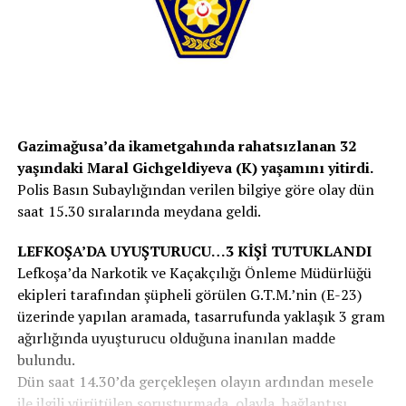
Gazimağusa’da ikametgahında rahatsızlanan 32
yaşındaki Maral Gichgeldiyeva (K) yaşamını yitirdi.
Polis Basın Subaylığından verilen bilgiye göre olay dün
saat 15.30 sıralarında meydana geldi.
LEFKOŞA’DA UYUŞTURUCU…3 KİŞİ TUTUKLANDI
Lefkoşa’da Narkotik ve Kaçakçılığı Önleme Müdürlüğü
ekipleri tarafından şüpheli görülen G.T.M.’nin (E-23)
üzerinde yapılan aramada, tasarrufunda yaklaşık 3 gram
ağırlığında uyuşturucu olduğuna inanılan madde
bulundu.
Dün saat 14.30’da gerçekleşen olayın ardından mesele
ile ilgili yürütülen soruşturmada, olayla bağlantısı