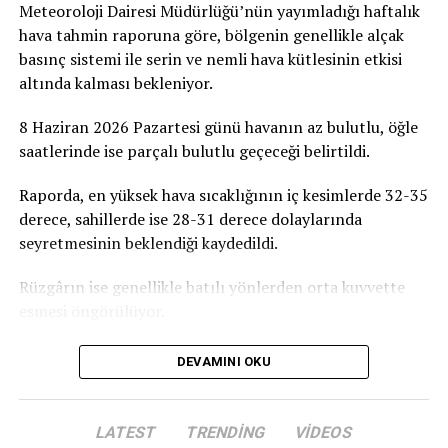
Meteoroloji Dairesi Müdürlüğü’nün yayımladığı haftalık
projesine destek olmaya davet ediyoruz” dedi.
hava tahmin raporuna göre, bölgenin genellikle alçak
basınç sistemi ile serin ve nemli hava kütlesinin etkisi
Birçok Meslek Dalında Eğitim Verilecek
altında kalması bekleniyor.
Tamamlanmasının ardından ATATÜRK Mesleki Eğitim
8 Haziran 2026 Pazartesi günü havanın az bulutlu, öğle
Merkezi’nde terzilik, ayakkabıcılık, kaynakçılık,
saatlerinde ise parçalı bulutlu geçeceği belirtildi.
tesisatçılık, robotik kodlama, oto elektrik, oto kaporta,
kuaförlük ve berberlik gibi birçok alanda mesleki eğitim
Raporda, en yüksek hava sıcaklığının iç kesimlerde 32-35
verilmesi planlanıyor. Merkezin, KKTC’nin mesleki
derece, sahillerde ise 28-31 derece dolaylarında
eğitim altyapısına önemli katkılar sağlaması ve
seyretmesinin beklendiği kaydedildi.
gençlerin istihdam olanaklarını artırması hedefleniyor.
Rüzgârın ise genellikle batılı yönlerden orta kuvvette
esmesi öngörülüyor.
DEVAMINI OKU
LATEST
TRENDING
VIDEOS