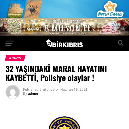
KIBRIS
32 YAŞINDAKİ MARAL HAYATINI
KAYBETTİ, Polisiye olaylar !
Published
5 yıl önce
on
Haziran 19, 2021
By
admin