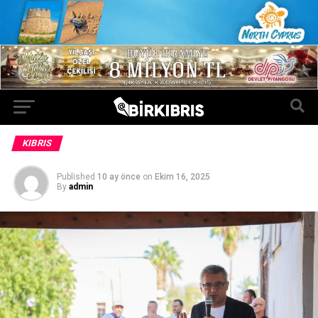
KIBRIS
Published
10 ay önce
on
Ekim 16, 2025
By
admin