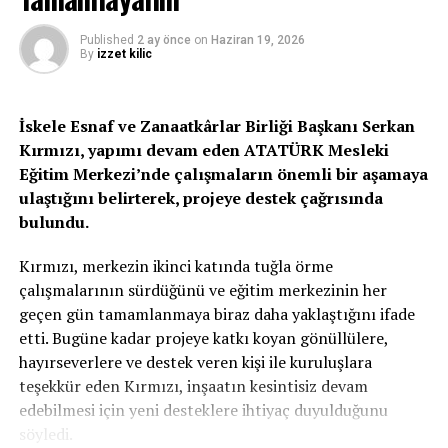
yönetilmesi demek olduğunu kaydetti.
Cumhurbaşkanlığının, bir kişinin ve onun etrafından
Published
2 ay önce
on
Haziran 19, 2026
By
izzet kilic
toplaşmış üç-beş insanın köşkü ya da sarayı olmadığına
işaret eden Tufan Erhürman, Cumhurbaşkanlığının, bu
halkın evi olduğuna dikkat çekti. Tufan Erhürman,
İskele Esnaf ve Zanaatkârlar Birliği Başkanı Serkan
“Cumhurbaşkanlığı bu halk için çalışacak, hangi siyasi
Kırmızı, yapımı devam eden ATATÜRK Mesleki
görüşte olursa olsun bu halkın yetişmiş tüm
Eğitim Merkezi’nde çalışmaların önemli bir aşamaya
yurttaşlarıyla birlikte yönetecektir” dedi.
ulaştığını belirterek, projeye destek çağrısında
bulundu.
Kırmızı, merkezin ikinci katında tuğla örme
çalışmalarının sürdüğünü ve eğitim merkezinin her
geçen gün tamamlanmaya biraz daha yaklaştığını ifade
etti. Bugüne kadar projeye katkı koyan gönüllülere,
hayırseverlere ve destek veren kişi ile kuruluşlara
“Hiç kimse dışarıda bırakılmayacak”
teşekkür eden Kırmızı, inşaatın kesintisiz devam
“Cumhurbaşkanlığı bu halkın evi olacak, hiç kimse
edebilmesi için yeni desteklere ihtiyaç duyulduğunu
dışarıda kalmayacak, hiç kimse dışarıda
söyledi.