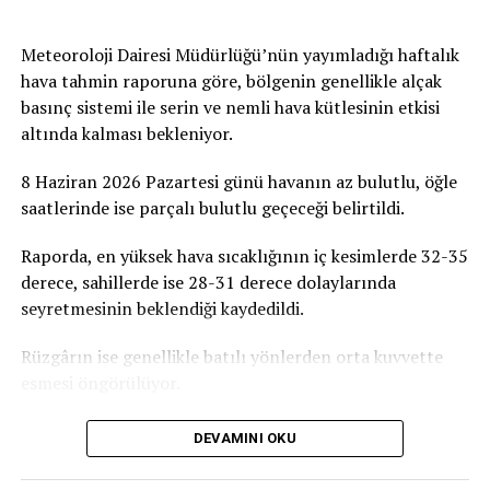
tamamlamak zorundayız” ifadelerini kullandı.
Toplumun Tüm Kesimlerine Destek
Meteoroloji Dairesi Müdürlüğü’nün yayımladığı haftalık
hava tahmin raporuna göre, bölgenin genellikle alçak
Çağrısı
basınç sistemi ile serin ve nemli hava kütlesinin etkisi
altında kalması bekleniyor.
Toplumun her kesimine çağrıda bulunan Kırmızı,
yapılacak küçük veya büyük her katkının büyük önem
8 Haziran 2026 Pazartesi günü havanın az bulutlu, öğle
taşıdığını belirterek, “Bu proje siyaset üstüdür, gelecek
saatlerinde ise parçalı bulutlu geçeceği belirtildi.
nesillere yapılan bir yatırımdır. Yapılacak her bağış,
verilecek her destek ve uzatılacak her yardım eli,
Raporda, en yüksek hava sıcaklığının iç kesimlerde 32-35
çocuklarımızın ve gençlerimizin geleceğine atılmış bir
derece, sahillerde ise 28-31 derece dolaylarında
imza olacaktır. Tüm duyarlı vatandaşlarımızı, iş
seyretmesinin beklendiği kaydedildi.
insanlarımızı, sivil toplum örgütlerimizi ve
gönüllülerimizi ATATÜRK Mesleki Eğitim Merkezi
Rüzgârın ise genellikle batılı yönlerden orta kuvvette
projesine destek olmaya davet ediyoruz” dedi.
esmesi öngörülüyor.
Birçok Meslek Dalında Eğitim Verilecek
DEVAMINI OKU
Tamamlanmasının ardından ATATÜRK Mesleki Eğitim