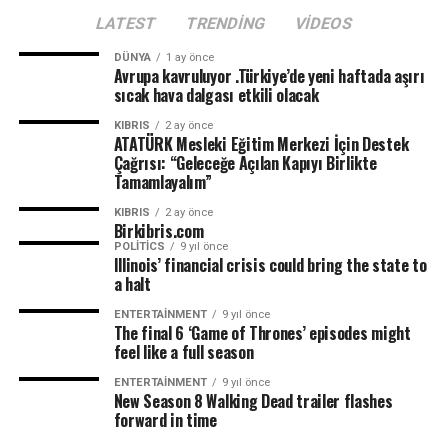
Merkezi’nde terzilik, ayakkabıcılık, kaynakçılık,
LATEST
TRENDING
VIDEOS
tesisatçılık, robotik kodlama, oto elektrik, oto kaporta,
kuaförlük ve berberlik gibi birçok alanda mesleki eğitim
DÜNYA
1 ay önce
Avrupa kavruluyor .Türkiye’de yeni haftada aşırı
verilmesi planlanıyor. Merkezin, KKTC’nin mesleki
sıcak hava dalgası etkili olacak
eğitim altyapısına önemli katkılar sağlaması ve
gençlerin istihdam olanaklarını artırması hedefleniyor.
KIBRIS
2 ay önce
ATATÜRK Mesleki Eğitim Merkezi İçin Destek
Çağrısı: “Geleceğe Açılan Kapıyı Birlikte
Tamamlayalım”
KIBRIS
2 ay önce
Birkibris.com
POLITICS
9 yıl önce
Illinois’ financial crisis could bring the state to
a halt
ENTERTAINMENT
9 yıl önce
The final 6 ‘Game of Thrones’ episodes might
feel like a full season
ENTERTAINMENT
9 yıl önce
New Season 8 Walking Dead trailer flashes
forward in time