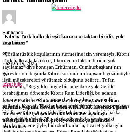
Published
“Kıbrıs Türk halkı iki eşit kurucu ortaktan biridir, yok
sayılamaz”
2 ay önce
on
“Çözümsüzlük koşullarının sürmesine izin veremeyiz. Kıbrıs
Türk halkı adadaki iki eşit kurucu ortaktan biridir, yok
Haziran 19, 2026
sayılamaz” diye konuşan Erhürman, Cumhurbaşkanı’nın
görevlerinin başında Kıbrıs sorununun kapsamlı çözümüyle
By
ilgili müzakereleri yürütmek olduğunu belirtti. Tufan
izzet kilic
Erhürman, “Beş yıldır böyle bir müzakere yok. Geride
bıraktığımız dönemde Kıbrıs Rum Liderliği, bu adanın
tamamı ve Kıbrıs’ta yaşayan herkes adına egemenlik
İskele Esnaf ve Zanaatkârlar Birliği Başkanı Serkan
kullandı. Kıbrıslı Türkler bu adadaki iki eşit kurucu ortaktan
Kırmızı, yapımı devam eden ATATÜRK Mesleki Eğitim
biridir ve Kıbrıs Rum Liderliği tek başına böyle bir hakka
Merkezi’nde çalışmaların önemli bir aşamaya
sahip değildir” dedi. “Bu adada güvenlikle, deniz yetki
ulaştığını belirterek, projeye destek çağrısında
alanlarıyla, enerjiyle, hidrokarbonlarla, ticaret yollarıyla
bulundu.
ilgili bir karar alınacaksa, Kıbrıs Rum Liderliği bizi yok