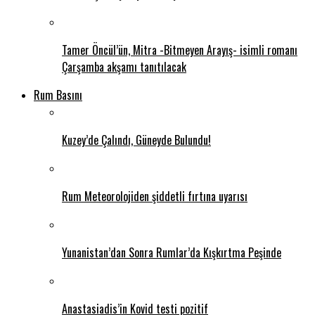
Tamer Öncül’ün, Mitra -Bitmeyen Arayış- isimli romanı
Çarşamba akşamı tanıtılacak
Rum Basını
Kuzey’de Çalındı, Güneyde Bulundu!
Rum Meteorolojiden şiddetli fırtına uyarısı
Yunanistan’dan Sonra Rumlar’da Kışkırtma Peşinde
Anastasiadis’in Kovid testi pozitif