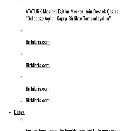
ATATÜRK Mesleki Eğitim Merkezi İçin Destek Çağrısı:
“Geleceğe Açılan Kapıyı Birlikte Tamamlayalım”
Birkibris.com
Birkibris.com
Birkibris.com
Birkibris.com
Dünya
Avrupa kavruluyor .Türkiye’de yeni haftada aşırı sıcak