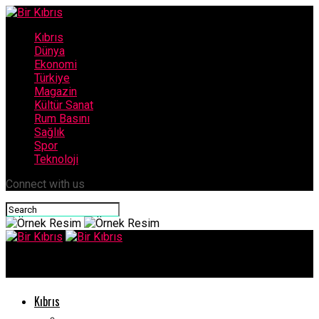
Kıbrıs
Dünya
Ekonomi
Türkiye
Magazin
Kültür Sanat
Rum Basını
Sağlık
Spor
Teknoloji
Connect with us
Bir Kıbrıs
Kıbrıs