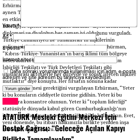
Erhürman, “Türkiye’nin uluslararası alandaki desteğinden
aynen Taşınmaz Mal Komisyonu kurulurken yapıldığı gibi
en etkin şekilde yararlanılır” dedi. “Kıbrıs Rum halkıyla ve
liderliğiyle eşitler arası ilişkiler kurulur” diyen Erhürman,
Yorum
*
diplomasi ve diyaloğun her zaman iyi olduğunu vurguladı.
Ad
*
Türkiye Cumhuriyeti ile Yunanistan’ın ilişkilerinin
gelişmesinin de önemli olduğunu ifade eden Erhürman,
E-posta
*
“Kıbrıs-Türkiye-Yunanistan’ın barış iklimi tüm bölgeye
İnternet sitesi
nefes aldırır. Birleşmiş Milletler, Avrupa Birliği, İslam
İşbirliği Teşkilatı ve Türk Devletleri Teşkilatı gibi
Daha sonraki yorumlarımda kullanılması için adım, e-posta
uluslararası aktörlerle her düzeyde ve sonuç üreten ilişkiler
adresim ve site adresim bu tarayıcıya kaydedilsin.
mutlaktır” diye konuştu. Her fırsatın sonuna kadar
değerlendirilmesi gerektiğini vurgulayan Erhürman, “Yeter
ki bu konuların ciddiyetle üzerine gidilsin. Yeter ki bu
Kıbrıs
konulara konsantre olunsun. Yeter ki “toplum liderliği”
statüsüyle dünyada kabul gören Cumhurbaşkanlığı’nın
ATATÜRK Mesleki Eğitim Merkezi İçin
itibarı zayıflatılmasın ve hak ettiği şekilde kullanılsın. Evet,
yeni dönemde, bu itibarı halkımızla birlikte yeniden inşa
Destek Çağrısı: “Geleceğe Açılan Kapıyı
edeceğiz” diye konuştu.
Birlikte Tamamlayalım”