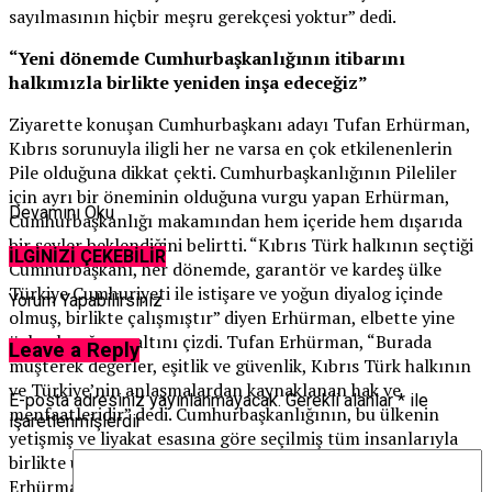
sayılmasının hiçbir meşru gerekçesi yoktur” dedi.
“Yeni dönemde Cumhurbaşkanlığının itibarını
halkımızla birlikte yeniden inşa edeceğiz”
Ziyarette konuşan Cumhurbaşkanı adayı Tufan Erhürman,
Kıbrıs sorunuyla iligli her ne varsa en çok etkilenenlerin
Pile olduğuna dikkat çekti. Cumhurbaşkanlığının Pileliler
için ayrı bir öneminin olduğuna vurgu yapan Erhürman,
Devamını Oku
Cumhurbaşkanlığı makamından hem içeride hem dışarıda
bir şeyler beklendiğini belirtti. “Kıbrıs Türk halkının seçtiği
İLGİNİZİ ÇEKEBİLİR
Cumhurbaşkanı, her dönemde, garantör ve kardeş ülke
Türkiye Cumhuriyeti ile istişare ve yoğun diyalog içinde
Yorum Yapabilirsiniz
olmuş, birlikte çalışmıştır” diyen Erhürman, elbette yine
öyle olacağının altını çizdi. Tufan Erhürman, “Burada
Leave a Reply
müşterek değerler, eşitlik ve güvenlik, Kıbrıs Türk halkının
ve Türkiye’nin anlaşmalardan kaynaklanan hak ve
E-posta adresiniz yayınlanmayacak.
Gerekli alanlar
*
ile
menfaatleridir” dedi. Cumhurbaşkanlığının, bu ülkenin
işaretlenmişlerdir
yetişmiş ve liyakat esasına göre seçilmiş tüm insanlarıyla
birlikte üretip dosyasını oluşturduğunu kaydeden
Erhürman, dosyalara hâkimiyetin önemine işaret etti. Tufan