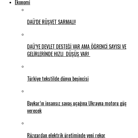
Ekonomi
DAÜ’DE RÜŞVET SARMALI!
DAÜ’YE DEVLET DESTEĞİ VAR AMA ÖĞRENCİ SAYISI VE
GELİRLERİNDE HIZLI DÜŞÜŞ VAR!
Türkiye tekstilde dünya beşincisi
Baykar’ın insansız savaş uçağına Ukrayna motoru güç
verecek
Rüzgardan elektrik üretiminde yeni rekor