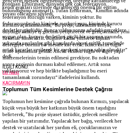
gençlerin meslek öğrenebileceği, üretime katılabileceği ve
konuşan Erhürman, dünyada pek çok federasyon
kendi ayakları üzerinde durabileceği önemli bir eğitim
bulunduğunu anımsattı. Tufan Erhürman, “Kiminin adında
yuvası olacağını söyledi.
federasyon sözcüğü varken, kiminin yoktur. Bu
federasyonlardan kiminde merkezi yapı, kiminde kurucu
Kırmızı açıklamasında, “Bu proje, ülkemizin ihtiyaç
devletler güçlüdür. Bunca yıldan sonra adadaki gerçeklere
duyduğu kalifiye iş gücünü yetiştirecek ve gençlerimize yeni
uygun olan, kurucu devletleri güçlü bir yapının yanında,
fırsatlar sunacaktır. Bugüne kadar yüzlerce kişinin
yukarıda sayılanlar gibi konularda siyasi eşitlik temelinde
desteğiyle önemli bir mesafe kat ettik. İkinci katın tuğla
ortak kararlar verilecek bir merkezi yapıya sahip olmaktır”
örme aşamasına geldik. Ancak eksilen tuğla ve diğer yapı
dedi.
malzemelerinin temin edilmesi gerekiyor. Bu noktadan
sonra projenin durması kabul edilemez. Artık sona
İLGİLİ KONU:
yaklaşıyoruz ve hep birlikte başladığımız bu eseri
Up Next
tamamlamak zorundayız” ifadelerini kullandı.
KAÇIRMAYIN
Toplumun Tüm Kesimlerine Destek Çağrısı
Toplumun her kesimine çağrıda bulunan Kırmızı, yapılacak
küçük veya büyük her katkının büyük önem taşıdığını
belirterek, “Bu proje siyaset üstüdür, gelecek nesillere
yapılan bir yatırımdır. Yapılacak her bağış, verilecek her
destek ve uzatılacak her yardım eli, çocuklarımızın ve