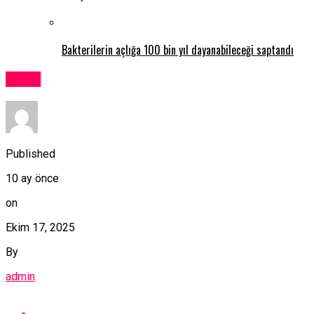
Bakterilerin açlığa 100 bin yıl dayanabileceği saptandı
Kıbrıs
Published
10 ay önce
on
Ekim 17, 2025
By
admin