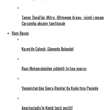
Tamer Öncül’ün, Mitra -Bitmeyen Arayış- isimli romanı
Çarşamba akşamı tanıtılacak
Rum Basını
Kuzey’de Çalındı, Güneyde Bulundu!
Rum Meteorolojiden şiddetli fırtına uyarısı
Yunanistan’dan Sonra Rumlar’da Kışkırtma Peşinde
Anastasiadis’in Kovid testi pozitif