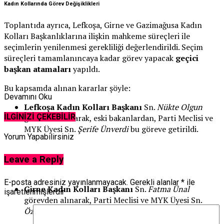
Kadın Kollarında Görev Değişiklikleri
Toplantıda ayrıca, Lefkoşa, Girne ve Gazimağusa Kadın
Kolları Başkanlıklarına ilişkin mahkeme süreçleri ile
seçimlerin yenilenmesi gerekliliği değerlendirildi. Seçim
süreçleri tamamlanıncaya kadar görev yapacak
geçici
başkan atamaları
yapıldı.
Bu kapsamda alınan kararlar şöyle:
Devamını Oku
Lefkoşa Kadın Kolları Başkanı
Sn.
Nükte Olgun
İLGİNİZİ ÇEKEBİLİR
görevden alınarak, eski bakanlardan, Parti Meclisi ve
MYK Üyesi Sn.
Şerife Ünverdi
bu göreve getirildi.
Yorum Yapabilirsiniz
Leave a Reply
E-posta adresiniz yayınlanmayacak.
Gerekli alanlar
*
ile
Girne Kadın Kolları Başkanı
Sn.
Fatma Ünal
işaretlenmişlerdir
görevden alınarak, Parti Meclisi ve MYK Üyesi Sn.
Özge Kardana Atlı
görevlendirildi.