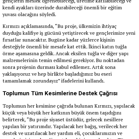
gençlerin meslek öğrenebileceği, üretime katılabileceği ve
kendi ayakları üzerinde durabileceği önemli bir eğitim
yuvası olacağını söyledi.
Kırmızı açıklamasında, “Bu proje, ülkemizin ihtiyaç
duyduğu kalifiye iş gücünü yetiştirecek ve gençlerimize yeni
fırsatlar sunacaktır. Bugüne kadar yüzlerce kişinin
desteğiyle önemli bir mesafe kat ettik. İkinci katın tuğla
örme aşamasına geldik. Ancak eksilen tuğla ve diğer yapı
malzemelerinin temin edilmesi gerekiyor. Bu noktadan
sonra projenin durması kabul edilemez. Artık sona
yaklaşıyoruz ve hep birlikte başladığımız bu eseri
tamamlamak zorundayız” ifadelerini kullandı.
Toplumun Tüm Kesimlerine Destek Çağrısı
Toplumun her kesimine çağrıda bulunan Kırmızı, yapılacak
küçük veya büyük her katkının büyük önem taşıdığını
belirterek, “Bu proje siyaset üstüdür, gelecek nesillere
yapılan bir yatırımdır. Yapılacak her bağış, verilecek her
destek ve uzatılacak her yardım eli, çocuklarımızın ve