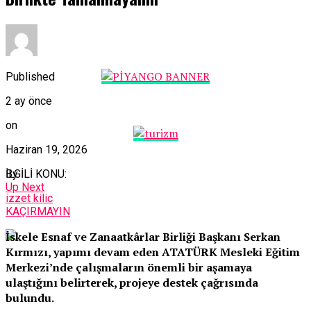
Published
2 ay önce
on
Haziran 19, 2026
By
İLGİLİ KONU:
Up Next
izzet kilic
KAÇIRMAYIN
İskele Esnaf ve Zanaatkârlar Birliği Başkanı Serkan
Kırmızı, yapımı devam eden ATATÜRK Mesleki Eğitim
Merkezi’nde çalışmaların önemli bir aşamaya
ulaştığını belirterek, projeye destek çağrısında
bulundu.