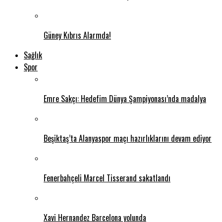
Güney Kıbrıs Alarmda!
Sağlık
Spor
Emre Sakçı: Hedefim Dünya Şampiyonası’nda madalya
Beşiktaş’ta Alanyaspor maçı hazırlıklarını devam ediyor
Fenerbahçeli Marcel Tisserand sakatlandı
Xavi Hernandez Barcelona yolunda