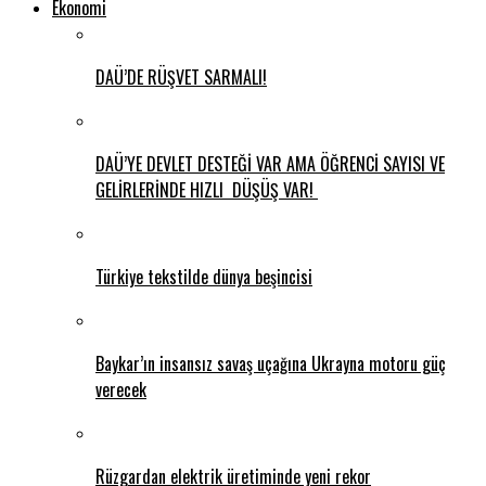
Ekonomi
DAÜ’DE RÜŞVET SARMALI!
DAÜ’YE DEVLET DESTEĞİ VAR AMA ÖĞRENCİ SAYISI VE
GELİRLERİNDE HIZLI DÜŞÜŞ VAR!
Türkiye tekstilde dünya beşincisi
Baykar’ın insansız savaş uçağına Ukrayna motoru güç
verecek
Rüzgardan elektrik üretiminde yeni rekor