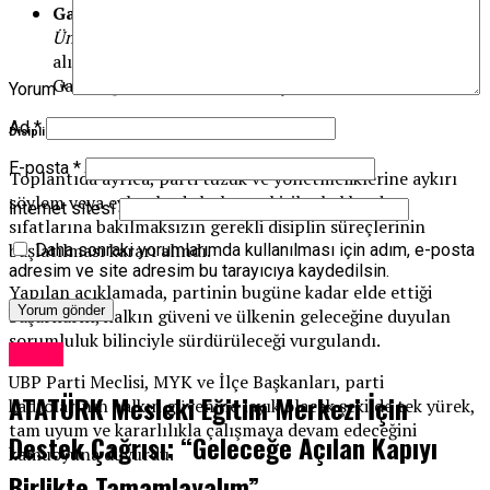
Gazimağusa Kadın Kolları Başkanları
Sn.
Yeşim
Ünsalan Sefer
ve Sn.
Sevim Özdemir
görevden
alınarak, Parti Meclisi Üyesi Sn.
Ayşe Demir
Gazimağusa Kadın Kolları Başkanı olarak atandı.
Yorum
*
Ad
*
Disiplin Süreçleri Başlatılacak
E-posta
*
Toplantıda ayrıca, parti tüzük ve yönetmeliklerine aykırı
söylem veya eylemlerde bulunan kişiler hakkında,
İnternet sitesi
sıfatlarına bakılmaksızın gerekli disiplin süreçlerinin
başlatılması kararı alındı.
Daha sonraki yorumlarımda kullanılması için adım, e-posta
adresim ve site adresim bu tarayıcıya kaydedilsin.
Yapılan açıklamada, partinin bugüne kadar elde ettiği
başarıların, halkın güveni ve ülkenin geleceğine duyulan
sorumluluk bilinciyle sürdürüleceği vurgulandı.
Kıbrıs
UBP Parti Meclisi, MYK ve İlçe Başkanları, parti
ATATÜRK Mesleki Eğitim Merkezi İçin
kadrolarının halkın güvenine layık olacak şekilde tek yürek,
tam uyum ve kararlılıkla çalışmaya devam edeceğini
Destek Çağrısı: “Geleceğe Açılan Kapıyı
kamuoyuna duyurdu.
Birlikte Tamamlayalım”