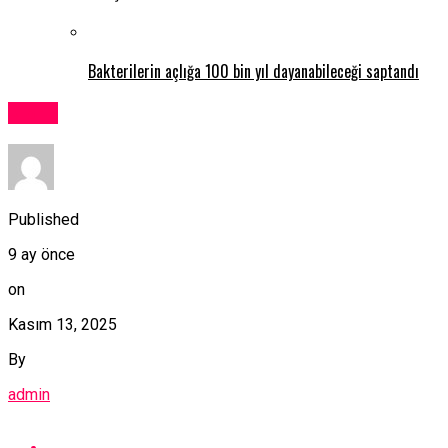
Bakterilerin açlığa 100 bin yıl dayanabileceği saptandı
Kıbrıs
Published
9 ay önce
on
Kasım 13, 2025
By
admin