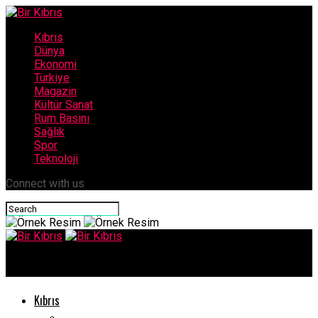
Kıbrıs
Dünya
Ekonomi
Türkiye
Magazin
Kültür Sanat
Rum Basını
Sağlık
Spor
Teknoloji
Connect with us
Bir Kıbrıs
Kıbrıs