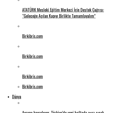
ATATÜRK Mesleki Eğitim Merkezi İçin Destek Çağrısı:
“Geleceğe Açılan Kapıyı Birlikte Tamamlayalım”
Birkibris.com
Birkibris.com
Birkibris.com
Birkibris.com
Dünya
Avrupa kavruluyor .Türkiye’de yeni haftada aşırı sıcak