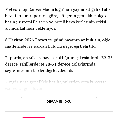
Liderler, daha önce üzerinde uzlaşılan güven artırıcı
Meteoroloji Dairesi Müdürlüğü’nün yayımladığı haftalık
girişimler hakkında bir değerlendirme yapmış, yeni
hava tahmin raporuna göre, bölgenin genellikle alçak
fikirleri ele almış ve özellikle yeni geçiş noktalarının
basınç sistemi ile serin ve nemli hava kütlesinin etkisi
açılması, Hellim meselesi ve Mia Milia/Haspolat Atık Su
altında kalması bekleniyor.
Arıtma Tesisi’nden boru hatlarının inşası konularında
en kısa zamanda anlaşmaya varmaya yoğunlaşma
8 Haziran 2026 Pazartesi günü havanın az bulutlu, öğle
konusunda mutabakata varmışlardır. Ayrıca geçiş
saatlerinde ise parçalı bulutlu geçeceği belirtildi.
noktalarında gerekli hizmetler için personel artırımı
konusunda da anlaşmışlardır. Her iki lider de Agios
Raporda, en yüksek hava sıcaklığının iç kesimlerde 32-35
Dometios/Metehan geçiş noktasındaki yol genişletme
derece, sahillerde ise 28-31 derece dolaylarında
çalışmalarını memnuniyetle karşılamış ve önümüzdeki
seyretmesinin beklendiği kaydedildi.
aylarda tamamlanmasını dört gözle beklediklerini ifade
Rüzgârın ise genellikle batılı yönlerden orta kuvvette
etmişlerdir.
esmesi öngörülüyor.
Liderler ayrıca, BM Genel Sekreteri tarafından
düzenlenecek daha geniş katılımlı bir sonraki gayriresmî
DEVAMINI OKU
toplantıya katılım konusundaki taahhütlerini yinelediler.
Bu süre zarfında Kıbrıs’ta somut sonuçlar üretmek ve