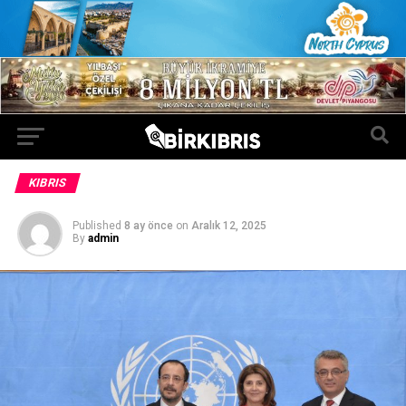
KIBRIS
Published
8 ay önce
on
Aralık 12, 2025
By
admin