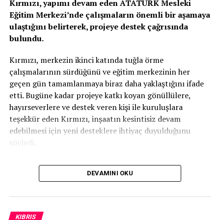
Kırmızı, yapımı devam eden ATATÜRK Mesleki
Erhürman, görüşmede hedeflenen çözüme ilişkin siyasi
Eğitim Merkezi’nde çalışmaların önemli bir aşamaya
eşitlik vurgusu yapıldığını dile getirdi.
ulaştığını belirterek, projeye destek çağrısında
bulundu.
Resmi müzakerelere başlamak için ortaya koyduğu 4
maddelik Metedolojinin bir numarasının bir kısmını 3’lü
Kırmızı, merkezin ikinci katında tuğla örme
görüşmede kayıda geçirdiklerini belirten Cumhurbaşkanı
çalışmalarının sürdüğünü ve eğitim merkezinin her
Erhürman, geriye kalan kısım kabul edilmedikçe bir
geçen gün tamamlanmaya biraz daha yaklaştığını ifade
anlamı olmadığını, ayrıca 4 maddenin de kabul
etti. Bugüne kadar projeye katkı koyan gönüllülere,
edilmezse görüşmelere başlamayacaklarını vurguladı.
hayırseverlere ve destek veren kişi ile kuruluşlara
teşekkür eden Kırmızı, inşaatın kesintisiz devam
5+1 toplantılarının verimli olmasını amaçladıklarına
edebilmesi için yeni desteklere ihtiyaç duyulduğunu
işaret eden Cumhurbaşkanı Erhürman, “Küçük çözümler
söyledi.
yeterli değil ancak ilk adımlardır. Esasa dahil değildir.
Amacımız 5+1 toplantılarına girmeden önce geçiş
Özellikle tuğla başta olmak üzere çeşitli inşaat
noktaları gibi elle tutulular ilerlemeler sağlanmasıdır”
DEVAMINI OKU
malzemelerinin temin edilmesinin önem taşıdığını
dedi.
vurgulayan Kırmızı, projenin tamamen gönüllü katkılar ve
ülkenin geleceğine yatırım yapma anlayışıyla bugünlere
Görüşme neden uzadı sorusunu yanıtlayan
geldiğini kaydetti.
Cumhurbaşkanı Erhürman, “Rum Lider Hristodulidis
KIBRIS