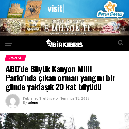
DÜNYA
ABD’de Büyük Kanyon Milli
Parkı’nda çıkan orman yangını bir
günde yaklaşık 20 kat büyüdü
Published
1 yıl önce
on
Temmuz 13, 2025
By
admin