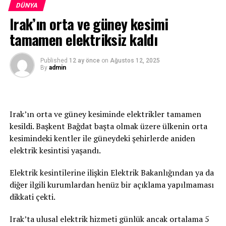
olacak. İstanbul’da hava sıcaklığının yarın 31 dereceye,
göre, 4 kişi yaşamını yitirdi. Yaralanan 3 kişi ise
DÜNYA
Salı günü ise 35 dereceyi ulaşması bekleniyor. Türkiye
hastaneye kaldırıldı.” ifadesini kullandı.
Irak’ın orta ve güney kesimi
basınında yer alan haberlere göre Akdeniz Bölgesi
tamamen elektriksiz kaldı
genelinde gölgede hissedilen sıcaklık 36-39 derece.
Güneş altında ve asfalt alanlarda ise sıcaklık 50 dereceyi
geçiyor.
Published
12 ay önce
on
Ağustos 12, 2025
By
admin
Irak’ın orta ve güney kesiminde elektrikler tamamen
kesildi. Başkent Bağdat başta olmak üzere ülkenin orta
kesimindeki kentler ile güneydeki şehirlerde aniden
elektrik kesintisi yaşandı.
Elektrik kesintilerine ilişkin Elektrik Bakanlığından ya da
diğer ilgili kurumlardan henüz bir açıklama yapılmaması
dikkati çekti.
Irak’ta ulusal elektrik hizmeti günlük ancak ortalama 5