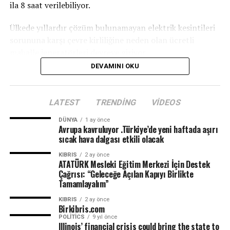
ila 8 saat verilebiliyor.
Ülkede yıllardır çözüm bulunamayan elektrik kesintileri
sorununa karşı çevre kirliliğine neden olan ücretli
mahalle jeneratörleri devreye giriyor.
DEVAMINI OKU
LATEST
TRENDING
VIDEOS
DÜNYA
1 ay önce
Avrupa kavruluyor .Türkiye’de yeni haftada aşırı
sıcak hava dalgası etkili olacak
KIBRIS
2 ay önce
ATATÜRK Mesleki Eğitim Merkezi İçin Destek
Çağrısı: “Geleceğe Açılan Kapıyı Birlikte
Tamamlayalım”
KIBRIS
2 ay önce
Birkibris.com
POLITICS
9 yıl önce
Illinois’ financial crisis could bring the state to