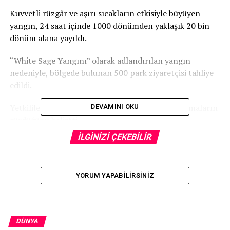
Kuvvetli rüzgâr ve aşırı sıcakların etkisiyle büyüyen
yangın, 24 saat içinde 1000 dönümden yaklaşık 20 bin
dönüm alana yayıldı.
“White Sage Yangını” olarak adlandırılan yangın
nedeniyle, bölgede bulunan 500 park ziyaretçisi tahliye
edildi.
Yetkililer, yangını kontrol altına almak için çalışmaların
DEVAMINI OKU
sürdüğünü belirtti.
İLGİNİZİ ÇEKEBİLİR
İLGİLİ KONU:
UP NEXT
YORUM YAPABILIRSINIZ
İsrail, Elon Musk’ın SpaceX şirketi aracılığıyla “Dror 1”
iletişim uydusunu uzaya fırlattı
KAÇIRMAYIN
Aliyev’den, Erdoğan’a terör örgütü PKK’nın silah
DÜNYA