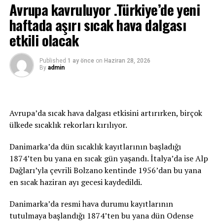
bırakması nedeniyle tebrik telefonu
Avrupa kavruluyor .Türkiye’de yeni
haftada aşırı sıcak hava dalgası
etkili olacak
Published
1 ay önce
on
Haziran 28, 2026
By
admin
Avrupa’da sıcak hava dalgası etkisini artırırken, birçok
ülkede sıcaklık rekorları kırılıyor.
Danimarka’da dün sıcaklık kayıtlarının başladığı
1874’ten bu yana en sıcak gün yaşandı. İtalya’da ise Alp
Dağları’yla çevrili Bolzano kentinde 1956’dan bu yana
en sıcak haziran ayı gecesi kaydedildi.
Danimarka’da resmi hava durumu kayıtlarının
tutulmaya başlandığı 1874’ten bu yana dün Odense