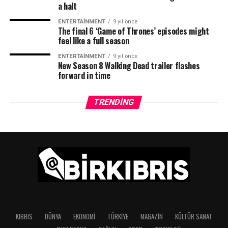
a halt
ENTERTAINMENT
9 yıl önce
The final 6 ‘Game of Thrones’ episodes might
feel like a full season
ENTERTAINMENT
9 yıl önce
New Season 8 Walking Dead trailer flashes
forward in time
TRENDING
KIBRIS
DÜNYA
EKONOMI
TÜRKIYE
MAGAZIN
KÜLTÜR SANAT