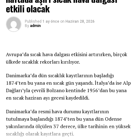
etkili olacak
KAÇIRMAYIN
İsrail’in Suriye’ye saldırı düzenlediği iddia edildi
Published
1 ay önce
on
Haziran 28, 2026
By
admin
Avrupa’da sıcak hava dalgası etkisini artırırken, birçok
ülkede sıcaklık rekorları kırılıyor.
Danimarka’da dün sıcaklık kayıtlarının başladığı
1874’ten bu yana en sıcak gün yaşandı. İtalya’da ise Alp
Dağları’yla çevrili Bolzano kentinde 1956’dan bu yana
en sıcak haziran ayı gecesi kaydedildi.
Danimarka’da resmi hava durumu kayıtlarının
tutulmaya başlandığı 1874’ten bu yana dün Odense
yakınlarında ölçülen 37 derece, ülke tarihinin en yüksek
sıcaklığı olarak kayıtlara geçti.