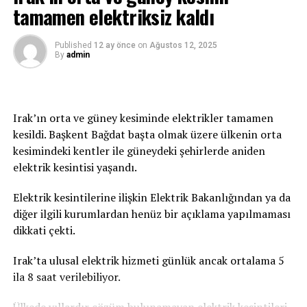
tamamen elektriksiz kaldı
genelinde gölgede hissedilen sıcaklık 36-39 derece.
Güneş altında ve asfalt alanlarda ise sıcaklık 50 dereceyi
geçiyor.
Published
12 ay önce
on
Ağustos 12, 2025
By
admin
Irak’ın orta ve güney kesiminde elektrikler tamamen
kesildi. Başkent Bağdat başta olmak üzere ülkenin orta
kesimindeki kentler ile güneydeki şehirlerde aniden
elektrik kesintisi yaşandı.
Elektrik kesintilerine ilişkin Elektrik Bakanlığından ya da
diğer ilgili kurumlardan henüz bir açıklama yapılmaması
dikkati çekti.
Irak’ta ulusal elektrik hizmeti günlük ancak ortalama 5
ila 8 saat verilebiliyor.