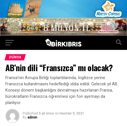
DÜNYA
AB’nin dili “Fransızca” mı olacak?
Fransa’nın Avrupa Birliği toplantılarında, İngilizce yerine
Fransızca kullanılmasını hedeflediği iddia edildi. Gelecek yıl AB
Konseyi dönem başkanlığını devralmaya hazırlanan Fransa,
bürokratların Fransızca öğrenmesi için fon ayırmayı da
planlıyor.
Published
5 yıl önce
on
Haziran 9, 2021
By
admin