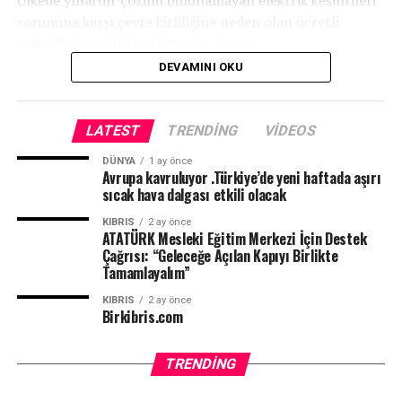
Ülkede yıllardır çözüm bulunamayan elektrik kesintileri
sorununa karşı çevre kirliliğine neden olan ücretli
mahalle jeneratörleri devreye giriyor.
DEVAMINI OKU
LATEST
TRENDING
VIDEOS
DÜNYA
1 ay önce
Avrupa kavruluyor .Türkiye’de yeni haftada aşırı
sıcak hava dalgası etkili olacak
KIBRIS
2 ay önce
ATATÜRK Mesleki Eğitim Merkezi İçin Destek
Çağrısı: “Geleceğe Açılan Kapıyı Birlikte
Tamamlayalım”
KIBRIS
2 ay önce
Birkibris.com
TRENDING