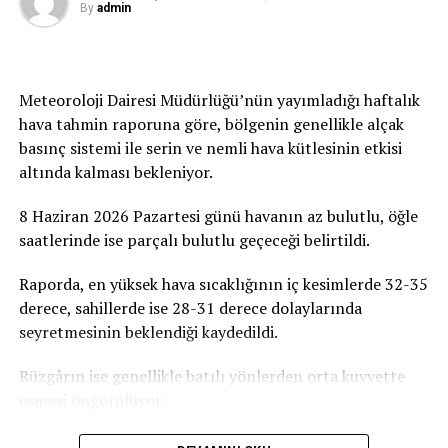
By
admin
çocuklarımızın ve gençlerimizin geleceğine atılmış bir
imza olacaktır. Tüm duyarlı vatandaşlarımızı, iş
insanlarımızı, sivil toplum örgütlerimizi ve
gönüllülerimizi ATATÜRK Mesleki Eğitim Merkezi
Meteoroloji Dairesi Müdürlüğü’nün yayımladığı haftalık
projesine destek olmaya davet ediyoruz” dedi.
hava tahmin raporuna göre, bölgenin genellikle alçak
basınç sistemi ile serin ve nemli hava kütlesinin etkisi
Birçok Meslek Dalında Eğitim Verilecek
altında kalması bekleniyor.
Tamamlanmasının ardından ATATÜRK Mesleki Eğitim
8 Haziran 2026 Pazartesi günü havanın az bulutlu, öğle
Merkezi’nde terzilik, ayakkabıcılık, kaynakçılık,
saatlerinde ise parçalı bulutlu geçeceği belirtildi.
tesisatçılık, robotik kodlama, oto elektrik, oto kaporta,
kuaförlük ve berberlik gibi birçok alanda mesleki eğitim
Raporda, en yüksek hava sıcaklığının iç kesimlerde 32-35
verilmesi planlanıyor. Merkezin, KKTC’nin mesleki
derece, sahillerde ise 28-31 derece dolaylarında
eğitim altyapısına önemli katkılar sağlaması ve
seyretmesinin beklendiği kaydedildi.
gençlerin istihdam olanaklarını artırması hedefleniyor.
Rüzgârın ise genellikle batılı yönlerden orta kuvvette
esmesi öngörülüyor.