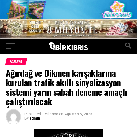
KIBRIS
Ağırdağ ve Dikmen kavşaklarına
kurulan trafik akıllı sinyalizasyon
sistemi yarın sabah deneme amaçlı
çalıştırılacak
Published
1 yıl önce
on
Ağustos 5, 2025
By
admin