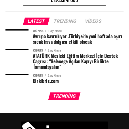
DEVAMINI OKU
LATEST
TRENDING
VIDEOS
DÜNYA
1 ay önce
Avrupa kavruluyor .Türkiye’de yeni haftada aşırı
sıcak hava dalgası etkili olacak
KIBRIS
2 ay önce
ATATÜRK Mesleki Eğitim Merkezi İçin Destek
Çağrısı: “Geleceğe Açılan Kapıyı Birlikte
Tamamlayalım”
KIBRIS
2 ay önce
Birkibris.com
TRENDING