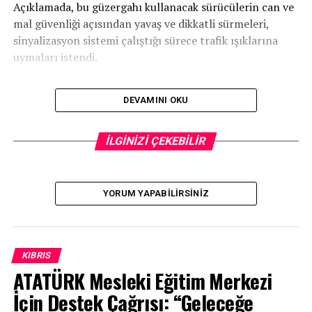
Açıklamada, bu güzergahı kullanacak sürücülerin can ve
mal güvenliği açısından yavaş ve dikkatli sürmeleri,
sinyalizasyon sistemi çalıştığı sürece trafik ışıklarına
uymaları istendi.
DEVAMINI OKU
İLGİLİ KONU:
İLGİNİZİ ÇEKEBİLİR
UP NEXT
Cumhurbaşkanı Tatar, Kıbrıs Türk Barış Kuvvetleri
Komutanı Korgeneral Sebahattin Kılınç’ı telefonla
YORUM YAPABILIRSINIZ
arayarak tebrik etti
KAÇIRMAYIN
Cumhurbaşkanı Tatar, HAVELSAN yetkililerini kabul etti
KIBRIS
ATATÜRK Mesleki Eğitim Merkezi
İçin Destek Çağrısı: “Geleceğe