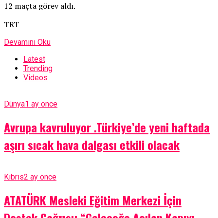
12 maçta görev aldı.
TRT
Devamını Oku
Latest
Trending
Videos
Dünya
1 ay önce
Avrupa kavruluyor .Türkiye’de yeni haftada
aşırı sıcak hava dalgası etkili olacak
Kıbrıs
2 ay önce
ATATÜRK Mesleki Eğitim Merkezi İçin
Destek Çağrısı: “Geleceğe Açılan Kapıyı