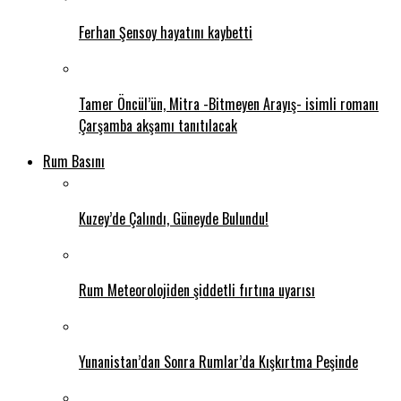
Ferhan Şensoy hayatını kaybetti
Tamer Öncül’ün, Mitra -Bitmeyen Arayış- isimli romanı
Çarşamba akşamı tanıtılacak
Rum Basını
Kuzey’de Çalındı, Güneyde Bulundu!
Rum Meteorolojiden şiddetli fırtına uyarısı
Yunanistan’dan Sonra Rumlar’da Kışkırtma Peşinde