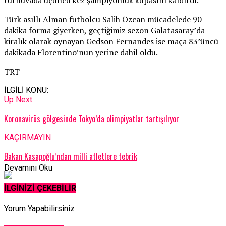
Türk asıllı Alman futbolcu Salih Özcan mücadelede 90
dakika forma giyerken, geçtiğimiz sezon Galatasaray’da
kiralık olarak oynayan Gedson Fernandes ise maça 83’üncü
dakikada Florentino’nun yerine dahil oldu.
TRT
İLGİLİ KONU:
Up Next
Koronavirüs gölgesinde Tokyo’da olimpiyatlar tartışılıyor
KAÇIRMAYIN
Bakan Kasapoğlu’ndan milli atletlere tebrik
Devamını Oku
İLGİNİZİ ÇEKEBİLİR
Yorum Yapabilirsiniz