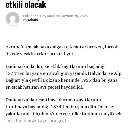
etkili olacak
Türk dostluğu ile daha da derinleşen kültürel
zenginliğini yansıtan bir buluşma yeri olarak.
Published
1 ay önce
on
Haziran 28, 2026
By
admin
Irkçı terörü yerinde ve uygun bir şekilde hatırlatmak için
yapılması planlanan anıt, bu yönde atılan ilk ve çok
önemli bir adımdır. Tüm zorluklara rağmen bu projeye
inanmaya devam eden ve gerçekleşmesine yardımcı olan
Avrupa’da sıcak hava dalgası etkisini artırırken, birçok
herkese, Türk ve Türk kökenli Kölnlüler adına teşekkür
ülkede sıcaklık rekorları kırılıyor.
etmek istiyorum.”
Danimarka’da dün sıcaklık kayıtlarının başladığı
Birlik ve beraberlik mesajı
1874’ten bu yana en sıcak gün yaşandı. İtalya’da ise Alp
Dağları’yla çevrili Bolzano kentinde 1956’dan bu yana
Köln Büyükşehir Belediye Başkanı Henriette Reker,
en sıcak haziran ayı gecesi kaydedildi.
Köln’ün çok kültürlü bir barış şehri olduğunu dile
getirerek, burada yapılması planlanan anıtı saldırının
Danimarka’da resmi hava durumu kayıtlarının
20. yılında açmayı planladıklarını söyledi.
tutulmaya başlandığı 1874’ten bu yana dün Odense
yakınlarında ölçülen 37 derece, ülke tarihinin en yüksek
Keup Caddesi Esnaf İnisiyatifi Başkanı Meral Şahin,
sıcaklığı olarak kayıtlara geçti.
caddenin girişine yapılması planlanan anıtla ilgili bilgi
verdi, projede emeği geçenlere teşekkür etti.