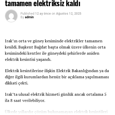
tamamen elektriksiz kaldı
genelinde gölgede hissedilen sıcaklık 36-39 derece.
Güneş altında ve asfalt alanlarda ise sıcaklık 50 dereceyi
geçiyor.
Published
12 ay önce
on
Ağustos 12, 2025
By
admin
Irak’ın orta ve güney kesiminde elektrikler tamamen
kesildi. Başkent Bağdat başta olmak üzere ülkenin orta
kesimindeki kentler ile güneydeki şehirlerde aniden
elektrik kesintisi yaşandı.
Elektrik kesintilerine ilişkin Elektrik Bakanlığından ya da
diğer ilgili kurumlardan henüz bir açıklama yapılmaması
dikkati çekti.
Irak’ta ulusal elektrik hizmeti günlük ancak ortalama 5
ila 8 saat verilebiliyor.
Ülkede yıllardır çözüm bulunamayan elektrik kesintileri