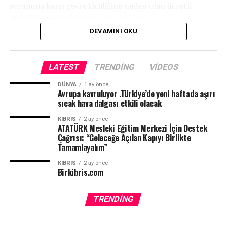
sorununa karşı çevre kirliliğine neden olan ücretli
mahalle jeneratörleri devreye giriyor.
DEVAMINI OKU
LATEST
TRENDING
VIDEOS
DÜNYA
1 ay önce
Avrupa kavruluyor .Türkiye’de yeni haftada aşırı
sıcak hava dalgası etkili olacak
KIBRIS
2 ay önce
ATATÜRK Mesleki Eğitim Merkezi İçin Destek
Çağrısı: “Geleceğe Açılan Kapıyı Birlikte
Tamamlayalım”
KIBRIS
2 ay önce
Birkibris.com
TRENDING