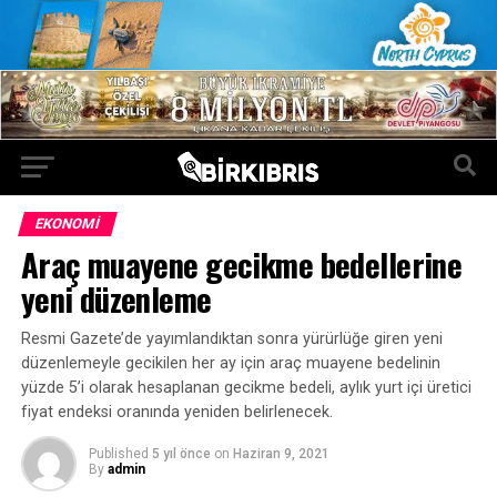
EKONOMI
Araç muayene gecikme bedellerine
yeni düzenleme
Resmi Gazete’de yayımlandıktan sonra yürürlüğe giren yeni
düzenlemeyle gecikilen her ay için araç muayene bedelinin
yüzde 5’i olarak hesaplanan gecikme bedeli, aylık yurt içi üretici
fiyat endeksi oranında yeniden belirlenecek.
Published
5 yıl önce
on
Haziran 9, 2021
By
admin