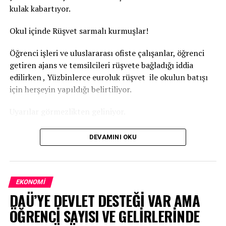
kulak kabartıyor.
İLGİLİ KONU:
UP NEXT
Okul içinde Rüşvet sarmalı kurmuşlar!
Uluslararası uyuşturucu ticaretine karşı yeni genelge
Öğrenci işleri ve uluslararası ofiste çalışanlar, öğrenci
KAÇIRMAYIN
Halkbank’tan kadın kooperatiflerine özel kredi
getiren ajans ve temsilcileri rüşvete bağladığı iddia
edilirken , Yüzbinlerce euroluk rüşvet ile okulun batışı
için herşeyin yapıldığı belirtiliyor.
Uyarılar görmezlikten geliniyor.
Haber merkezine ulaşan bilgiler de
DEVAMINI OKU
İlgili makamlardan gelen uyarılara, Rektör kulak tıkıyor.
İhbarlar sümenaltı ediliyor.
EKONOMI
DAÜ’YE DEVLET DESTEĞİ VAR AMA
ÖĞRENCİ SAYISI VE GELİRLERİNDE