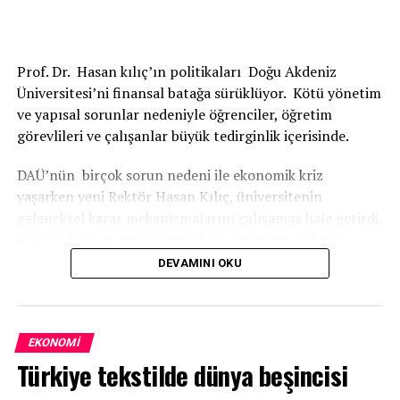
Prof. Dr. Hasan kılıç’ın politikaları Doğu Akdeniz
Üniversitesi’ni finansal batağa sürüklüyor. Kötü yönetim
ve yapısal sorunlar nedeniyle öğrenciler, öğretim
görevlileri ve çalışanlar büyük tedirginlik içerisinde.
DAÜ’nün birçok sorun nedeni ile ekonomik kriz
yaşarken yeni Rektör Hasan Kılıç, üniversitenin
geleneksel karar mekanizmalarını çalışamaz hale getirdi.
VYK ve Rektör arasıda eşgüdüm olmaması ve karar
almada Rektör Hasan Kılıç’ın keyfi davranışları öğretim
DEVAMINI OKU
üyeleri arasında tartışmalara sebep olduğu iddia ediliyor.
REKTÖRÜN SAVURGAN HARCAMALARI GÖZDEN
KAÇMIYOR
EKONOMI
Türkiye tekstilde dünya beşincisi
Rektör Prof.dr. Hasan Kılıç, üniversitenin mevcut