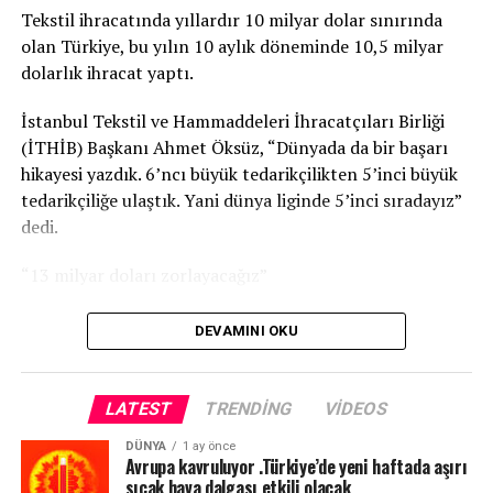
hibe verildi. Bilindiği gibi birkaç ay önce DAÜ’nün devlete
Tekstil ihracatında yıllardır 10 milyar dolar sınırında
olan yaklaşık 1.5 milyar TL. borcu hükümet tarafından
olan Türkiye, bu yılın 10 aylık döneminde 10,5 milyar
üstlenilerek silinmişti.
dolarlık ihracat yaptı.
MİLLİ EĞİTİM BAKANI NAZIM ÇAVUŞOĞLU MÜDAHELE
İstanbul Tekstil ve Hammaddeleri İhracatçıları Birliği
EDECEK Mİ?
(İTHİB) Başkanı Ahmet Öksüz, “Dünyada da bir başarı
hikayesi yazdık. 6’ncı büyük tedarikçilikten 5’inci büyük
Hükümet DAÜ’nün tüm borçlarını üstlenip bataktan
tedarikçiliğe ulaştık. Yani dünya liginde 5’inci sıradayız”
kurtardığı hade; Rektör Hasan Kılıç’ın kötü yönetimiyle
dedi.
üniversitenin içinden çıkılamaz batağa sürükleneceği ve
Kıbrıs Türk Hava Yollarının akıbetine benzer bir felaket
“13 milyar doları zorlayacağız”
yaşanacağı üniversite camiasını ve kamuoyunu tedirgin
ediyor.
Ahmet Öksüz, “Yıl sonunda da inşallah 13 milyar doları
DEVAMINI OKU
zorlayacağız. Zaten hazır giyim sektörüyle birlikte 30
Rektör Hasan Kılıç’ın kötü yönetimiyle; üniversiteyi
milyar doları geçeceğiz. Ana pazarımızdaki pazar
zarara uğrattığı iddia edilirken, Milli Eğitim Bakanı
payımız yüzde 14’lerden 17’lere çıkarttık” dedi.
LATEST
TRENDING
VIDEOS
Nazım Çavuşoğlu’nun DAÜ içerisinde ki bu keyfi duruma
ne vakit müdahale edeceği merakla bekleniyor.
TRT
DÜNYA
1 ay önce
Avrupa kavruluyor .Türkiye’de yeni haftada aşırı
sıcak hava dalgası etkili olacak
REKTÖR HASAN KILIÇ İRAN GEZİSİNİ NEDEN İPTAL