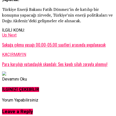
Türkiye Enerji Bakanı Fatih Dönmez’in de katılıp bir
konuşma yapacağı zirvede, Türkiye’nin enerji politikaları ve
Doğu Akdeniz’deki gelişmeler ele alınacak.
İLGİLİ KONU:
Up Next
Sokağa çıkma yasağı 00.00-05.00 saatleri arasında uygulanacak
KAÇIRMAYIN
Para karşılığı vatandaşlık skandalı: Ses kaydı silah zoruyla alınmış!
Devamını Oku
İLGİNİZİ ÇEKEBİLİR
Yorum Yapabilirsiniz
Leave a Reply