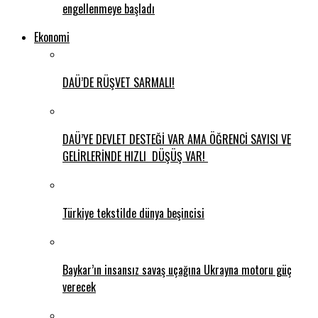
engellenmeye başladı
Ekonomi
DAÜ’DE RÜŞVET SARMALI!
DAÜ’YE DEVLET DESTEĞİ VAR AMA ÖĞRENCİ SAYISI VE
GELİRLERİNDE HIZLI DÜŞÜŞ VAR!
Türkiye tekstilde dünya beşincisi
Baykar’ın insansız savaş uçağına Ukrayna motoru güç
verecek