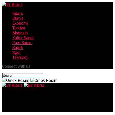
Kıbrıs
Dünya
Ekonomi
Türkiye
Magazin
Kültür Sanat
Rum Basını
Sağlık
Spor
Teknoloji
Connect with us
Bir Kıbrıs
Arıklı, İstanbul’da düzenlenecek Enerji Zirvesi’ne katılıyor