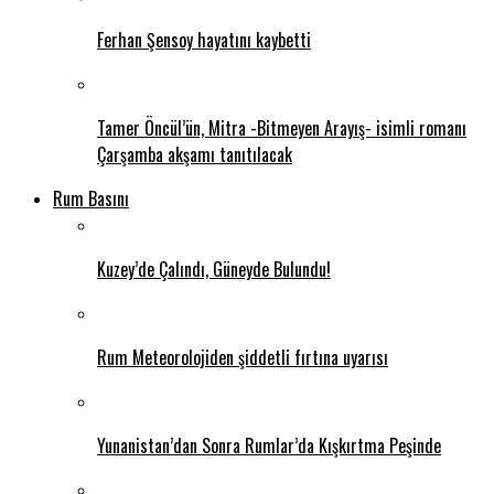
Ferhan Şensoy hayatını kaybetti
Tamer Öncül’ün, Mitra -Bitmeyen Arayış- isimli romanı
Çarşamba akşamı tanıtılacak
Rum Basını
Kuzey’de Çalındı, Güneyde Bulundu!
Rum Meteorolojiden şiddetli fırtına uyarısı
Yunanistan’dan Sonra Rumlar’da Kışkırtma Peşinde