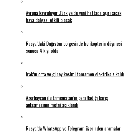
Avrupa kavruluyor .Türkiye’de yeni haftada aşırı sıcak
hava dalgası etkili olacak
Rusya’daki Dağıstan bölgesinde helikopterin düşmesi
sonucu 4 kişi öldü
Irak’ın orta ve güney kesimi tamamen elektriksiz kaldı
Azerbaycan ile Ermenistan’ın parafladığı barış
anlaşmasının metni açıklandı
Rusya’da WhatsApp ve Telegram üzerinden aramalar