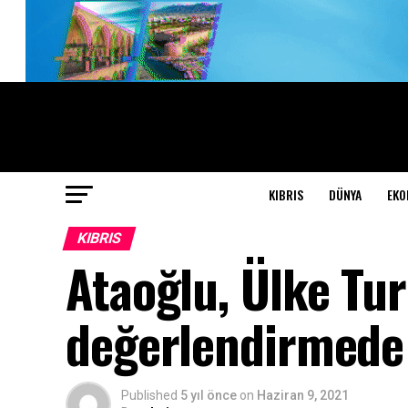
KIBRIS
DÜNYA
EKO
KIBRIS
Ataoğlu, Ülke Tu
değerlendirmede
Published
5 yıl önce
on
Haziran 9, 2021