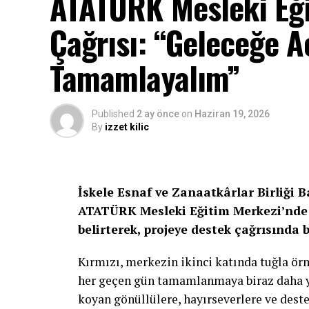
ATATÜRK Mesleki Eği
Çağrısı: “Geleceğe Aç
Tamamlayalım”
Published
2 ay önce
on
Haziran 19, 2026
By
izzet kilic
İskele Esnaf ve Zanaatkârlar Birliği 
ATATÜRK Mesleki Eğitim Merkezi’nde 
belirterek, projeye destek çağrısında 
Kırmızı, merkezin ikinci katında tuğla ö
her geçen gün tamamlanmaya biraz daha yak
koyan gönüllülere, hayırseverlere ve deste