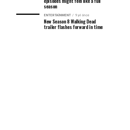
episodes might feel like a full
season
ENTERTAINMENT
9 yıl önce
New Season 8 Walking Dead
trailer flashes forward in time