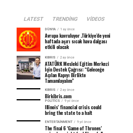
LATEST
TRENDING
VIDEOS
DÜNYA
1 ay önce
Avrupa kavruluyor .Türkiye’de yeni
haftada aşırı sıcak hava dalgası
etkili olacak
KIBRIS
2 ay önce
ATATÜRK Mesleki Eğitim Merkezi
İçin Destek Çağrısı: “Geleceğe
Açılan Kapıyı Birlikte
Tamamlayalım”
KIBRIS
2 ay önce
Birkibris.com
POLITICS
9 yıl önce
Illinois’ financial crisis could
bring the state to a halt
ENTERTAINMENT
9 yıl önce
The final 6 ‘Game of Thrones’