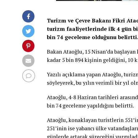
Turizm ve Çevre Bakanı Fikri Ata
turizm faaliyetlerinde ilk 4 gün b
bin 74 geceleme olduğunu belirtti
Bakan Ataoğlu, 15 Nisan’da başlayan k
kadar 5 bin 894 kişinin geldiğini, 10 k
Yazılı açıklama yapan Ataoğlu, turiz
söyleyerek, bu yılın verimli bir yıl ol
Ataoğlu, 4-8 Haziran tarihleri arasın
bin 74 geceleme yapıldığını belirtti.
Ataoğlu, konaklayan turistlerin 551’i
251’inin ise yabancı ülke vatandaşla
günlerde artarak süreceğini vurguladı