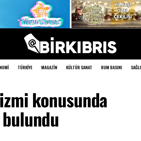
NOMI
TÜRKIYE
MAGAZIN
KÜLTÜR SANAT
RUM BASINI
SAĞLI
rizmi konusunda
 bulundu