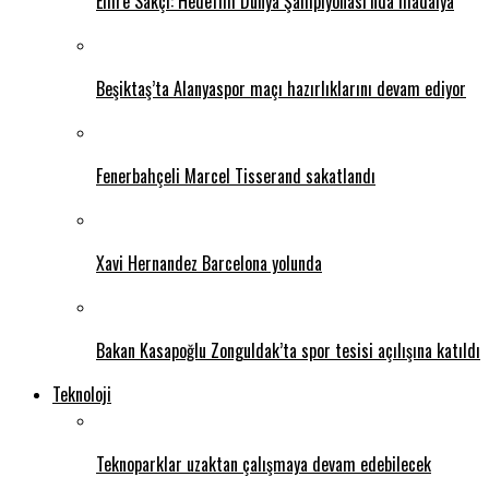
Emre Sakçı: Hedefim Dünya Şampiyonası’nda madalya
Beşiktaş’ta Alanyaspor maçı hazırlıklarını devam ediyor
Fenerbahçeli Marcel Tisserand sakatlandı
Xavi Hernandez Barcelona yolunda
Bakan Kasapoğlu Zonguldak’ta spor tesisi açılışına katıldı
Teknoloji
Teknoparklar uzaktan çalışmaya devam edebilecek