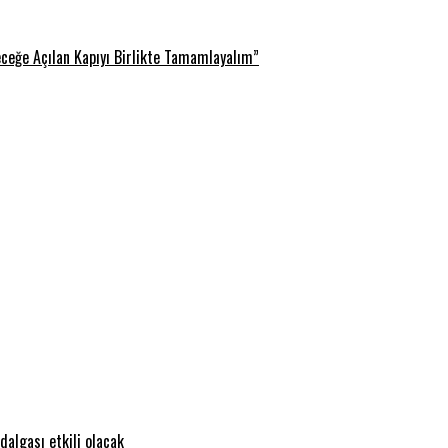
eceğe Açılan Kapıyı Birlikte Tamamlayalım”
dalgası etkili olacak