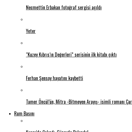
Necmettin Erbakan fotoğraf sergisi açıldı
Yeter
“Kuzey Kıbrıs’ın Değerleri” serisinin ilk kitabı çıktı
Ferhan Şensoy hayatını kaybetti
Tamer Öncül’ün, Mitra -Bitmeyen Arayış- isimli romanı Ça
Rum Basını