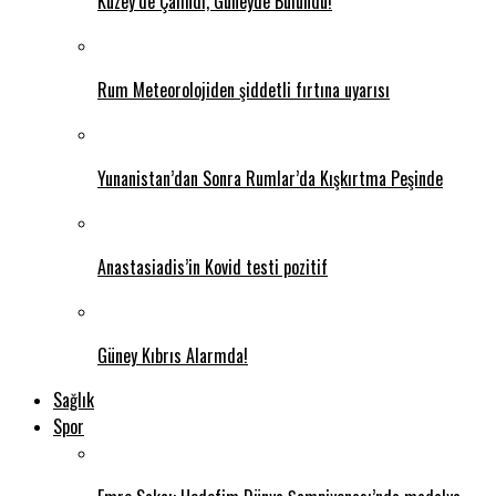
Kuzey’de Çalındı, Güneyde Bulundu!
Rum Meteorolojiden şiddetli fırtına uyarısı
Yunanistan’dan Sonra Rumlar’da Kışkırtma Peşinde
Anastasiadis’in Kovid testi pozitif
Güney Kıbrıs Alarmda!
Sağlık
Spor