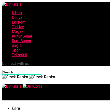
Kıbrıs
Dünya
Ekonomi
Türkiye
Magazin
Kültür Sanat
Rum Basını
Sağlık
Spor
Teknoloji
Connect with us
Bir Kıbrıs
Kıbrıs