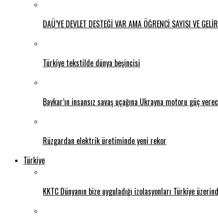
DAÜ’YE DEVLET DESTEĞİ VAR AMA ÖĞRENCİ SAYISI VE GELİ
Türkiye tekstilde dünya beşincisi
Baykar’ın insansız savaş uçağına Ukrayna motoru güç vere
Rüzgardan elektrik üretiminde yeni rekor
Türkiye
KKTC Dünyanın bize uyguladığı izolasyonları Türkiye üzerin