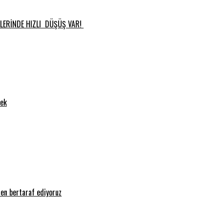
RLERİNDE HIZLI DÜŞÜŞ VAR!
cek
den bertaraf ediyoruz