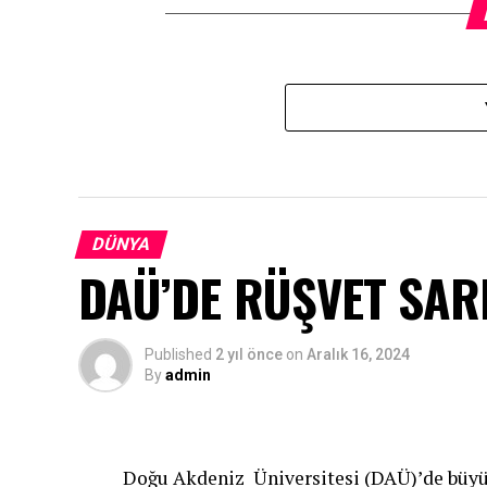
DÜNYA
DAÜ’DE RÜŞVET SAR
Published
2 yıl önce
on
Aralık 16, 2024
By
admin
Doğu Akdeniz Üniversitesi (DAÜ)’de büyü