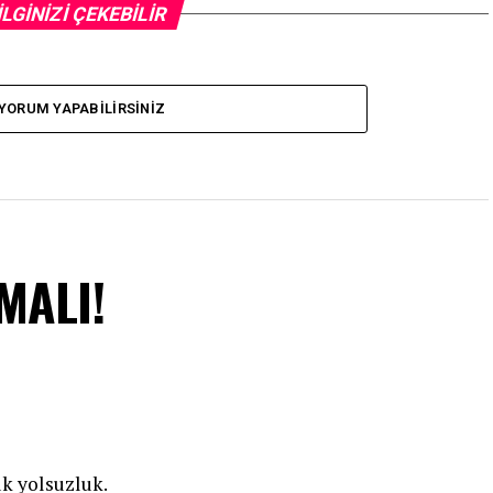
İLGİNİZİ ÇEKEBİLİR
YORUM YAPABILIRSINIZ
MALI!
k yolsuzluk.