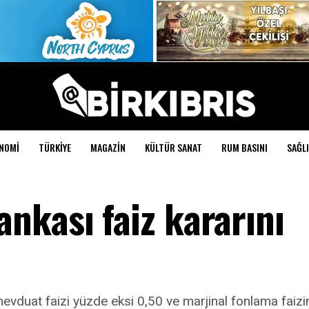
NOMI
TÜRKIYE
MAGAZIN
KÜLTÜR SANAT
RUM BASINI
SAĞLI
nkası faiz kararını
mevduat faizi yüzde eksi 0,50 ve marjinal fonlama faizin