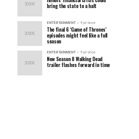
Illinois’ financial crisis could
bring the state to a halt
ENTERTAINMENT
9 yıl önce
The final 6 ‘Game of Thrones’
episodes might feel like a full
season
ENTERTAINMENT
9 yıl önce
New Season 8 Walking Dead
trailer flashes forward in time