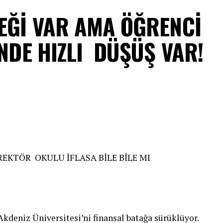
TEĞİ VAR AMA ÖĞRENCİ
İNDE HIZLI DÜŞÜŞ VAR!
KTÖR OKULU İFLASA BİLE BİLE MI
 Akdeniz Üniversitesi’ni finansal batağa sürüklüyor.