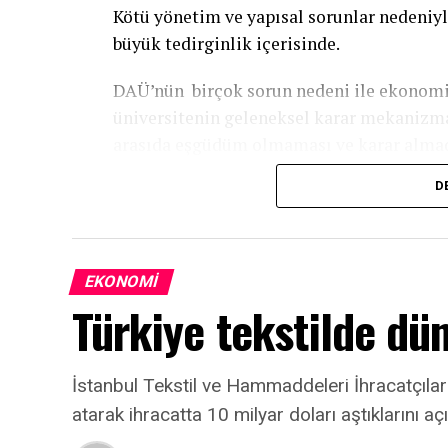
Kötü yönetim ve yapısal sorunlar nedeniyle
büyük tedirginlik içerisinde.
DAÜ’nün birçok sorun nedeni ile ekonomik
üniversitenin geleneksel karar mekanizma
arasıda eşgüdüm olmaması ve karar almada
üyeleri arasında tartışmalara sebep olduğu
D
REKTÖRÜN SAVURGAN HARCAMALARI 
Rektör Prof.dr. Hasan Kılıç, üniversitenin 
EKONOMI
kişisel harcamalarına özen göstermemesi 
Türkiye tekstilde dü
sadece bir adet Gambiya’li öğrenci varken,
DAÜ’yü kendi keyfi için zarara uğrattığı d
seyahatinde; neredeyse günlük 200 dolar a
İstanbul Tekstil ve Hammaddeleri İhracatçıları
kartı harcamaları, toplu yemekler, hediyele
atarak ihracatta 10 milyar doları aştıklarını açı
ödenen DAÜ’de vicdanları sızlattığı iddia 