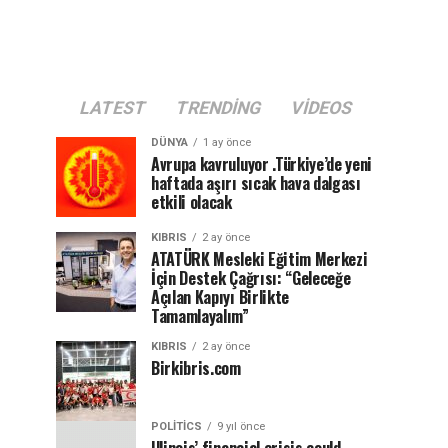
LATEST
TRENDING
VIDEOS
DÜNYA
1 ay önce
Avrupa kavruluyor .Türkiye’de yeni
haftada aşırı sıcak hava dalgası
etkili olacak
KIBRIS
2 ay önce
ATATÜRK Mesleki Eğitim Merkezi
İçin Destek Çağrısı: “Geleceğe
Açılan Kapıyı Birlikte
Tamamlayalım”
KIBRIS
2 ay önce
Birkibris.com
POLITICS
9 yıl önce