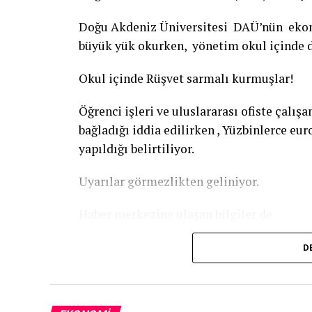
Doğu Akdeniz Üniversitesi DAÜ’nün ekono
büyük yük okurken, yönetim okul içinde d
Okul içinde Rüşvet sarmalı kurmuşlar!
Öğrenci işleri ve uluslararası ofiste çalışa
bağladığı iddia edilirken , Yüzbinlerce eur
yapıldığı belirtiliyor.
Uyarılar görmezlikten geliniyor.
Haber merkezine ulaşan bilgiler de
İlgili makamlardan gelen uyarılara, Rektör
D