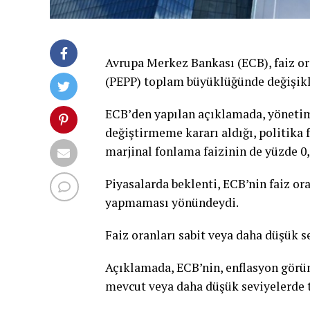
Avrupa Merkez Bankası (ECB), faiz or
(PEPP) toplam büyüklüğünde değişik
ECB’den yapılan açıklamada, yönetim 
değiştirmeme kararı aldığı, politika f
marjinal fonlama faizinin de yüzde 0,25
Piyasalarda beklenti, ECB’nin faiz o
yapmaması yönündeydi.
Faiz oranları sabit veya daha düşük s
Açıklamada, ECB’nin, enflasyon görün
mevcut veya daha düşük seviyelerde t