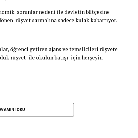
mik sorunlar nedeni ile devletin bütçesine
önen rüşvet sarmalına sadece kulak kabartıyor.
nlar, öğrenci getiren ajans ve temsilcileri rüşvete
oluk rüşvet ile okulun batışı için herşeyin
 kulak tıkıyor. İhbarlar sümenaltı ediliyor.
EVAMINI OKU