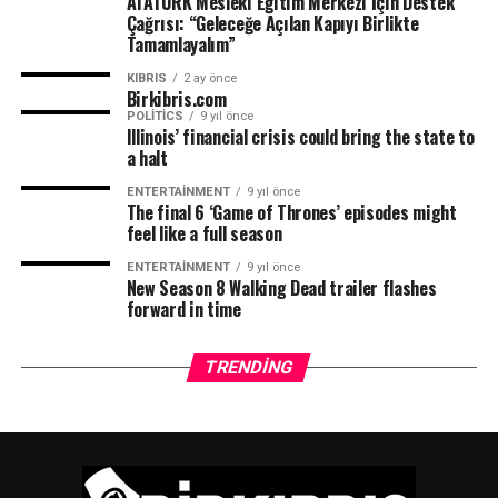
ATATÜRK Mesleki Eğitim Merkezi İçin Destek
Çağrısı: “Geleceğe Açılan Kapıyı Birlikte
Tamamlayalım”
KIBRIS
2 ay önce
Birkibris.com
POLITICS
9 yıl önce
Illinois’ financial crisis could bring the state to
TRT
a halt
ENTERTAINMENT
9 yıl önce
The final 6 ‘Game of Thrones’ episodes might
feel like a full season
ENTERTAINMENT
9 yıl önce
New Season 8 Walking Dead trailer flashes
forward in time
TRENDING