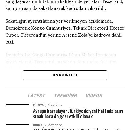
karşılaşacak milli takımın kafilesinde yer alan Tisserand,
kamp sırasında sakatlanarak kadrodan çıkarıldı.
Sakatlığın ayrıntılarına yer verilmeyen açıklamada,
Demokratik Kongo Cumhuriyeti Teknik Direktörü Hector
Cuper, Tisserand’ın yerine Arsene Zola’yı kadroya dahil
etti.
Demokratik Kongo Cumhuriyeti’nin 30 kez formasını
giyen Marcel Tisserand, bu sezon Fenerbahçe’de tüm
kulvarlarda 12 maçta görev aldı.
DEVAMINI OKU
TRT
LATEST
TRENDING
VIDEOS
DÜNYA
1 ay önce
Avrupa kavruluyor .Türkiye’de yeni haftada aşırı
sıcak hava dalgası etkili olacak
KIBRIS
2 ay önce