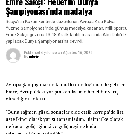
Emre Sakçı: Hedefim Dünya
Şampiyonası’nda madalya
Rusya’nın Kazan kentinde düzenlenen Avrupa Kısa Kulvar
Yüzme Şampiyonası’nda gümüş madalya kazanan, milli sporcu
Emre Sakçı, gözünü 13-18 Aralık tarihleri arasında Abu Dabi’de
yapılacak Dünya Şampiyonası’na çevirdi.
Published
4 yıl önce
on
Ağustos 16, 2022
By
admin
Avrupa Şampiyonası’nda mutlu döndüğünü dile getiren
Emre, Avrupa’daki yarışın kendisi için hedef bir yarış
olmadığını anlattı.
“Buna rağmen güzel sonuçlar elde ettik. Avrupa’da üst
üste ikinci olarak yarışı tamamladım. Bizim ülke olarak
ne kadar geliştiğimizi ve gelişmeyi ne kadar
sabitleştirdiğimizi gördük.”