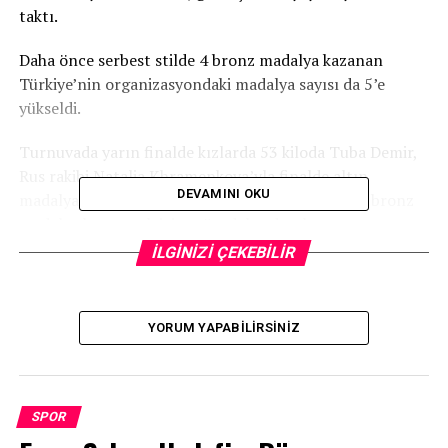
taktı.
Daha önce serbest stilde 4 bronz madalya kazanan
Türkiye’nin organizasyondaki madalya sayısı da 5’e
yükseldi.
Turnuvada yarın finalde kızlarda 53 kiloda Tuba Demir,
Rus rakibi Natalia Khramenkova’yla finalde altın
DEVAMINI OKU
madalya için karşılaşacak. 61 kiloda Büşra Efe ise bronz
madalya kazanmak için mücadele edecek.
İLGİNİZİ ÇEKEBİLİR
TRT
YORUM YAPABILIRSINIZ
İLGİLİ KONU:
UP NEXT
Fenerbahçe Beko’ya ABD’li pivot
SPOR
KAÇIRMAYIN
Başakşehir, Bolingoli için opsiyon kullanmadı