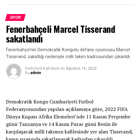
zaman var. Elimizden gelenin en iyisini yapacağız.”
SPOR
[Fotoğraf: DHA]
Fenerbahçeli Marcel Tisserand
Türker Oktay: Yarışlar üst üste geldi
sakatlandı
Milli Takımlar Yüzme ve Fenerbahçe Teknik Direktörü
Fenerbahçe’nin Demokratik Kongolu defans oyuncusu Marcel
Türker Oktay ise yarışların üst üste geldiğini ifade etti.
Tisserand, sakatlığı nedeniyle milli takım kadrosundan çıkarıldı.
“Olimpiyatlardan sonra bu sezonun iki önemli yarışı
Published
4 yıl önce
on
Ağustos 16, 2022
By
admin
vardı. Bir tanesi Avrupa Şampiyonası, diğeri de Dünya
Şampiyonası. Aslında bu organizasyonlar 1 sene
aralıklarla yapılırdı. Pandemiden dolayı
organizasyonların bir kısmı iptal oldu. Dolayısıyla ikisi
Demokratik Kongo Cumhuriyeti Futbol
üst üste geldi. Bizim esas hedefimiz Dünya Şampiyonası.
Federasyonundan yapılan açıklamaya göre, 2022 FIFA
Avrupa Şampiyonası’na antrenman olsun diye gittik.
Dünya Kupası Afrika Elemeleri’nde 11 Kasım Perşembe
Ona rağmen bu derecenin çıkması mutluluk verici.”
günü Tanzanya ve 14 Kasım Pazar günü Benin ile
karşılaşacak milli takımın kafilesinde yer alan Tisserand,
kamp sırasında sakatlanarak kadrodan çıkarıldı.