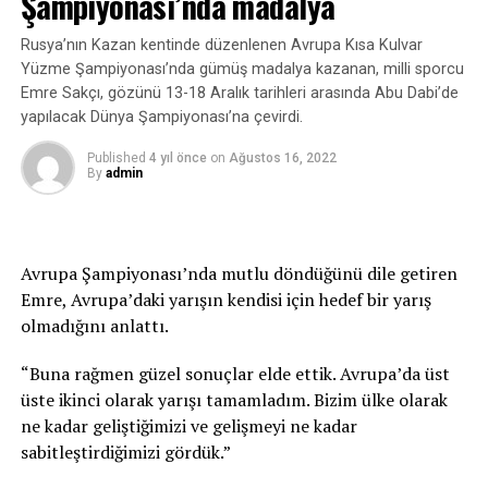
Şampiyonası’nda madalya
“Her alanda çıtayı yukarıya taşıyacağız”
Rusya’nın Kazan kentinde düzenlenen Avrupa Kısa Kulvar
Kasapoğlu, 9. Fetih Kupası ile spordaki varoluşu her
Yüzme Şampiyonası’nda gümüş madalya kazanan, milli sporcu
Emre Sakçı, gözünü 13-18 Aralık tarihleri arasında Abu Dabi’de
alanda olduğu gibi yukarıya taşıdıklarını belirtti.
yapılacak Dünya Şampiyonası’na çevirdi.
“Sadece birkaç branş değil her branşta iddiamız var.
Published
4 yıl önce
on
Ağustos 16, 2022
Daha önceleri sporcu dahi bulamadığımız branşlarda
By
admin
bugün dünya çapında şampiyonalarda altın madalyayla
bizleri temsil eden sporcularımız var. Ama dedik ya fetih
ruhu iki günü eşit olan ziyandadır anlayışıdır. İşte o
Avrupa Şampiyonası’nda mutlu döndüğünü dile getiren
ruhla, bilimde, sanatta, kültürde, sporda her alanda
Emre, Avrupa’daki yarışın kendisi için hedef bir yarış
çıtayı yukarıya taşıyacağız. Bu anlamlı organizasyonun
olmadığını anlattı.
bugünlere gelmesinde emeği olan herkesi ve Okçular
Vakfı’nı tebrik ediyorum. Bu organizasyonda ter döken,
“Buna rağmen güzel sonuçlar elde ettik. Avrupa’da üst
gayret gösteren, farklı ülkelerden gelen değerli
üste ikinci olarak yarışı tamamladım. Bizim ülke olarak
misafirlerimize teşekkürlerimi sunuyorum. Bu anlamlı
ne kadar geliştiğimizi ve gelişmeyi ne kadar
kupanın daha nice yıllar milletimizle ve İstanbul’umuzla
sabitleştirdiğimizi gördük.”
buluşmasını temenni ediyorum.”