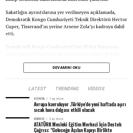
Sakatlığın ayrıntılarına yer verilmeyen açıklamada,
Demokratik Kongo Cumhuriyeti Teknik Direktörü Hector
Cuper, Tisserand’ın yerine Arsene Zola’yı kadroya dahil
etti.
Demokratik Kongo Cumhuriyeti’nin 30 kez formasını
giyen Marcel Tisserand, bu sezon Fenerbahçe’de tüm
kulvarlarda 12 maçta görev aldı.
DEVAMINI OKU
TRT
LATEST
TRENDING
VIDEOS
DÜNYA
1 ay önce
Avrupa kavruluyor .Türkiye’de yeni haftada aşırı
sıcak hava dalgası etkili olacak
KIBRIS
2 ay önce
ATATÜRK Mesleki Eğitim Merkezi İçin Destek
Çağrısı: “Geleceğe Açılan Kapıyı Birlikte