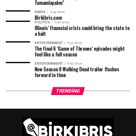
Tamamlayalım”
KIBRIS
2 ay önce
Birkibris.com
POLITICS
9 yıl önce
Illinois’ financial crisis could bring the state to
TRT
a halt
ENTERTAINMENT
9 yıl önce
The final 6 ‘Game of Thrones’ episodes might
feel like a full season
ENTERTAINMENT
9 yıl önce
New Season 8 Walking Dead trailer flashes
forward in time
TRENDING