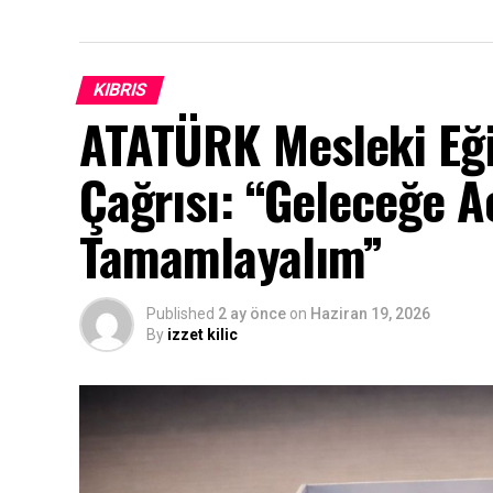
KIBRIS
ATATÜRK Mesleki Eği
Çağrısı: “Geleceğe Aç
Tamamlayalım”
Published
2 ay önce
on
Haziran 19, 2026
By
izzet kilic