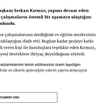
Başkanı Serkan Kırmızı, yapımı devam eden
çalışmaların önemli bir aşamaya ulaştığını
bulundu.
rme çalışmalarının sürdüğünü ve eğitim merkezinin
laştığını ifade etti. Bugüne kadar projeye katkı
k veren kişi ile kuruluşlara teşekkür eden Kırmızı,
 yeni desteklere ihtiyaç duyulduğunu söyledi.
 malzemelerinin temin edilmesinin önem taşıdığını
kılar ve ülkenin geleceğine yatırım yapma anlayışıyla
pılan Yatırımdır”
EVAMINI OKU
zca bir bina olmadığını belirten Serkan Kırmızı,