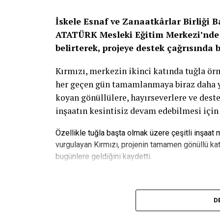
İskele Esnaf ve Zanaatkârlar Birliği 
ATATÜRK Mesleki Eğitim Merkezi’nde 
belirterek, projeye destek çağrısında 
Kırmızı, merkezin ikinci katında tuğla ö
her geçen gün tamamlanmaya biraz daha yak
koyan gönüllülere, hayırseverlere ve deste
inşaatın kesintisiz devam edebilmesi için
Özellikle tuğla başta olmak üzere çeşitli inşaat
vurgulayan Kırmızı, projenin tamamen gönüllü kat
bugünlere geldiğini kaydetti.
“Bu Proje Gençlerin Geleceğine Ya
D
ATATÜRK Mesleki Eğitim Merkezi’nin yalnı