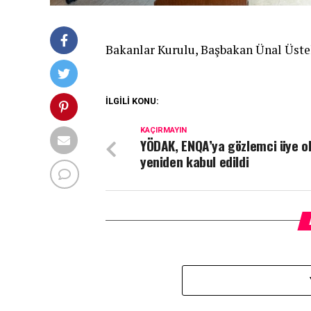
Bakanlar Kurulu, Başbakan Ünal Üstel
İLGİLİ KONU:
KAÇIRMAYIN
YÖDAK, ENQA’ya gözlemci üye o
yeniden kabul edildi