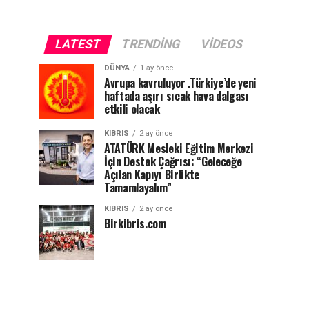
LATEST
TRENDING
VIDEOS
DÜNYA
1 ay önce
Avrupa kavruluyor .Türkiye’de yeni
haftada aşırı sıcak hava dalgası
etkili olacak
KIBRIS
2 ay önce
ATATÜRK Mesleki Eğitim Merkezi
İçin Destek Çağrısı: “Geleceğe
Açılan Kapıyı Birlikte
Tamamlayalım”
KIBRIS
2 ay önce
Birkibris.com