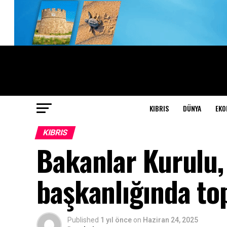
KIBRIS
DÜNYA
EKO
KIBRIS
Bakanlar Kurulu,
başkanlığında top
Published
1 yıl önce
on
Haziran 24, 2025