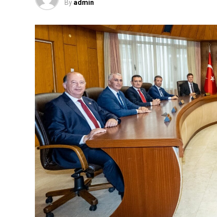
By
admin