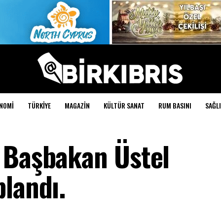
NOMI
TÜRKIYE
MAGAZIN
KÜLTÜR SANAT
RUM BASINI
SAĞLI
 Başbakan Üstel
landı.