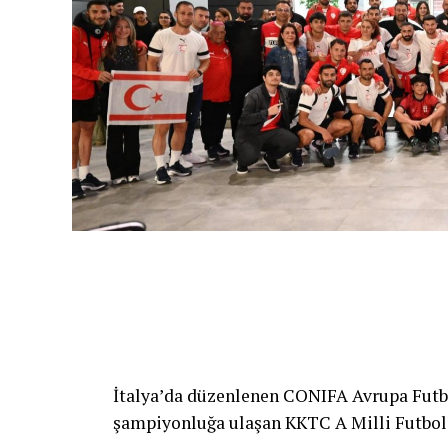
Mesleki Eğitim Merkezi projesine destek 
Birçok Meslek Dalında Eğitim Ve
Tamamlanmasının ardından ATATÜRK Mesle
kaynakçılık, tesisatçılık, robotik kodlama,
gibi birçok alanda mesleki eğitim verilme
altyapısına önemli katkılar sağlaması ve 
hedefleniyor.
İtalya’da düzenlenen CONIFA Avrupa Futbo
şampiyonluğa ulaşan KKTC A Milli Futbol 