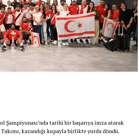
olmaya davet ediyoruz” dedi.
rilecek
ki Eğitim Merkezi’nde terzilik, ayakkabıcılık,
 oto elektrik, oto kaporta, kuaförlük ve berberlik
si planlanıyor. Merkezin, KKTC’nin mesleki eğitim
gençlerin istihdam olanaklarını artırması
l Şampiyonası’nda tarihi bir başarıya imza atarak
Takımı, kazandığı kupayla birlikte yurda döndü.