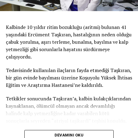
önemle üzerinde durduğu koruyucu kremler… Koruyucu
ürünler fiziksel ve kimyasal olmak üzere iki gruba
ayrılıyor. Prof. Dr. Zindancı bu ayrımın ne anlama
Kalbinde 10 yıldır ritim bozukluğu (aritmi) bulunan 41
geldiğini şöyle açıklıyor:
yaşındaki Ercüment Taşkıran, hastalığının neden olduğu
“Fiziksel koruyucular içlerinde kimyasal maddeyi en az
çabuk yorulma, aşırı terleme, bunalma, bayılma ve kalp
barındıran, daha çok bariyer oluşturan ürünler. Özellikle
yetmezliği gibi sorunlarla hayatını sürdürmeye
yaşlılar, çocuklar ve hamilelerde bunun kullanılmasını
çalışıyordu.
tercih ediyoruz. Diğer ürünler ise kimyasal diye geçiyor
Tedavisinde kullanılan ilaçların fayda etmediği Taşkıran,
ama yine bunlar da pek çok testten geçen ürünler. Yine
bir gün evinde bayılması üzerine Koşuyolu Yüksek İhtisas
zararlı olmayan maddelerden elde ediliyor.”
Eğitim ve Araştırma Hastanesi’ne kaldırıldı.
30 faktör ve üstü koruyucu krem önerisi
Tetkikler sonucunda Taşkıran’a, kalbin kulakçıklarından
Güneş koruyucularını satın alırken ve kullanırken dikkat
kaynaklanan, ölümcül olmayan ancak devamlılığı
edilmesi gereken birtakım detaylar var. Koruyucu
halinde kalp yetmezliğine kadar varabilen kötü
ürünlerin hem ultraviyole A hem de ultraviyole B’ye
sonuçlarla seyreden “atriyal taşikardi” teşhisi konuldu.
karşı etkili olması gerekiyor. Bir diğer detayı ise Prof. Dr.
Tedavi, dünya tıp literatürüne kazandırıldı
Zindancı şöyle anlatıyor:
DEVAMINI OKU