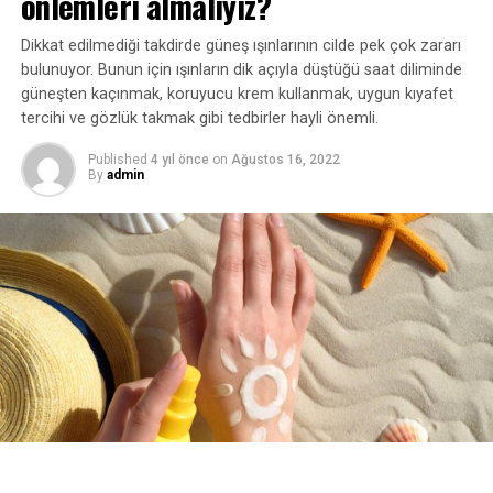
önlemleri almalıyız?
Klima bakımını ihmal etmeyin
Dikkat edilmediği takdirde güneş ışınlarının cilde pek çok zararı
bulunuyor. Bunun için ışınların dik açıyla düştüğü saat diliminde
Alerjik rahatsızlıklara neden olmaması için toz
güneşten kaçınmak, koruyucu krem kullanmak, uygun kıyafet
filtrelerin de 15 günde bir çıkarılarak temizlenmesi
tercihi ve gözlük takmak gibi tedbirler hayli önemli.
gerekiyor.
Published
4 yıl önce
on
Ağustos 16, 2022
By
admin
Klimanın bakımının ise mutlaka yetkili servis tarafından
yapılması öneriliyor.
TRT
İLGİLİ KONU:
UP NEXT
15 yıldır Fransızca belge topluyor
KAÇIRMAYIN
Yerli aşı “TURKOVAC”ın faz-3 aşamasına 7 ayda ulaşıldı