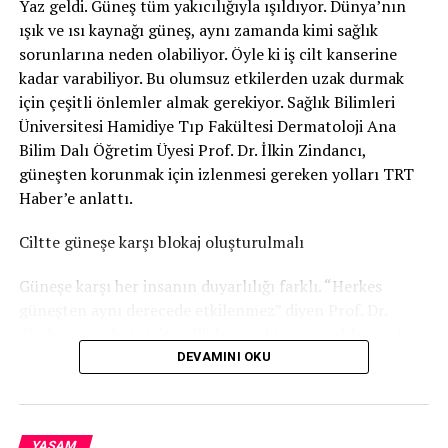
Yaz geldi. Güneş tüm yakıcılığıyla ışıldıyor. Dünya’nın
ışık ve ısı kaynağı güneş, aynı zamanda kimi sağlık
sorunlarına neden olabiliyor. Öyle ki iş cilt kanserine
kadar varabiliyor. Bu olumsuz etkilerden uzak durmak
için çeşitli önlemler almak gerekiyor. Sağlık Bilimleri
Üniversitesi Hamidiye Tıp Fakültesi Dermatoloji Ana
Bilim Dalı Öğretim Üyesi Prof. Dr. İlkin Zindancı,
güneşten korunmak için izlenmesi gereken yolları TRT
Haber’e anlattı.
Ciltte güneşe karşı blokaj oluşturulmalı
Güneşe karşı her insanın duyarlılığı farklı. “Herkes
güneşten aynı derecede etkilenmez” diyen Prof. Dr.
Zindancı sözlerini, “Özellikle çocuklar ve yaşlılar, açık
ten-göz-saç rengine sahip kişiler güneşe her zaman daha
DEVAMINI OKU
duyarlıdır. Esmer tenli birine göre bu grup her zaman
daha fazla etkileniyor. Daha fazla korunmaları gerekiyor”
şeklinde sürdürüyor.
YAŞAM