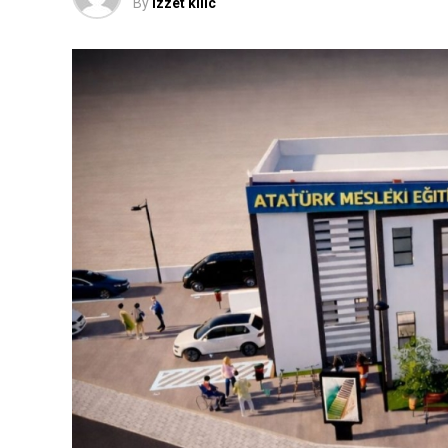
By
izzet kilic