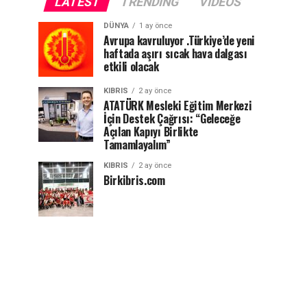
LATEST
TRENDING
VIDEOS
DÜNYA
1 ay önce
Avrupa kavruluyor .Türkiye’de yeni
haftada aşırı sıcak hava dalgası
etkili olacak
KIBRIS
2 ay önce
ATATÜRK Mesleki Eğitim Merkezi
İçin Destek Çağrısı: “Geleceğe
Açılan Kapıyı Birlikte
Tamamlayalım”
KIBRIS
2 ay önce
Birkibris.com