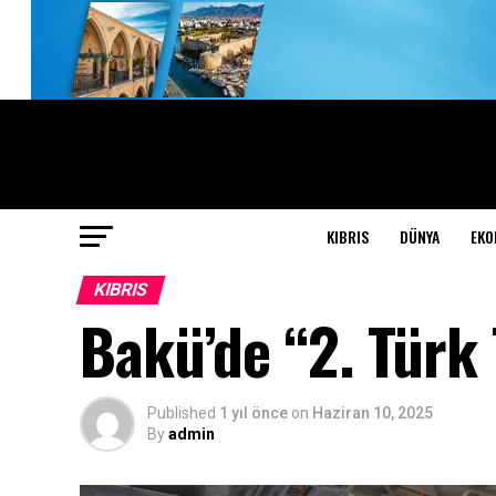
KIBRIS
DÜNYA
EKO
KIBRIS
Bakü’de “2. Türk 
Published
1 yıl önce
on
Haziran 10, 2025
By
admin