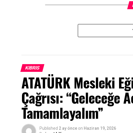
KIBRIS
ATATÜRK Mesleki Eği
Çağrısı: “Geleceğe Aç
Tamamlayalım”
Published
2 ay önce
on
Haziran 19, 2026