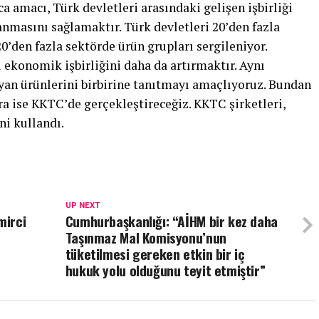
ca amacı, Türk devletleri arasındaki gelişen işbirliği
anmasını sağlamaktır. Türk devletleri 20’den fazla
20’den fazla sektörde ürün grupları sergileniyor.
 ekonomik işbirliğini daha da artırmaktır. Aynı
an ürünlerini birbirine tanıtmayı amaçlıyoruz. Bundan
ra ise KKTC’de gerçekleştireceğiz. KKTC şirketleri,
ni kullandı.
UP NEXT
mirci
Cumhurbaşkanlığı: “AİHM bir kez daha
Taşınmaz Mal Komisyonu’nun
tüketilmesi gereken etkin bir iç
hukuk yolu olduğunu teyit etmiştir”