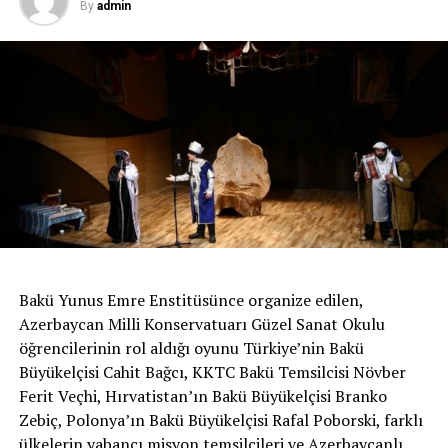
By
admin
Bakü Yunus Emre Enstitüsünce organize edilen,
Azerbaycan Milli Konservatuarı Güzel Sanat Okulu
öğrencilerinin rol aldığı oyunu Türkiye’nin Bakü
Büyükelçisi Cahit Bağcı, KKTC Bakü Temsilcisi Növber
Ferit Veçhi, Hırvatistan’ın Bakü Büyükelçisi Branko
Zebiç, Polonya’ın Bakü Büyükelçisi Rafal Poborski, farklı
ülkelerin yabancı misyon temsilcileri ve Azerbaycanlı