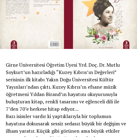
O zaman belki biraz, insafa gelirsiniz
Onlar ekmek bulmazken, siz pasta yemezsiniz
Maşa olup tutulduk, kullanıldık bir çoğu
Sizler bir balı yalarken yakıldı Orta Doğu
Sıra bizlere geldi sahip çık vatanına
Açlıktan yok olmadan, sahip çık bu halkına
Girne Üniversitesi Öğretim Üyesi Yrd. Doç. Dr. Mutlu
Soykurt’un hazırladığı “Kuzey Kıbrıs’ın Değerleri”
serisinin ilk kitabı Yakın Doğu Üniversitesi Kültür
Yayınları’ndan çıktı. Kuzey Kıbrıs’ın efsane müzik
öğretmeni Yıldan Birand’ın hayatını okuyucusuyla
Sevcan Ekrem İstanbullu
buluşturan kitap, renkli tasarımı ve eğlenceli dili ile
7’den 70’e herkese hitap ediyor…
Bazı isimler vardır ki yaptıklarıyla bir toplumun
hayatına dokunarak sessiz sedasız büyük bir değişim ve
ilham yaratır. Küçük gibi görünen ama büyük etkiler