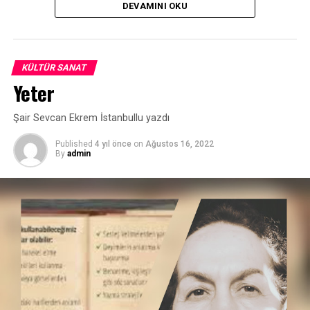
DEVAMINI OKU
Karakılıç, Yunus’ta olduğu gibi Gencevi’de de insanlık
sevgisinin olağanüstü boyutta bulunduğunu ifade etti.
TRT
KÜLTÜR SANAT
Yeter
İLGİLİ KONU:
Şair Sevcan Ekrem İstanbullu yazdı
UP NEXT
Devlet Tiyatroları, açık havada perdelerini açtı
Published
4 yıl önce
on
Ağustos 16, 2022
By
admin
KAÇIRMAYIN
Türkiye ile Arnavutluk ortak miras için iş birliği yapacak