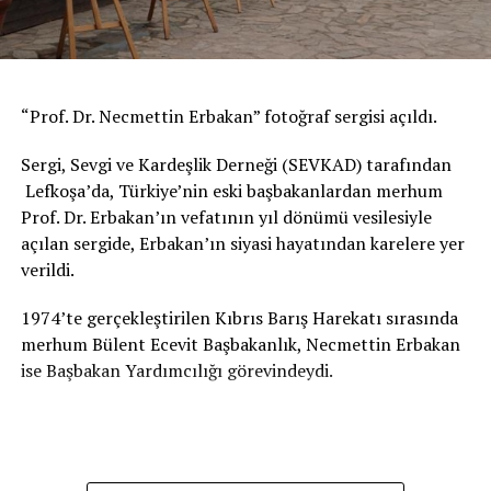
Gencevi Yılı ilan edilmişti. Bugün bu önemli kararın
somut bir şekilde gerçekleştiğini görmekten mutluyum.”
Bakü Yunus Emre Enstitüsü Müdürü Selçuk Karakılıç ise
“Prof. Dr. Necmettin Erbakan” fotoğraf sergisi açıldı.
enstitü olarak Türkiye ve Azerbaycan’ın iki büyük
evrensel şairini yıl dönümlerinde anmak, genç nesillere
Sergi, Sevgi ve Kardeşlik Derneği (SEVKAD) tarafından
onların mesajlarını aktarmak ve zor zamanların
Lefkoşa’da, Türkiye’nin eski başbakanlardan merhum
yaşandığı bu günlerde yeni bir nefes olabilmek için
Prof. Dr. Erbakan’ın vefatının yıl dönümü vesilesiyle
tiyatro oyunu hazırladıklarını belirtti.
açılan sergide, Erbakan’ın siyasi hayatından karelere yer
verildi.
Karakılıç, Yunus Emre’nin Türkiye’nin dışa açılan
yüzünü en iyi ifade edecek isimlerden olduğunu,
1974’te gerçekleştirilen Kıbrıs Barış Harekatı sırasında
Azerbaycan edebiyatının büyük şairi Nizami Gencevi’nin
merhum Bülent Ecevit Başbakanlık, Necmettin Erbakan
de ölümsüz eseriyle dünya edebiyatına yeni bir ses ve
ise Başbakan Yardımcılığı görevindeydi.
nefes getirmiş bir kişilik olduğunu kaydetti.
Gencevi’nin sadece Azerbaycan’ın kültürel değerlerini
değil yaşadığı dönemin evrensel değerlerini de sanatında
işleyerek sentezlemiş büyük bir şair olduğunu belirten