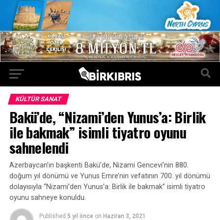
KÜLTÜR SANAT
Bakü’de, “Nizami’den Yunus’a: Birlik
ile bakmak” isimli tiyatro oyunu
sahnelendi
Azerbaycan’ın başkenti Bakü’de, Nizami Gencevi’nin 880.
doğum yıl dönümü ve Yunus Emre’nin vefatının 700. yıl dönümü
dolayısıyla “Nizami’den Yunus’a: Birlik ile bakmak” isimli tiyatro
oyunu sahneye konuldu.
Published
5 yıl önce
on
Haziran 3, 2021