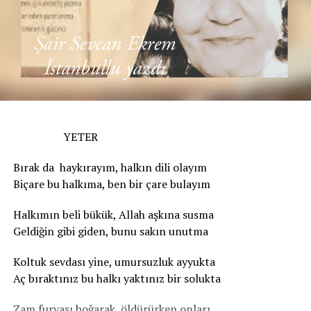
YETER
Bırak da haykırayım, halkın dili olayım
Biçare bu halkıma, ben bir çare bulayım
Halkımın beli bükük, Allah aşkına susma
Geldiğin gibi giden, bunu sakın unutma
Koltuk sevdası yine, umursuzluk ayyukta
Aç bıraktınız bu halkı yaktınız bir solukta
Zam furyası boğarak, öldürürken onları