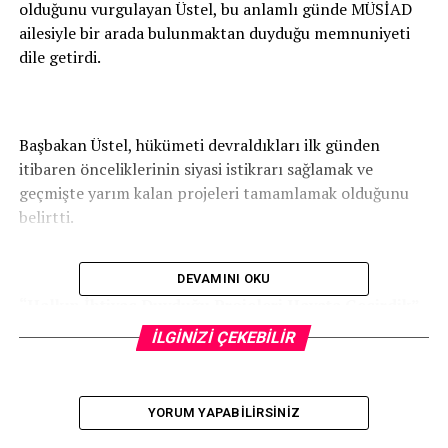
olduğunu vurgulayan Üstel, bu anlamlı günde MÜSİAD
ailesiyle bir arada bulunmaktan duyduğu memnuniyeti
dile getirdi.
Başbakan Üstel, hükümeti devraldıkları ilk günden
itibaren önceliklerinin siyasi istikrarı sağlamak ve
geçmişte yarım kalan projeleri tamamlamak olduğunu
belirtti.
DEVAMINI OKU
“Halkın İhtiyaç Duyduğu Projeleri Hayata Geçirdik”
İLGİNİZİ ÇEKEBİLİR
Üstel, üç buçuk yıllık görev süresince hükümetin verdiği
YORUM YAPABILIRSINIZ
tüm sözleri birer birer yerine getirdiğine dikkat çekerek
şunları söyledi: