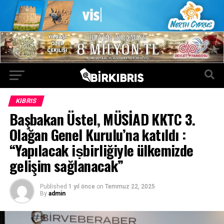
KIBRIS
Başbakan Üstel, MÜSİAD KKTC 3.
Olağan Genel Kurulu’na katıldı :
“Yapılacak iṣbirliğiyle ülkemizde
gelişim sağlanacak”
Published
1 yıl önce
on
Temmuz 22, 2025
By
admin