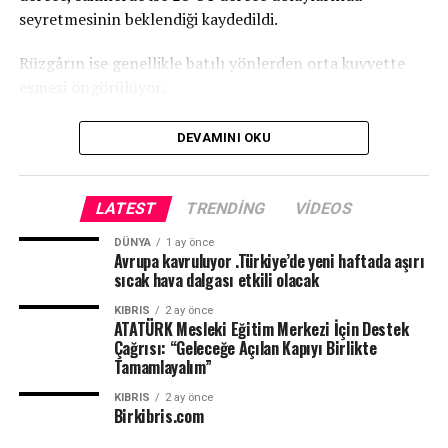
eğitim altyapısına önemli katkılar sağlaması ve
seyretmesinin beklendiği kaydedildi.
gençlerin istihdam olanaklarını artırması hedefleniyor.
Rüzgârın ise genellikle batılı yönlerden orta kuvvette
esmesi öngörülüyor.
DEVAMINI OKU
LATEST
TRENDING
VIDEOS
DÜNYA
1 ay önce
Avrupa kavruluyor .Türkiye’de yeni haftada aşırı
sıcak hava dalgası etkili olacak
KIBRIS
2 ay önce
ATATÜRK Mesleki Eğitim Merkezi İçin Destek
Çağrısı: “Geleceğe Açılan Kapıyı Birlikte
Tamamlayalım”
KIBRIS
2 ay önce
Birkibris.com