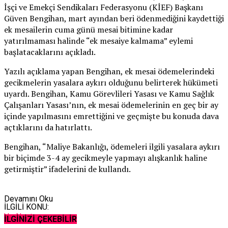
İşçi ve Emekçi Sendikaları Federasyonu (KİEF) Başkanı
Güven Bengihan, mart ayından beri ödenmediğini kaydettiği
ek mesailerin cuma günü mesai bitimine kadar
yatırılmaması halinde “ek mesaiye kalmama” eylemi
başlatacaklarını açıkladı.
Yazılı açıklama yapan Bengihan, ek mesai ödemelerindeki
gecikmelerin yasalara aykırı olduğunu belirterek hükümeti
uyardı. Bengihan,
Kamu Görevlileri Yasası ve Kamu Sağlık
Çalışanları Yasası’nın, ek mesai ödemelerinin en geç bir ay
içinde yapılmasını emrettiğini ve geçmişte bu konuda dava
açtıklarını da hatırlattı.
Bengihan, “Maliye Bakanlığı, ödemeleri ilgili yasalara aykırı
bir biçimde 3-4 ay gecikmeyle yapmayı alışkanlık haline
getirmiştir” ifadelerini de kullandı.
Devamını Oku
İLGİLİ KONU:
Up Next
İLGİNİZİ ÇEKEBİLİR