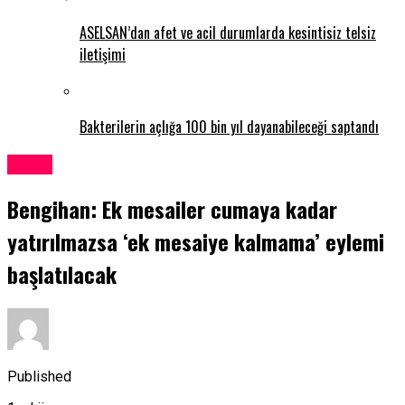
ASELSAN’dan afet ve acil durumlarda kesintisiz telsiz
iletişimi
Bakterilerin açlığa 100 bin yıl dayanabileceği saptandı
Kıbrıs
Bengihan: Ek mesailer cumaya kadar
yatırılmazsa ‘ek mesaiye kalmama’ eylemi
başlatılacak
Published