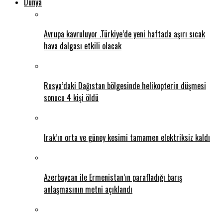
Dünya
Avrupa kavruluyor .Türkiye’de yeni haftada aşırı sıcak
hava dalgası etkili olacak
Rusya’daki Dağıstan bölgesinde helikopterin düşmesi
sonucu 4 kişi öldü
Irak’ın orta ve güney kesimi tamamen elektriksiz kaldı
Azerbaycan ile Ermenistan’ın parafladığı barış
anlaşmasının metni açıklandı