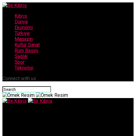
Kıbrıs
Dünya
Ekonomi
Türkiye
Magazin
Kültür Sanat
Rum Basını
Sağlık
Spor
Teknoloji
Connect with us
Bir Kıbrıs
Bengihan: Ek mesailer cumaya kadar yatırılmazsa ‘ek mesaiye
kalmama’ eylemi başlatılacak