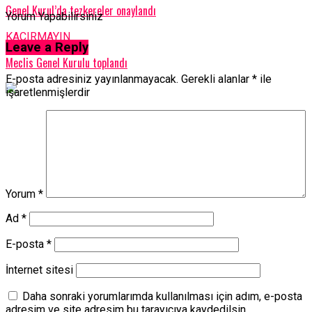
Genel Kurul’da tezkereler onaylandı
Yorum Yapabilirsiniz
KAÇIRMAYIN
Leave a Reply
Meclis Genel Kurulu toplandı
E-posta adresiniz yayınlanmayacak.
Gerekli alanlar
*
ile
işaretlenmişlerdir
Yorum
*
Ad
*
E-posta
*
İnternet sitesi
Daha sonraki yorumlarımda kullanılması için adım, e-posta
adresim ve site adresim bu tarayıcıya kaydedilsin.