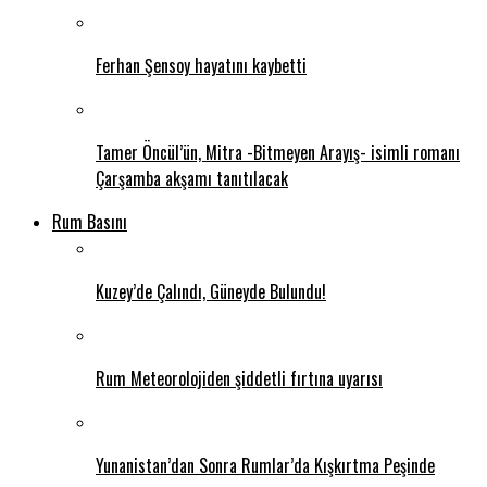
Ferhan Şensoy hayatını kaybetti
Tamer Öncül’ün, Mitra -Bitmeyen Arayış- isimli romanı
Çarşamba akşamı tanıtılacak
Rum Basını
Kuzey’de Çalındı, Güneyde Bulundu!
Rum Meteorolojiden şiddetli fırtına uyarısı
Yunanistan’dan Sonra Rumlar’da Kışkırtma Peşinde