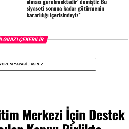
olması gerekmektedir’ demiştir. Bu
siyaseti sonuna kadar götürmenin
kararlılığı içerisindeyiz”
İLGİNİZİ ÇEKEBİLİR
YORUM YAPABILIRSINIZ
tim Merkezi İçin Destek
ılan Kapıyı Birlikte