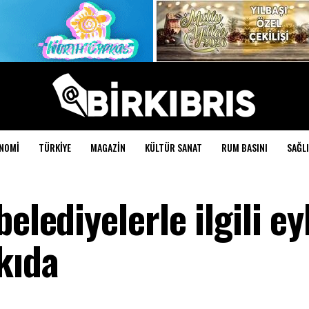
NOMI
TÜRKIYE
MAGAZIN
KÜLTÜR SANAT
RUM BASINI
SAĞLI
elediyelerle ilgili e
kıda