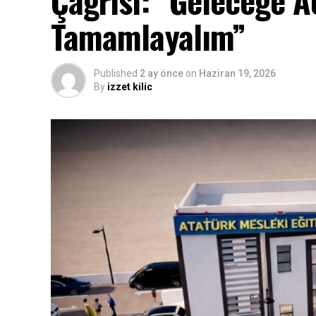
Tamamlayalım”
Published
2 ay önce
on
Haziran 19, 2026
By
izzet kilic