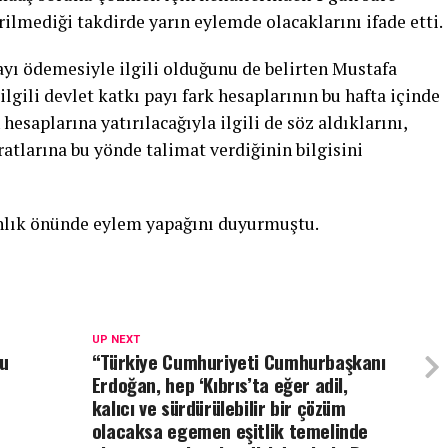
irilmediği takdirde yarın eylemde olacaklarını ifade etti.
ayı ödemesiyle ilgili olduğunu de belirten Mustafa
ilgili devlet katkı payı fark hesaplarının bu hafta içinde
hesaplarına yatırılacağıyla ilgili de söz aldıklarını,
ratlarına bu yönde talimat verdiğinin bilgisini
nlık önünde eylem yapağını duyurmuştu.
UP NEXT
lu
“Türkiye Cumhuriyeti Cumhurbaşkanı
Erdoğan, hep ‘Kıbrıs’ta eğer adil,
kalıcı ve sürdürülebilir bir çözüm
olacaksa egemen eşitlik temelinde