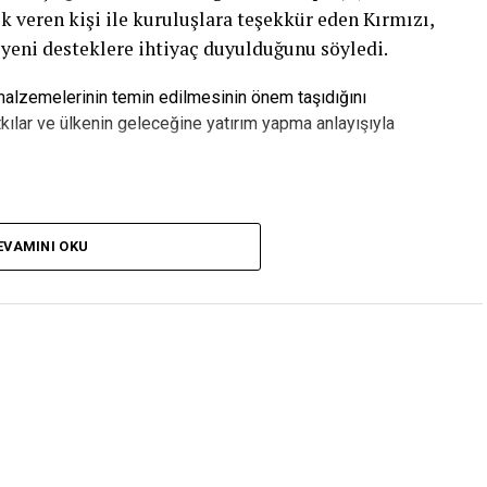
k veren kişi ile kuruluşlara teşekkür eden Kırmızı,
 yeni desteklere ihtiyaç duyulduğunu söyledi.
 malzemelerinin temin edilmesinin önem taşıdığını
kılar ve ülkenin geleceğine yatırım yapma anlayışıyla
pılan Yatırımdır”
EVAMINI OKU
zca bir bina olmadığını belirten Serkan Kırmızı,
ebileceği, üretime katılabileceği ve kendi
eğitim yuvası olacağını söyledi.
in ihtiyaç duyduğu kalifiye iş gücünü yetiştirecek
 Bugüne kadar yüzlerce kişinin desteğiyle önemli
rme aşamasına geldik. Ancak eksilen tuğla ve diğer
iyor. Bu noktadan sonra projenin durması kabul