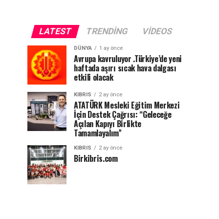
LATEST
TRENDING
VIDEOS
DÜNYA
1 ay önce
Avrupa kavruluyor .Türkiye’de yeni
haftada aşırı sıcak hava dalgası
etkili olacak
KIBRIS
2 ay önce
ATATÜRK Mesleki Eğitim Merkezi
İçin Destek Çağrısı: “Geleceğe
Açılan Kapıyı Birlikte
Tamamlayalım”
KIBRIS
2 ay önce
Birkibris.com