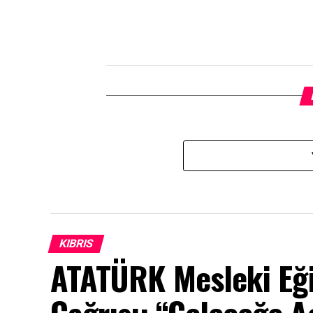
KIBRIS
ATATÜRK Mesleki Eği
Çağrısı: “Geleceğe Aç