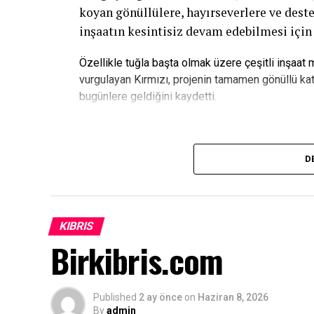
koyan gönüllülere, hayırseverlere ve deste
inşaatın kesintisiz devam edebilmesi için
Özellikle tuğla başta olmak üzere çeşitli inşaat
vurgulayan Kırmızı, projenin tamamen gönüllü kat
bugünlere geldiğini kaydetti.
“Bu Proje Gençlerin Geleceğine Ya
D
ATATÜRK Mesleki Eğitim Merkezi’nin yalnı
merkezin gelecekte gençlerin meslek öğren
ayakları üzerinde durabileceği önemli bir 
KIBRIS
Birkibris.com
Kırmızı açıklamasında, “Bu proje, ülkemiz
ve gençlerimize yeni fırsatlar sunacaktır.
bir mesafe kat ettik. İkinci katın tuğla ö
Published
2 ay önce
on
Haziran 8, 2026
yapı malzemelerinin temin edilmesi gerek
By
admin