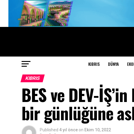
KIBRIS
DÜNYA
EKO
KIBRIS
BES ve DEV-İŞ’in b
bir günlüğüne as
Published
4 yıl önce
on
Ekim 10, 2022