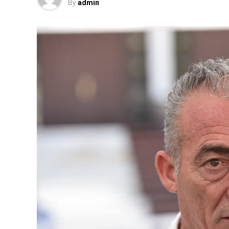
By
admin