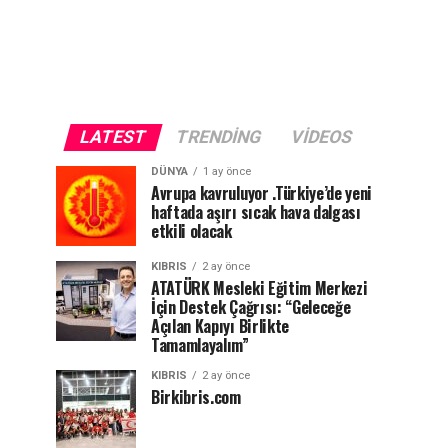
LATEST
TRENDING
VIDEOS
DÜNYA
1 ay önce
Avrupa kavruluyor .Türkiye’de yeni
haftada aşırı sıcak hava dalgası
etkili olacak
KIBRIS
2 ay önce
ATATÜRK Mesleki Eğitim Merkezi
İçin Destek Çağrısı: “Geleceğe
Açılan Kapıyı Birlikte
Tamamlayalım”
KIBRIS
2 ay önce
Birkibris.com