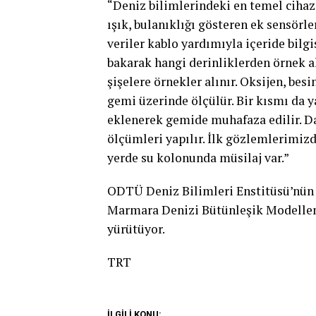
“Deniz bilimlerindeki en temel cihazı
ışık, bulanıklığı gösteren ek sensörler
veriler kablo yardımıyla içeride bilgis
bakarak hangi derinliklerden örnek a
şişelere örnekler alınır. Oksijen, besin
gemi üzerinde ölçülür. Bir kısmı da y
eklenerek gemide muhafaza edilir. Da
ölçümleri yapılır. İlk gözlemlerimiz
yerde su kolonunda müsilaj var.”
ODTÜ Deniz Bilimleri Enstitüsü’nün 
Marmara Denizi Bütünleşik Modelle
yürütüyor.
TRT
İLGİLİ KONU: