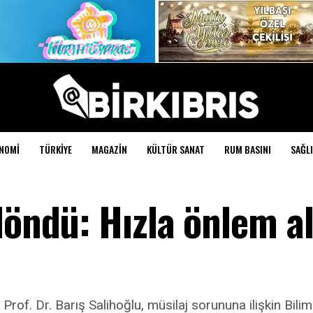
NOMI
TÜRKIYE
MAGAZIN
KÜLTÜR SANAT
RUM BASINI
SAĞLI
 döndü: Hızla önlem 
f. Dr. Barış Salihoğlu, müsilaj sorununa ilişkin Bilim-2 