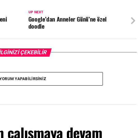
UP NEXT
eni
Google’dan Anneler Günü’ne özel
doodle
İLGİNİZİ ÇEKEBİLİR
YORUM YAPABILIRSINIZ
n çalışmaya devam