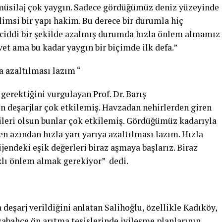
silaj çok yaygın. Sadece gördüğümüz deniz yüzeyinde
limsi bir yapı hakim. Bu derece bir durumla hiç
 ciddi bir şekilde azalmış durumda hızla önlem almamız
vet ama bu kadar yaygın bir biçimde ilk defa.”
ya azaltılması lazım “
erektiğini vurgulayan Prof. Dr. Barış
en deşarjlar çok etkilemiş. Havzadan nehirlerden giren
dileri olsun bunlar çok etkilemiş. Gördüğümüz kadarıyla
en azından hızla yarı yarıya azaltılması lazım. Hızla
sijendeki eşik değerleri biraz aşmaya başlarız. Biraz
ızlı önlem almak gerekiyor” dedi.
 deşarj verildiğini anlatan Salihoğlu, özellikle Kadıköy,
şabahçe ön arıtma tesislerinde iyileşme planlarının