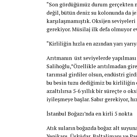
“Son gördüğümüz durum gerçekten mü
değil, bütün deniz su kolonunda da je
karşılaşmamıştık. Oksijen seviyeleri
gerekiyor. Müsilaj ilk defa olmuyor e
“Kirliliğin hızla en azından yarı yarı
Arıtmanın üst seviyelerde yapılması g
Salihoğlu,”Özellikle arıtılmadan gir
tarımsal girdiler olsun, endüstri gir
bu besin tuzu dediğimiz bu kirliliğin 
azaltılırsa 5-6 yıllık bir süreçte o ok
iyileşmeye başlar. Sabır gerekiyor, h
İstanbul Boğazı’nda en kirli 5 nokta
Atık suların boğazda boğaz alt suyuna
Yenikapı, Üsküdar, Baltalimanı ve Pa