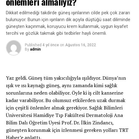
önlemleri almalıyız?
koyacağız”
Dikkat edilmediği takdirde güneş ışınlarının cilde pek çok zararı
Ümit Savaşçı, çalışmayı hastaneye başvuran vakalar
bulunuyor. Bunun için ışınların dik açıyla düştüğü saat diliminde
üzerinden yürüttüklerini belirterek, şöyle devam etti:
güneşten kaçınmak, koruyucu krem kullanmak, uygun kıyafet
tercihi ve gözlük takmak gibi tedbirler hayli önemli.
“Bizim polikliniğimize başvuran vaka sayısı üzerinden
değerlendiriyoruz. Kliniğe gelenlere aşı olup olmadığı
Published
4 yıl önce
on
Ağustos 16, 2022
beyan ettiriliyor, hangi tür aşıyı yaptırdığı, bunun kliniğe
By
admin
olan etkileri, yatışa, yoğun bakıma etkileri, ölüme etkileri
gibi bu konuları inceliyoruz. Zaten aşının olumlu olarak
etkileri var, bunları sayısal anlamda da ortaya
Yaz geldi. Güneş tüm yakıcılığıyla ışıldıyor. Dünya’nın
koyacağız.”
ışık ve ısı kaynağı güneş, aynı zamanda kimi sağlık
sorunlarına neden olabiliyor. Öyle ki iş cilt kanserine
“Aşı yaptırmayan insanlar hayatlarını kaybedebiliyor”
kadar varabiliyor. Bu olumsuz etkilerden uzak durmak
Savaşçı, kullanılan aşıların canlı olmadığını ve vücuda
için çeşitli önlemler almak gerekiyor. Sağlık Bilimleri
bir zararlarının bulunmadığını vurgulayarak, “Artık
Üniversitesi Hamidiye Tıp Fakültesi Dermatoloji Ana
toplum eğitim görmek istiyor, restoranda yemek yemek
Bilim Dalı Öğretim Üyesi Prof. Dr. İlkin Zindancı,
istiyor, dolayısıyla bizim bu savaşı kazanacağımız tek
güneşten korunmak için izlenmesi gereken yolları TRT
unsur da aşılanmadır. Aşı ile ilgili olumsuz görüşler de
Haber’e anlattı.