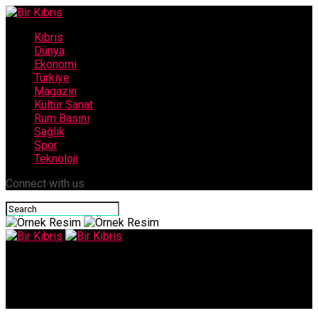
Kıbrıs
Dünya
Ekonomi
Türkiye
Magazin
Kültür Sanat
Rum Basını
Sağlık
Spor
Teknoloji
Connect with us
Bir Kıbrıs
BİR HAFTA’DA : 55 KAZA,18 YARALI