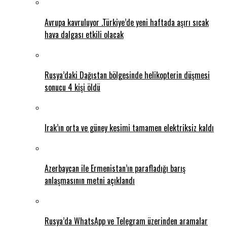
Avrupa kavruluyor .Türkiye’de yeni haftada aşırı sıcak
hava dalgası etkili olacak
Rusya’daki Dağıstan bölgesinde helikopterin düşmesi
sonucu 4 kişi öldü
Irak’ın orta ve güney kesimi tamamen elektriksiz kaldı
Azerbaycan ile Ermenistan’ın parafladığı barış
anlaşmasının metni açıklandı
Rusya’da WhatsApp ve Telegram üzerinden aramalar