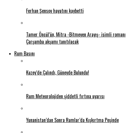
Ferhan Şensoy hayatını kaybetti
Tamer Öncül’ün, Mitra -Bitmeyen Arayış- isimli romanı
Çarşamba akşamı tanıtılacak
Rum Basını
Kuzey’de Çalındı, Güneyde Bulundu!
Rum Meteorolojiden şiddetli fırtına uyarısı
Yunanistan’dan Sonra Rumlar’da Kışkırtma Peşinde