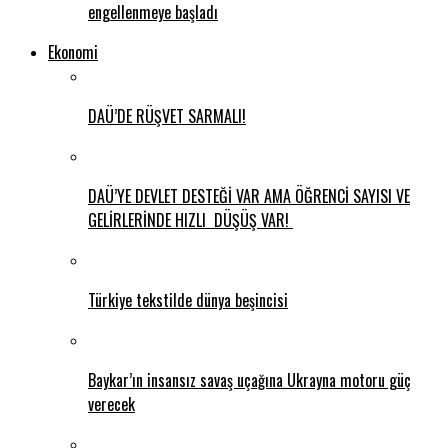
engellenmeye başladı
Ekonomi
DAÜ’DE RÜŞVET SARMALI!
DAÜ’YE DEVLET DESTEĞİ VAR AMA ÖĞRENCİ SAYISI VE
GELİRLERİNDE HIZLI DÜŞÜŞ VAR!
Türkiye tekstilde dünya beşincisi
Baykar’ın insansız savaş uçağına Ukrayna motoru güç
verecek