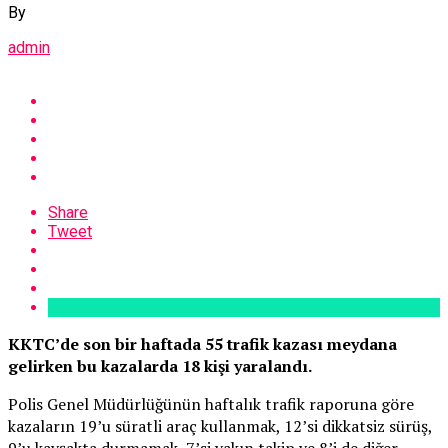
By
admin
Share
Tweet
KKTC’de son bir haftada 55 trafik kazası meydana
gelirken bu kazalarda 18 kişi yaralandı.
Polis Genel Müdürlüğünün haftalık trafik raporuna göre
kazaların 19’u süratli araç kullanmak, 12’si dikkatsiz sürüş,
9’u kavşakta durmamak, 7’si yakın takip ve 8’i de diğer