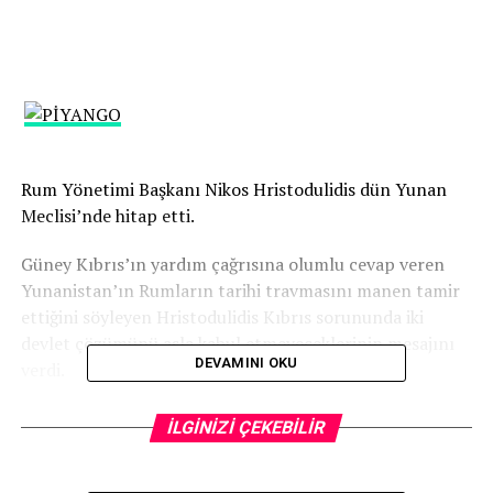
Rum Yönetimi Başkanı Nikos Hristodulidis dün Yunan
Meclisi’nde hitap etti.
Güney Kıbrıs’ın yardım çağrısına olumlu cevap veren
Yunanistan’ın Rumların tarihi travmasını manen tamir
ettiğini söyleyen Hristodulidis Kıbrıs sorununda iki
devlet çözümünü asla kabul etmeyeceklerinin mesajını
DEVAMINI OKU
verdi.
Fileleftheros’un haberine göre Yunanistan’ın, Ağrotur
İLGİNİZİ ÇEKEBİLİR
üssüne yapılan İHA saldırısı üzerine yaptıkları yardım
çağrısına olumlu cevap vermesine değinen Hristodulidis,