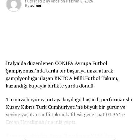
Published
2 ay önce
on
Haziran 8, 2026
By
admin
İtalya’da düzenlenen CONIFA Avrupa Futbol
Şampiyonası’nda tarihi bir başarıya imza atarak
İLGİLİ KONU:
şampiyonluğa ulaşan KKTC A Milli Futbol Takımı,
UP NEXT
“Bu Proje Gençlerin Geleceğine Yapılan
kazandığı kupayla birlikte yurda döndü.
Birkibris.com
Yatırımdır”
KAÇIRMAYIN
Turnuva boyunca ortaya koyduğu başarılı performansla
Birkibris.com
Kuzey Kıbrıs Türk Cumhuriyeti’ne büyük bir gurur ve
ATATÜRK Mesleki Eğitim Merkezi’nin yalnızca bir bina
sevinç yaşatan milli takım kafilesi, gece saat 01.35’te
olmadığını belirten Serkan Kırmızı, merkezin gelecekte
Ercan Havalimanı’na iniş yaptı.
gençlerin meslek öğrenebileceği, üretime katılabileceği
ve kendi ayakları üzerinde durabileceği önemli bir eğitim
Şampiyon ekip için Ercan Havalimanı VIP Salonu
yuvası olacağını söyledi.