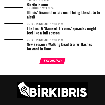
KIBRIS
2 ay önce
Birkibris.com
POLITICS
9 yıl önce
Illinois’ financial crisis could bring the state to
a halt
ENTERTAINMENT
9 yıl önce
The final 6 ‘Game of Thrones’ episodes might
feel like a full season
ENTERTAINMENT
9 yıl önce
New Season 8 Walking Dead trailer flashes
forward in time
TRENDING