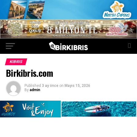
KIBRIS
Birkibris.com
Published
3 ay önce
on
Mayıs 15, 2026
By
admin