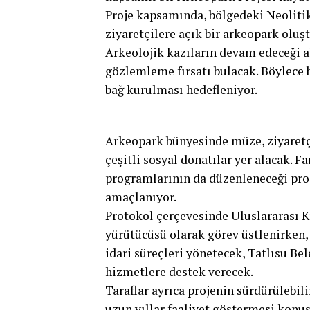
Proje kapsamında, bölgedeki Neoliti
ziyaretçilere açık bir arkeopark oluş
Arkeolojik kazıların devam edeceği a
gözlemleme fırsatı bulacak. Böylece 
bağ kurulması hedefleniyor.
Arkeopark bünyesinde müze, ziyaretçi 
çeşitli sosyal donatılar yer alacak. 
programlarının da düzenleneceği proj
amaçlanıyor.
Protokol çerçevesinde Uluslararası Kı
yürütücüsü olarak görev üstlenirken, 
idari süreçleri yönetecek, Tatlısu Be
hizmetlere destek verecek.
Taraflar ayrıca projenin sürdürülebil
uzun yıllar faaliyet göstermesi konu