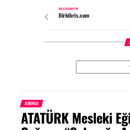
KAÇIRMAYIN
Birkibris.com
KIBRIS
ATATÜRK Mesleki Eği