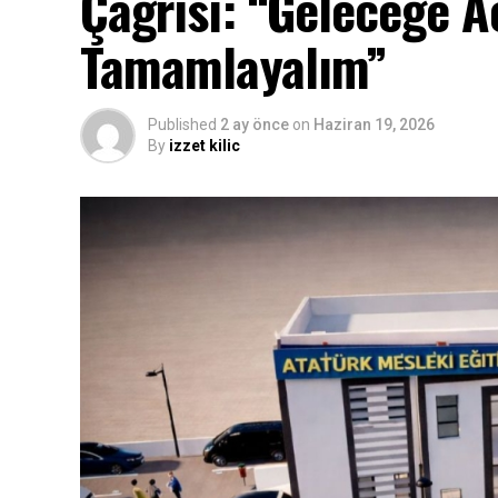
Çağrısı: “Geleceğe Aç
Tamamlayalım”
Published
2 ay önce
on
Haziran 19, 2026
By
izzet kilic