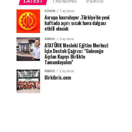
LATEST
TRENDING
VIDEOS
DÜNYA
1 ay önce
Avrupa kavruluyor .Türkiye’de yeni
haftada aşırı sıcak hava dalgası
etkili olacak
KIBRIS
2 ay önce
ATATÜRK Mesleki Eğitim Merkezi
İçin Destek Çağrısı: “Geleceğe
Açılan Kapıyı Birlikte
Tamamlayalım”
KIBRIS
2 ay önce
Birkibris.com