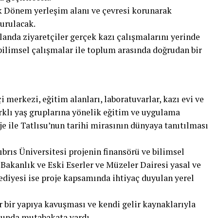
k Dönem yerleşim alanı ve çevresi korunarak
turulacak.
landa ziyaretçiler gerçek kazı çalışmalarını yerinde
bilimsel çalışmalar ile toplum arasında doğrudan bir
merkezi, eğitim alanları, laboratuvarlar, kazı evi ve
Farklı yaş gruplarına yönelik eğitim ve uygulama
e ile Tatlısu’nun tarihi mirasının dünyaya tanıtılması
brıs Üniversitesi projenin finansörü ve bilimsel
Bakanlık ve Eski Eserler ve Müzeler Dairesi yasal ve
lediyesi ise proje kapsamında ihtiyaç duyulan yerel
ir bir yapıya kavuşması ve kendi gelir kaynaklarıyla
sunda mutabakata vardı.