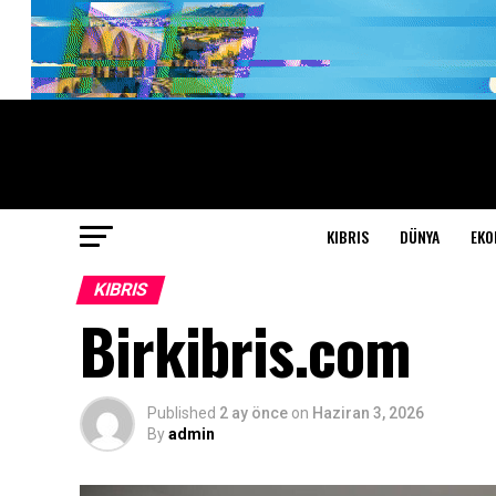
KIBRIS
DÜNYA
EKO
KIBRIS
Birkibris.com
Published
2 ay önce
on
Haziran 3, 2026
By
admin