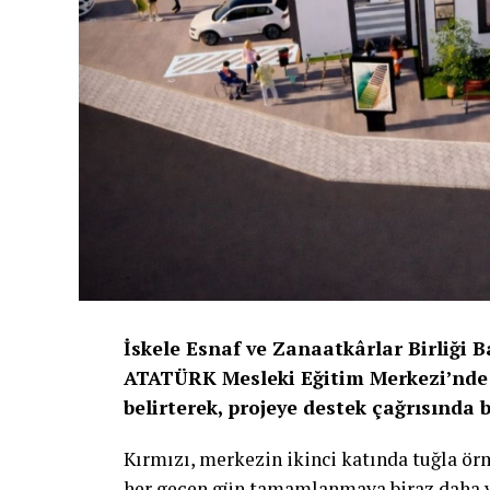
İskele Esnaf ve Zanaatkârlar Birliği 
ATATÜRK Mesleki Eğitim Merkezi’nde 
belirterek, projeye destek çağrısında 
Kırmızı, merkezin ikinci katında tuğla ö
her geçen gün tamamlanmaya biraz daha yak