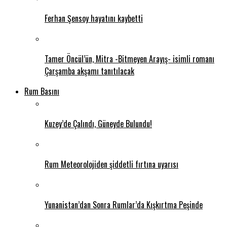
Ferhan Şensoy hayatını kaybetti
Tamer Öncül’ün, Mitra -Bitmeyen Arayış- isimli romanı
Çarşamba akşamı tanıtılacak
Rum Basını
Kuzey’de Çalındı, Güneyde Bulundu!
Rum Meteorolojiden şiddetli fırtına uyarısı
Yunanistan’dan Sonra Rumlar’da Kışkırtma Peşinde