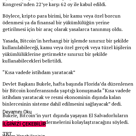
Kongresi’nden 22’ye karşı 62 oy ile kabul edildi.
Böylece, kripto para birimi, bir kamu veya özel borcun
ödenmesi ya da finansal bir yükümlülüğün yerine
getirilmesi için bir araç olarak yasalarca tanınmış oldu.
Yasada, Bitcoin’in herhangi bir işlemde sınırsız bir şekilde
kullanılabileceği, kamu veya özel gerçek veya tüzel kişilerin
yükümlülüklerine getirmekte sınırsız bir şekilde
kullanabilecekleri belirtildi.
“Kısa vadede istihdam yaratacak”
Devlet Başkanı Bukele, hafta başında Florida’da düzenlenen
bir Bitcoin konferansında yaptığı konuşmada “Kısa vadede
istihdam yaratacak ve resmi ekonominin dışında kalan
binlercesinin sisteme dahil edilmesini sağlayacak” dedi.
Devamını Oku
Bukele, Bitcoin’in yurt dışında yaşayan El Salvadorluların
ülkelerine para göndermelerini kolaylaştıracağını söyledi.
İLGİNİZİ ÇEKEBİLİR
TRT