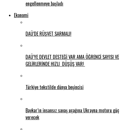
engellenmeye başladı
Ekonomi
DAÜ’DE RÜŞVET SARMALI!
DAÜ’YE DEVLET DESTEĞİ VAR AMA ÖĞRENCİ SAYISI VE
GELİRLERİNDE HIZLI DÜŞÜŞ VAR!
Türkiye tekstilde dünya beşincisi
Baykar’ın insansız savaş uçağına Ukrayna motoru güç
verecek