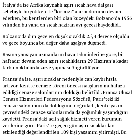
İtalya’da ise Afrika kaynaklı aşırı sıcak hava dalgası
sebebiyle birçok kentte “kırmızı” alarm durumu devam
ederken, bu kentlerden biri olan kuzeydeki Bolzano’da 1956
yılından bu yana en sıcak haziran ayı gecesi kaydedildi.
Bolzano’da dün gece en düşük sıcaklık 25,4 derece ölçüldü
ve gece boyunca bu değer daha aşağıya düşmedi.
Basına yansıyan uzmanların hava tahminlerine göre, bir
haftadır devam eden aşırı sıcaklıkların 29 Haziran’a kadar
farklı noktalarda zirve yapması öngörülüyor.
Fransa’da ise, aşırı sıcaklar nedeniyle can kaybı hızla
artıyor. Kentte cenaze töreni öncesi naaşların muhafaza
edildiği cenaze salonlarının dolduğu belirtildi. Fransa Ulusal
Cenaze Hizmetleri Federasyonu Sözcüsü, Paris’teki iki
cenaze salonunun da dolduğunu doğruladı, kente yakın
çevresindeki cenaze salonlarında da yoğunluk yaşandığını
kaydetti. Fransa’daki acil sağlık hizmeti veren kurumun
verilerine göre, Paris’te geçen gün aşırı sıcaklardan
etkilendiği değerlendirilen 109 kişi yaşamını yitirmişti. Bu